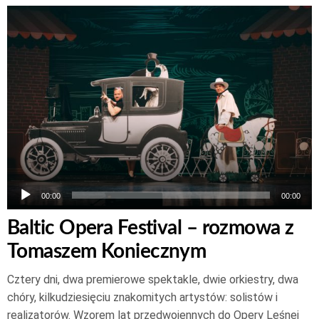
Odtwarzacz
plików
dźwiękowych
00:00
00:00
Baltic Opera Festival – rozmowa z
Tomaszem Koniecznym
Cztery dni, dwa premierowe spektakle, dwie orkiestry, dwa
chóry, kilkudziesięciu znakomitych artystów: solistów i
realizatorów. Wzorem lat przedwojennych do Opery Leśnej