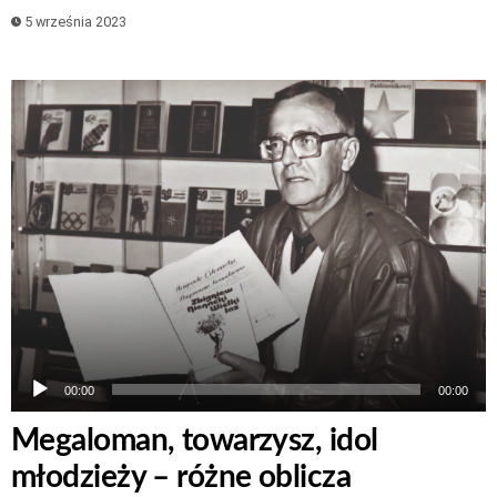
5 września 2023
Odtwarzacz
plików
dźwiękowych
00:00
00:00
Megaloman, towarzysz, idol
młodzieży – różne oblicza