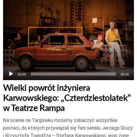
plików
dźwiękowych
00:00
00:00
Wielki powrót inżyniera
Karwowskiego: „Czterdziestolatek”
w Teatrze Rampa
Na scenie na Targówku możemy zobaczyć wszystkie
postaci, do których przywiązali się fani serialu Jerzego Gruzy
i Krzysztofa Toeplitza – Stefana Karwowskiego, jego żonę