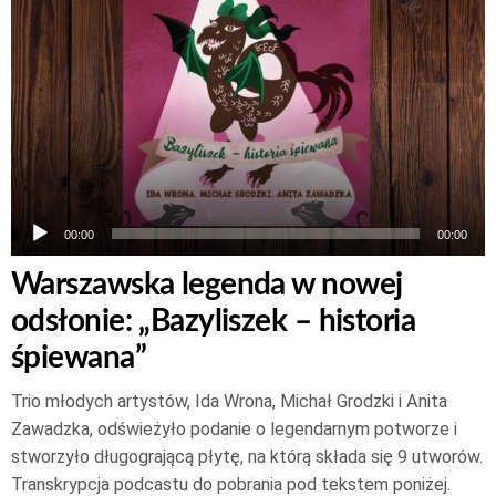
dźwiękowych
00:00
00:00
Warszawska legenda w nowej
odsłonie: „Bazyliszek – historia
śpiewana”
Trio młodych artystów, Ida Wrona, Michał Grodzki i Anita
Zawadzka, odświeżyło podanie o legendarnym potworze i
stworzyło długogrającą płytę, na którą składa się 9 utworów.
Transkrypcja podcastu do pobrania pod tekstem poniżej.