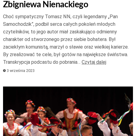
Zbigniewa Nienackiego
Choć sympatyczny Tomasz NN, czyli legendarny „Pan
Samochodzik”, podbił serca całych pokoleń młodych
czytelników, to jego autor miał zaskakująco odmienny
charakter od stworzonego przez siebie bohatera. Był
zaciekłym komunistą, marzył o sławie oraz wielkiej karierze.
By zrealizować te cele, był gotów na największe świństwa.
Transkrypcja podcastu do pobrania…
Czytaj dalej
3 września 2023
Odtwarzacz
plików
dźwiękowych