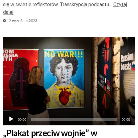
się w świetle reflektorów. Transkrypcja podcastu…
Czytaj
dalej
12 września 2023
Odtwarzacz
plików
dźwiękowych
00:00
00:00
„Plakat przeciw wojnie” w