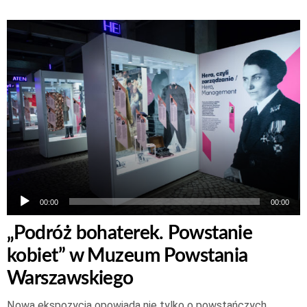
Odtwarzacz
plików
dźwiękowych
00:00
00:00
„Podróż bohaterek. Powstanie
kobiet” w Muzeum Powstania
Warszawskiego
Nowa ekspozycja opowiada nie tylko o powstańczych