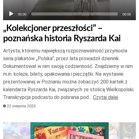
00:00
00:00
„Kolekcjoner przeszłości” –
poznańska historia Ryszarda Kai
Artysta, któremu największą rozpoznawalność przyniosła
seria plakatów „Polska”, przez lata prowadził dziennik.
Dokumentował w nim swoją codzienność. Znajdziemy w nim
m.in. kolaże, bilety, opakowania i pieczątki. Na wystawie
prezentowanej w Poznaniu można zobaczyć 200 kartek z
kalendarza Ryszarda Kai, związanych ze stolicą Wielkopolski.
Transkrypcja podcastu do pobrania pod…
Czytaj dalej
22 sierpnia 2023
Odtwarzacz
plików