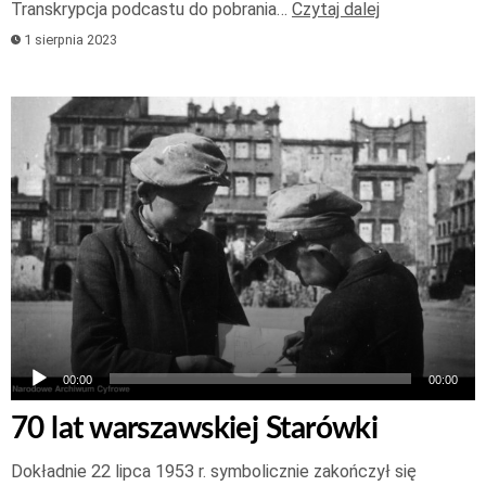
Transkrypcja podcastu do pobrania…
Czytaj dalej
1 sierpnia 2023
Odtwarzacz
plików
dźwiękowych
00:00
00:00
70 lat warszawskiej Starówki
Dokładnie 22 lipca 1953 r. symbolicznie zakończył się