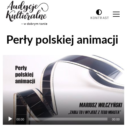
KONTRAST
Perły polskiej animacji
Odtwarzacz
plików
dźwiękowych
00:00
00:00