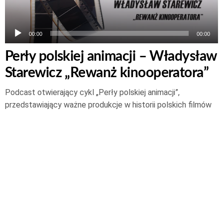
00:00
00:00
Perły polskiej animacji – Władysław
Starewicz „Rewanż kinooperatora”
Podcast otwierający cykl „Perły polskiej animacji”,
przedstawiający ważne produkcje w historii polskich filmów
animowanych według Roberta Sowy – reżysera, producenta,
wykładowcy akademickiego. Miłość, romans, zdrada i zemsta
– to w skrócie oś narracyjna filmu, który pochodzi z
początków historii polskiej animacji. „Rewanż kinooperatora”
Władysława Starewicza z 1912 roku,…
Czytaj dalej
25 lipca 2021