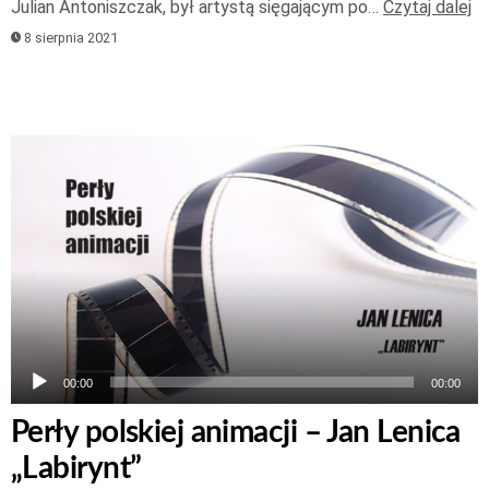
Julian Antoniszczak, był artystą sięgającym po…
Czytaj dalej
8 sierpnia 2021
Odtwarzacz
plików
dźwiękowych
00:00
00:00
Perły polskiej animacji – Jan Lenica
„Labirynt”