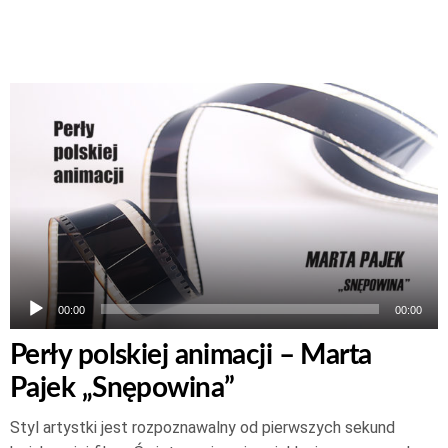
Odtwarzacz
plików
dźwiękowych
00:00
00:00
Perły polskiej animacji – Marta
Pajek „Snępowina”
Styl artystki jest rozpoznawalny od pierwszych sekund