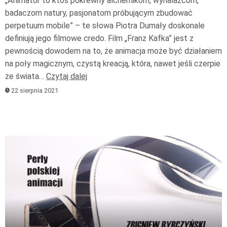
„Animator to ktoś pokrewny alchemikom, wynalazcom,
badaczom natury, pasjonatom próbującym zbudować
perpetuum mobile” – te słowa Piotra Dumały doskonale
definiują jego filmowe credo. Film „Franz Kafka” jest z
pewnością dowodem na to, że animacja może być działaniem
na poły magicznym, czystą kreacją, która, nawet jeśli czerpie
ze świata…
Czytaj dalej
22 sierpnia 2021
Odtwarzacz
plików
dźwiękowych