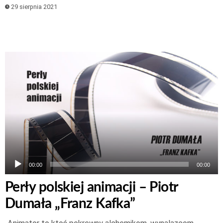
29 sierpnia 2021
Odtwarzacz
plików
dźwiękowych
00:00
00:00
Perły polskiej animacji – Piotr
Dumała „Franz Kafka”