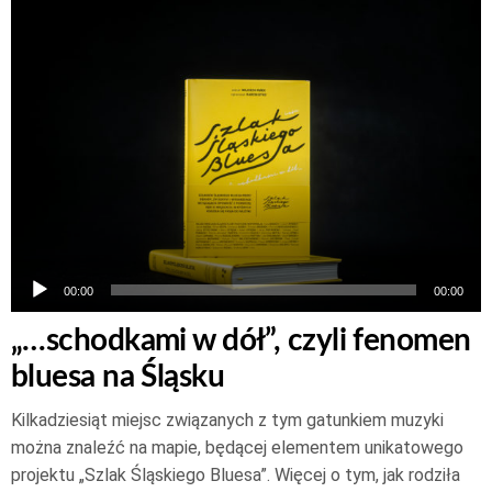
Odtwarzacz
plików
dźwiękowych
00:00
00:00
„…schodkami w dół”, czyli fenomen
bluesa na Śląsku
Kilkadziesiąt miejsc związanych z tym gatunkiem muzyki
można znaleźć na mapie, będącej elementem unikatowego
projektu „Szlak Śląskiego Bluesa”. Więcej o tym, jak rodziła