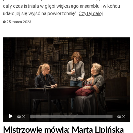
cały czas istniała w głębi większego ansamblu i w końcu
udało jej się wyjść na powierzchnię”.
Czytaj dalej
25 marca 2023
Odtwarzacz
plików
dźwiękowych
00:00
00:00
Mistrzowie mówią: Marta Lipińska