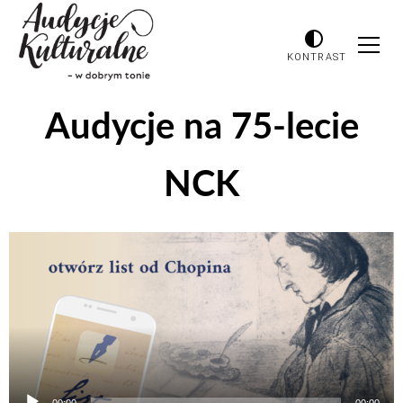
KONTRAST
Audycje na 75-lecie
NCK
Odtwarzacz
plików
dźwiękowych
00:00
00:00