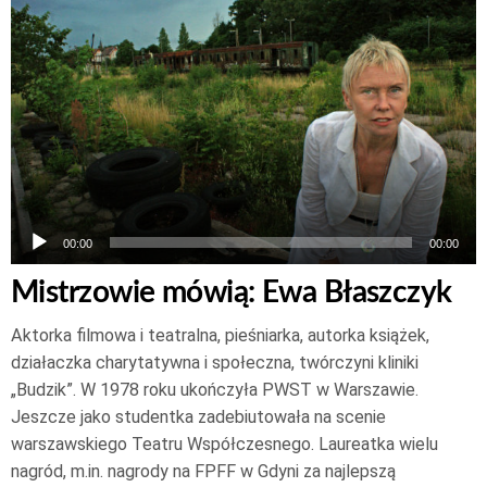
dźwiękowych
00:00
00:00
Mistrzowie mówią: Ewa Błaszczyk
Aktorka filmowa i teatralna, pieśniarka, autorka książek,
działaczka charytatywna i społeczna, twórczyni kliniki
„Budzik”. W 1978 roku ukończyła PWST w Warszawie.
Jeszcze jako studentka zadebiutowała na scenie
warszawskiego Teatru Współczesnego. Laureatka wielu
nagród, m.in. nagrody na FPFF w Gdyni za najlepszą