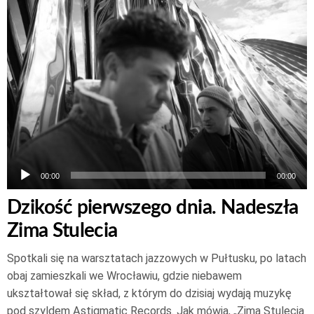
plików
dźwiękowych
00:00
00:00
Dzikość pierwszego dnia. Nadeszła
Zima Stulecia
Spotkali się na warsztatach jazzowych w Pułtusku, po latach
obaj zamieszkali we Wrocławiu, gdzie niebawem
ukształtował się skład, z którym do dzisiaj wydają muzykę
pod szyldem Astigmatic Records. Jak mówią, „Zima Stulecia