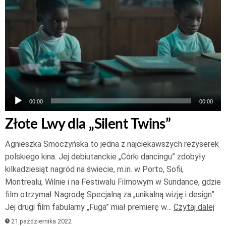
plików
dźwiękowych
00:00
00:00
Złote Lwy dla „Silent Twins”
Agnieszka Smoczyńska to jedna z najciekawszych reżyserek
polskiego kina. Jej debiutanckie „Córki dancingu” zdobyły
kilkadziesiąt nagród na świecie, m.in. w Porto, Sofii,
Montrealu, Wilnie i na Festiwalu Filmowym w Sundance, gdzie
film otrzymał Nagrodę Specjalną za „unikalną wizję i design”.
Jej drugi film fabularny „Fuga” miał premierę w…
Czytaj dalej
21 października 2022