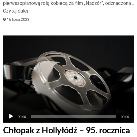
pierwszoplanową rolę kobiecą za film „Nadzór”, odznaczona…
Czytaj dalej
16 lipca 2023
Odtwarzacz
plików
dźwiękowych
00:00
00:00
Chłopak z Hollyłódź – 95. rocznica