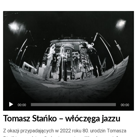
Odtwarzacz
plików
dźwiękowych
00:00
00:00
Tomasz Stańko – włóczęga jazzu
Z okazji przypadających w 2022 roku 80. urodzin Tomasza