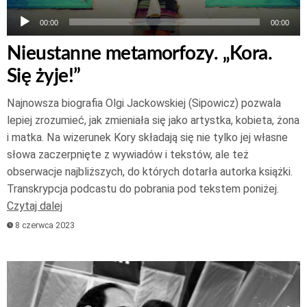
00:00
00:00
Nieustanne metamorfozy. „Kora.
Się żyje!”
Najnowsza biografia Olgi Jackowskiej (Sipowicz) pozwala
lepiej zrozumieć, jak zmieniała się jako artystka, kobieta, żona
i matka. Na wizerunek Kory składają się nie tylko jej własne
słowa zaczerpnięte z wywiadów i tekstów, ale też
obserwacje najbliższych, do których dotarła autorka książki.
Transkrypcja podcastu do pobrania pod tekstem poniżej.
Czytaj dalej
8 czerwca 2023
Odtwarzacz
plików