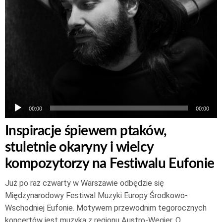
00:00
00:00
Inspiracje śpiewem ptaków,
stuletnie okaryny i wielcy
kompozytorzy na Festiwalu Eufonie
Już po raz czwarty w Warszawie odbędzie się
Międzynarodowy Festiwal Muzyki Europy Środkowo-
Wschodniej Eufonie. Motywem przewodnim tegorocznych
koncertów jest muzyka z regionu Austro-Węgier. O