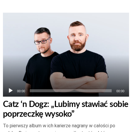
Odtwarzacz
plików
dźwiękowych
00:00
00:00
Catz ‘n Dogz: „Lubimy stawiać sobie
poprzeczkę wysoko”
To pierwszy album w ich karierze nagrany w całości po