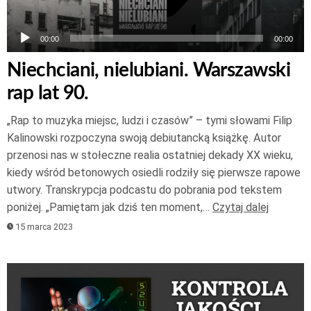
00:00
00:00
Niechciani, nielubiani. Warszawski
rap lat 90.
„Rap to muzyka miejsc, ludzi i czasów” – tymi słowami Filip
Kalinowski rozpoczyna swoją debiutancką książkę. Autor
przenosi nas w stołeczne realia ostatniej dekady XX wieku,
kiedy wśród betonowych osiedli rodziły się pierwsze rapowe
utwory. Transkrypcja podcastu do pobrania pod tekstem
poniżej. „Pamiętam jak dziś ten moment,…
Czytaj dalej
15 marca 2023
Odtwarzacz
plików
dźwiękowych