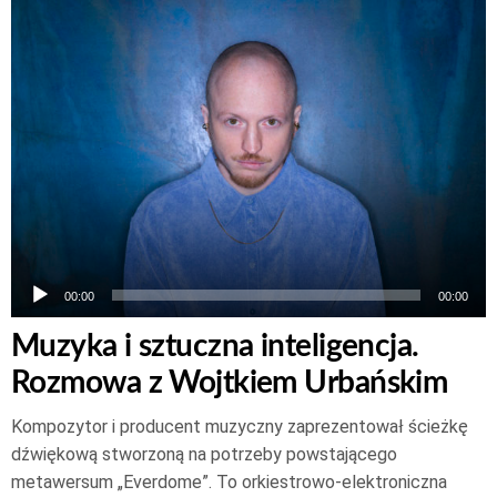
Odtwarzacz
plików
dźwiękowych
00:00
00:00
Muzyka i sztuczna inteligencja.
Rozmowa z Wojtkiem Urbańskim
Kompozytor i producent muzyczny zaprezentował ścieżkę
dźwiękową stworzoną na potrzeby powstającego
metawersum „Everdome”. To orkiestrowo-elektroniczna