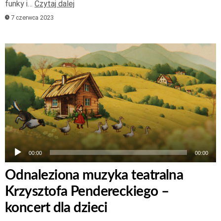
funky i…
Czytaj dalej
7 czerwca 2023
Odtwarzacz
plików
dźwiękowych
00:00
00:00
Odnaleziona muzyka teatralna
Krzysztofa Pendereckiego –
koncert dla dzieci