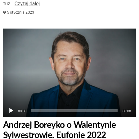
tuż…
Czytaj dalej
5 stycznia 2023
Odtwarzacz
plików
dźwiękowych
00:00
00:00
Andrzej Boreyko o Walentynie
Sylwestrowie. Eufonie 2022