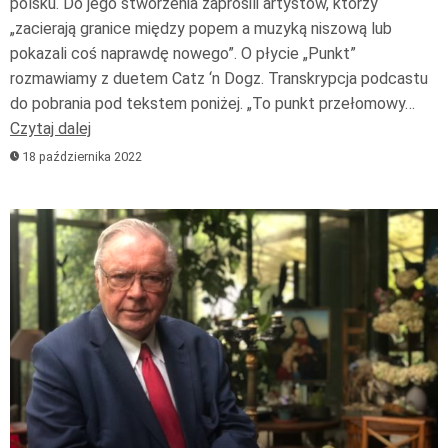
polsku. Do jego stworzenia zaprosili artystów, którzy
„zacierają granice między popem a muzyką niszową lub
pokazali coś naprawdę nowego”. O płycie „Punkt”
rozmawiamy z duetem Catz ‘n Dogz. Transkrypcja podcastu
do pobrania pod tekstem poniżej. „To punkt przełomowy…
Czytaj dalej
18 października 2022
Odtwarzacz
plików
dźwiękowych