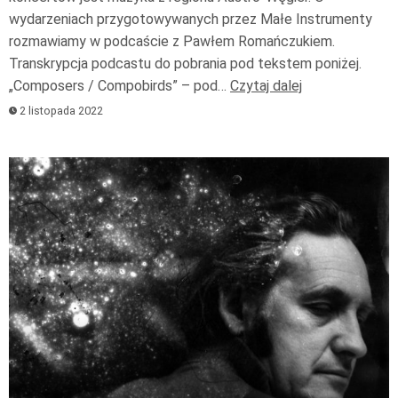
wydarzeniach przygotowywanych przez Małe Instrumenty
rozmawiamy w podcaście z Pawłem Romańczukiem.
Transkrypcja podcastu do pobrania pod tekstem poniżej.
„Composers / Compobirds” – pod…
Czytaj dalej
2 listopada 2022
Odtwarzacz
plików
dźwiękowych