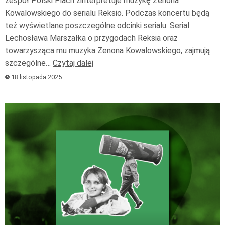
zespół Polski Piach zinterpretuje muzykę Zenona
Kowalowskiego do serialu Reksio. Podczas koncertu będą
też wyświetlane poszczególne odcinki serialu. Serial
Lechosława Marszałka o przygodach Reksia oraz
towarzysząca mu muzyka Zenona Kowalowskiego, zajmują
szczególne…
Czytaj dalej
18 listopada 2025
Odtwarzacz
plików
dźwiękowych