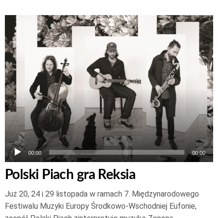
Odtwarzacz
plików
dźwiękowych
00:00
00:00
Polski Piach gra Reksia
Już 20, 24 i 29 listopada w ramach 7. Międzynarodowego
Festiwalu Muzyki Europy Środkowo-Wschodniej Eufonie,