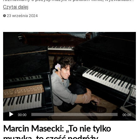
Czytaj dalej
23 września 2024
Odtwarzacz
plików
dźwiękowych
00:00
00:00
Marcin Masecki: „To nie tylko
muzyka, to część podróży