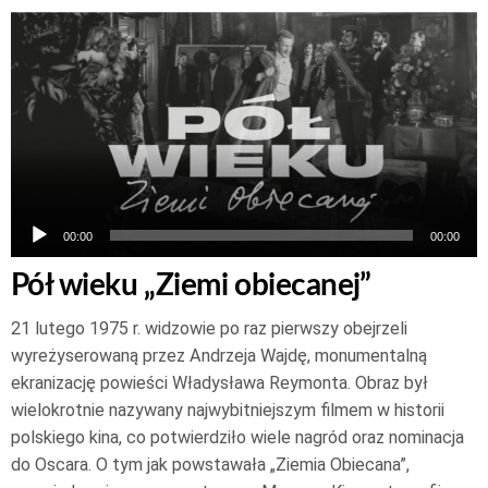
Odtwarzacz
plików
dźwiękowych
00:00
00:00
Pół wieku „Ziemi obiecanej”
21 lutego 1975 r. widzowie po raz pierwszy obejrzeli
wyreżyserowaną przez Andrzeja Wajdę, monumentalną
ekranizację powieści Władysława Reymonta. Obraz był
wielokrotnie nazywany najwybitniejszym filmem w historii
polskiego kina, co potwierdziło wiele nagród oraz nominacja
do Oscara. O tym jak powstawała „Ziemia Obiecana”,