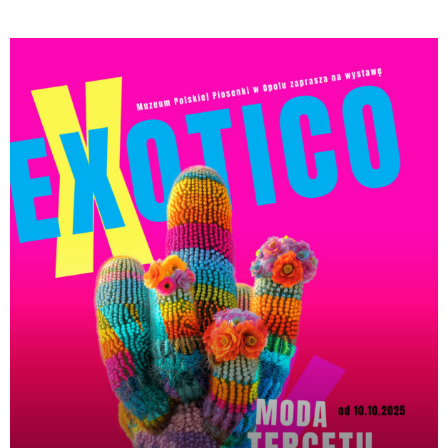
Odtwarzacz
plików
dźwiękowych