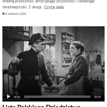
własną przeszłość, antycypując przyszłość i celebrując
teraźniejszość. Z okazji…
Czytaj dalej
8 czerwca 2026
Odtwarzacz
plików
dźwiękowych
00:00
00:00