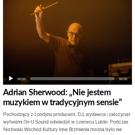
Odtwarzacz
plików
dźwiękowych
00:00
00:00
Adrian Sherwood: „Nie jestem
muzykiem w tradycyjnym sensie”
Pochodzący z Londynu producent, DJ, wydawca i założyciel
wytwórni On-U Sound odwiedził w czerwcu Lublin. Podczas
festiwalu Wschód Kultury Inne Brzmienia można było nie