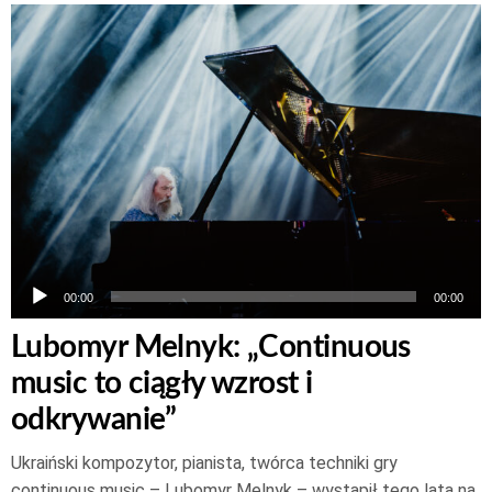
Odtwarzacz
plików
dźwiękowych
00:00
00:00
Lubomyr Melnyk: „Continuous
music to ciągły wzrost i
odkrywanie”
Ukraiński kompozytor, pianista, twórca techniki gry
continuous music – Lubomyr Melnyk – wystąpił tego lata na