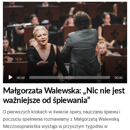
Odtwarzacz
plików
dźwiękowych
00:00
00:00
Małgorzata Walewska: „Nic nie jest
ważniejsze od śpiewania”
O pierwszych krokach w świecie opery, nauczaniu śpiewu i
poczuciu spełnienia rozmawiamy z Małgorzatą Walewską.
Mezzosopranistka wystąpi w przyszłym tygodniu w