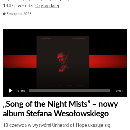
1947 r. w Łodzi.
Czytaj dalej
5 sierpnia 2025
Odtwarzacz
plików
dźwiękowych
00:00
00:00
„Song of the Night Mists” – nowy
album Stefana Wesołowskiego
13 czerwca w wytwórni Unheard of Hope ukazuje się