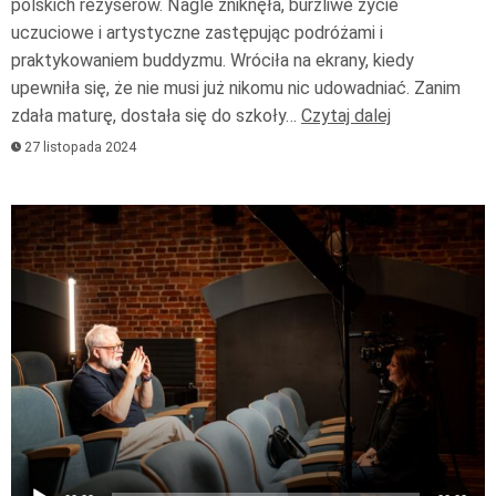
polskich reżyserów. Nagle zniknęła, burzliwe życie
uczuciowe i artystyczne zastępując podróżami i
praktykowaniem buddyzmu. Wróciła na ekrany, kiedy
upewniła się, że nie musi już nikomu nic udowadniać. Zanim
zdała maturę, dostała się do szkoły…
Czytaj dalej
27 listopada 2024
Odtwarzacz
plików
dźwiękowych