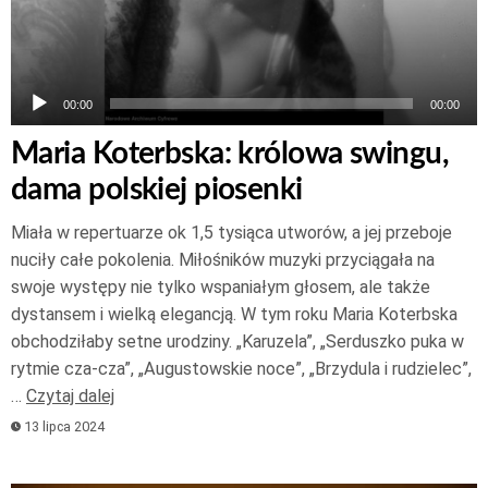
00:00
00:00
Maria Koterbska: królowa swingu,
dama polskiej piosenki
Miała w repertuarze ok 1,5 tysiąca utworów, a jej przeboje
nuciły całe pokolenia. Miłośników muzyki przyciągała na
swoje występy nie tylko wspaniałym głosem, ale także
dystansem i wielką elegancją. W tym roku Maria Koterbska
obchodziłaby setne urodziny. „Karuzela”, „Serduszko puka w
rytmie cza-cza”, „Augustowskie noce”, „Brzydula i rudzielec”,
…
Czytaj dalej
13 lipca 2024