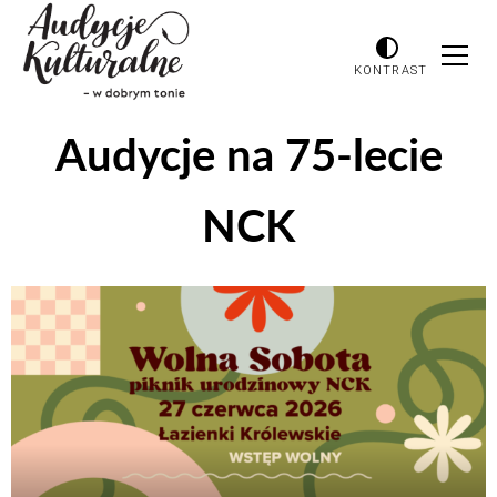
KONTRAST
Audycje na 75-lecie
NCK
Odtwarzacz
plików
dźwiękowych