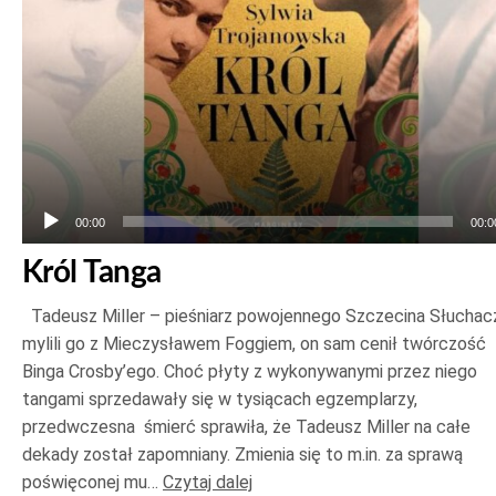
00:00
00:0
Król Tanga
Tadeusz Miller – pieśniarz powojennego Szczecina Słuchac
mylili go z Mieczysławem Foggiem, on sam cenił twórczość
Binga Crosby’ego. Choć płyty z wykonywanymi przez niego
tangami sprzedawały się w tysiącach egzemplarzy,
przedwczesna śmierć sprawiła, że Tadeusz Miller na całe
dekady został zapomniany. Zmienia się to m.in. za sprawą
poświęconej mu…
Czytaj dalej