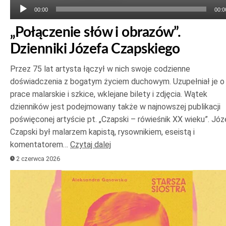
00:00
00:0
„Połączenie słów i obrazów”.
Dzienniki Józefa Czapskiego
Przez 75 lat artysta łączył w nich swoje codzienne
doświadczenia z bogatym życiem duchowym. Uzupełniał je o
prace malarskie i szkice, wklejane bilety i zdjęcia. Wątek
dzienników jest podejmowany także w najnowszej publikacji
poświęconej artyście pt. „Czapski – rówieśnik XX wieku”. Józ
Czapski był malarzem kapistą, rysownikiem, eseistą i
komentatorem…
Czytaj dalej
2 czerwca 2026
Odtwarzacz
plików
dźwiękowych