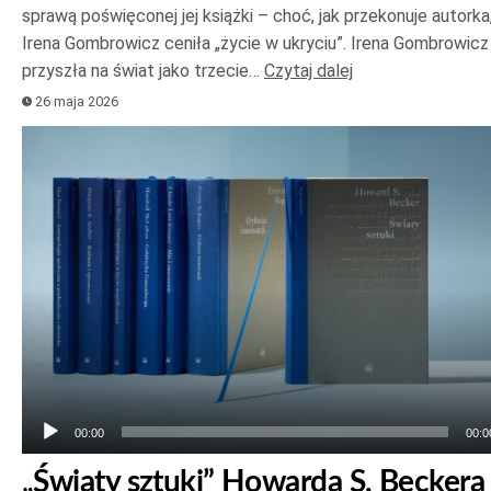
sprawą poświęconej jej książki – choć, jak przekonuje autorka
Irena Gombrowicz ceniła „życie w ukryciu”. Irena Gombrowicz
przyszła na świat jako trzecie…
Czytaj dalej
26 maja 2026
Odtwarzacz
plików
dźwiękowych
00:00
00:0
„Światy sztuki” Howarda S. Beckera