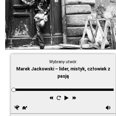
Wybrany utwór:
Marek Jackowski – lider, mistyk, człowiek z
pasją
Przewiń
Uruchom
Odtwórz
Przewiń
wstecz
ponownie
do
Szybciej
Wolniej
G
przodu