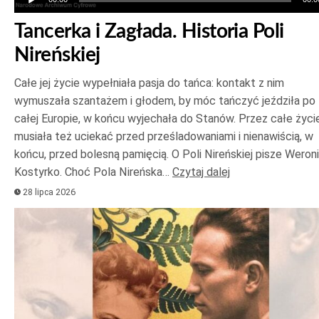
Tancerka i Zagłada. Historia Poli
Nireńskiej
Całe jej życie wypełniała pasja do tańca: kontakt z nim
wymuszała szantażem i głodem, by móc tańczyć jeździła po
całej Europie, w końcu wyjechała do Stanów. Przez całe życi
musiała też uciekać przed prześladowaniami i nienawiścią, w
końcu, przed bolesną pamięcią. O Poli Nireńskiej pisze Weron
Kostyrko. Choć Pola Nireńska…
Czytaj dalej
28 lipca 2026
Odtwarzacz
plików
dźwiękowych