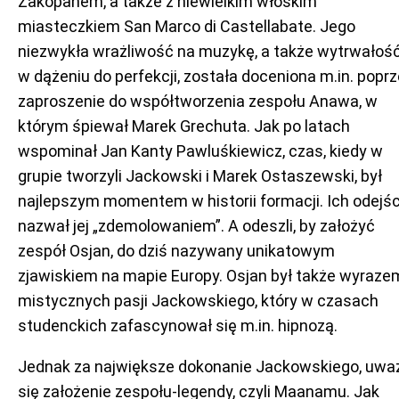
Zakopanem, a także z niewielkim włoskim
miasteczkiem San Marco di Castellabate. Jego
niezwykła wrażliwość na muzykę, a także wytrwałoś
w dążeniu do perfekcji, została doceniona m.in. popr
zaproszenie do współtworzenia zespołu Anawa, w
którym śpiewał Marek Grechuta. Jak po latach
wspominał Jan Kanty Pawluśkiewicz, czas, kiedy w
grupie tworzyli Jackowski i Marek Ostaszewski, był
najlepszym momentem w historii formacji. Ich odejśc
nazwał jej „zdemolowaniem”. A odeszli, by założyć
zespół Osjan, do dziś nazywany unikatowym
zjawiskiem na mapie Europy. Osjan był także wyraze
mistycznych pasji Jackowskiego, który w czasach
studenckich zafascynował się m.in. hipnozą.
Jednak za największe dokonanie Jackowskiego, uwa
się założenie zespołu-legendy, czyli Maanamu. Jak