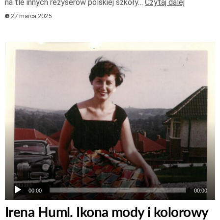
na tle innych reżyserów polskiej szkoły…
Czytaj dalej
27 marca 2025
Odtwarzacz
plików
dźwiękowych
00:00
00:00
Irena Huml. Ikona mody i kolorowy