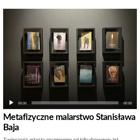
Odtwarzacz
plików
dźwiękowych
00:00
00:00
Metafizyczne malarstwo Stanisława
Baja
Twórczość artysty niezmiennie od kilkudziesięciu lat