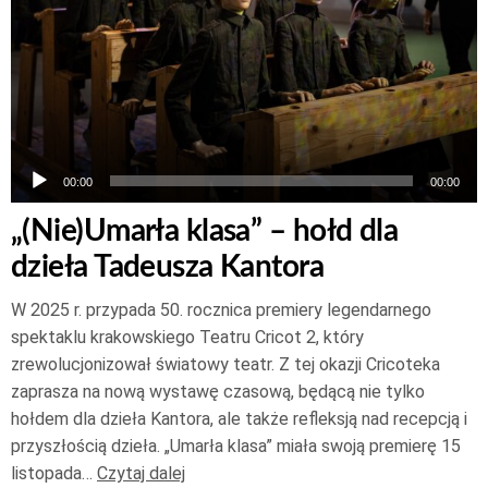
00:00
00:00
„(Nie)Umarła klasa” – hołd dla
dzieła Tadeusza Kantora
W 2025 r. przypada 50. rocznica premiery legendarnego
spektaklu krakowskiego Teatru Cricot 2, który
zrewolucjonizował światowy teatr. Z tej okazji Cricoteka
zaprasza na nową wystawę czasową, będącą nie tylko
hołdem dla dzieła Kantora, ale także refleksją nad recepcją i
przyszłością dzieła. „Umarła klasa” miała swoją premierę 15
listopada…
Czytaj dalej