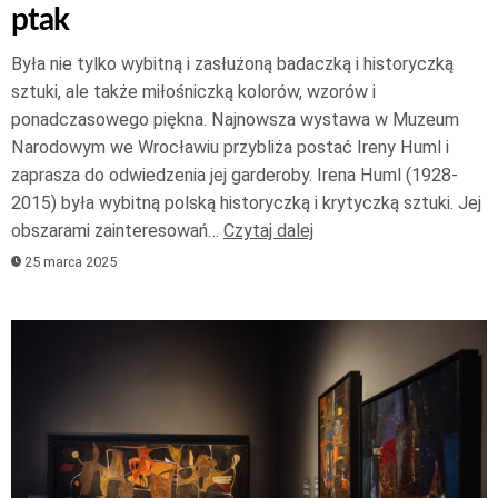
ptak
Była nie tylko wybitną i zasłużoną badaczką i historyczką
sztuki, ale także miłośniczką kolorów, wzorów i
ponadczasowego piękna. Najnowsza wystawa w Muzeum
Narodowym we Wrocławiu przybliża postać Ireny Huml i
zaprasza do odwiedzenia jej garderoby. Irena Huml (1928-
2015) była wybitną polską historyczką i krytyczką sztuki. Jej
obszarami zainteresowań…
Czytaj dalej
25 marca 2025
Odtwarzacz
plików
dźwiękowych