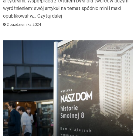
artykułami. Współpraca z tytułem była dla twórców dużym
wyróżnieniem: swój artykuł na temat spódnic mini i maxi
opublikował w…
Czytaj dalej
2 października 2024
Odtwarzacz
plików
dźwiękowych