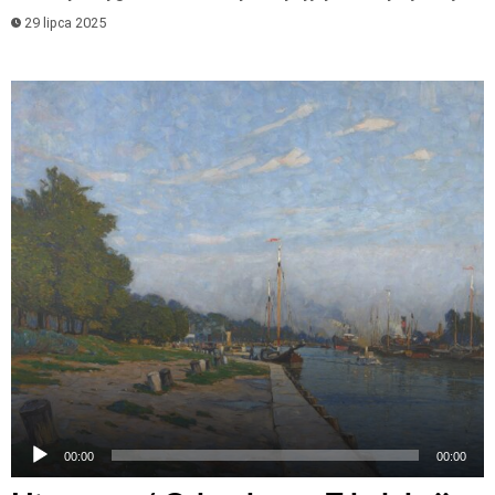
29 lipca 2025
Odtwarzacz
plików
dźwiękowych
00:00
00:00