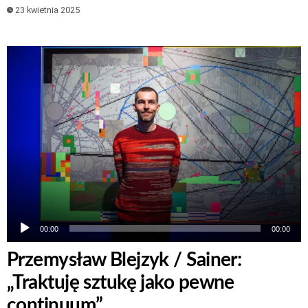
23 kwietnia 2025
Odtwarzacz
plików
dźwiękowych
00:00
00:00
Przemysław Blejzyk / Sainer:
„Traktuję sztukę jako pewne
continuum”