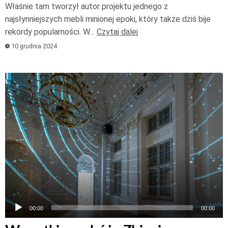
Właśnie tam tworzył autor projektu jednego z
najsłynniejszych mebli minionej epoki, który także dziś bije
rekordy popularności. W…
Czytaj dalej
10 grudnia 2024
Odtwarzacz
plików
dźwiękowych
00:00
00:00