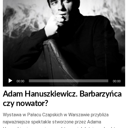
00:00
00:00
Adam Hanuszkiewicz. Barbarzyńca
czy nowator?
Wystawa w Pałacu Czapskich w Warszawie przybliża
najważniejsze spektakle stworzone przez Adama