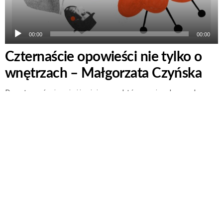
00:00
00:00
Czternaście opowieści nie tylko o
wnętrzach – Małgorzata Czyńska
Dom to coś więcej niż miejsce, w którym mieszkamy. Jego
wnętrze tworzą nie tylko przedmioty ale też reakcje, w jakie
wchodzą ze swoim właścicielem. I sposób, w jaki
odzwierciedlają jego biografię. Transkrypcja podcastu do
pobrania pod tekstem poniżej. Jak mieszkają projektanci?
Czy ich pasje wynikają z atmosfery ich…
Czytaj dalej
20 grudnia 2017
© 2026 Narodowe Centrum Kultury