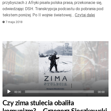
przybyszach z Afryki pisała polska prasa, przekonacie się,
odwiedzając DSH. Transkrypcja podcastu do pobrania pod
tekstem poniżej. Po II wojnie światowej…
Czytaj dalej
7 maja 2018
Odtwarzacz
plików
dźwiękowych
00:00
00:00
Czy zima stulecia obaliła