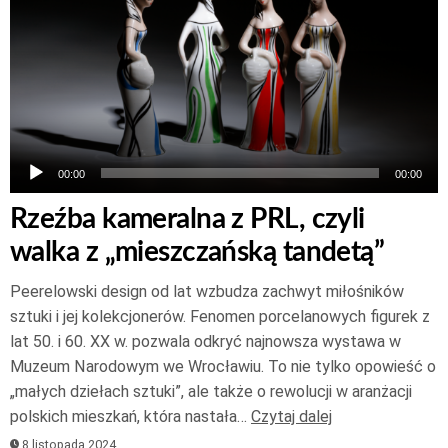
00:00
00:00
Rzeźba kameralna z PRL, czyli
walka z „mieszczańską tandetą”
Peerelowski design od lat wzbudza zachwyt miłośników
sztuki i jej kolekcjonerów. Fenomen porcelanowych figurek z
lat 50. i 60. XX w. pozwala odkryć najnowsza wystawa w
Muzeum Narodowym we Wrocławiu. To nie tylko opowieść o
„małych dziełach sztuki”, ale także o rewolucji w aranżacji
polskich mieszkań, która nastała…
Czytaj dalej
8 listopada 2024