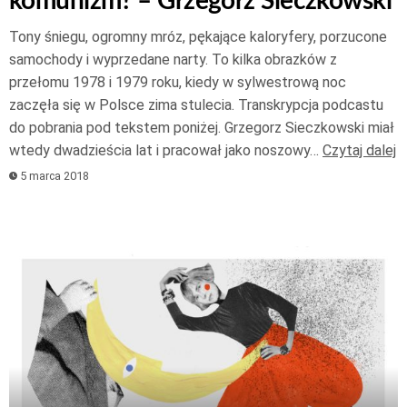
komunizm? – Grzegorz Sieczkowski
Tony śniegu, ogromny mróz, pękające kaloryfery, porzucone
samochody i wyprzedane narty. To kilka obrazków z
przełomu 1978 i 1979 roku, kiedy w sylwestrową noc
zaczęła się w Polsce zima stulecia. Transkrypcja podcastu
do pobrania pod tekstem poniżej. Grzegorz Sieczkowski miał
wtedy dwadzieścia lat i pracował jako noszowy…
Czytaj dalej
5 marca 2018
Odtwarzacz
plików
dźwiękowych