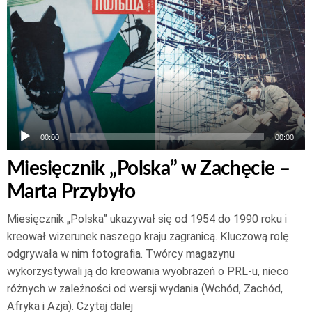
Odtwarzacz
plików
dźwiękowych
00:00
00:00
Miesięcznik „Polska” w Zachęcie –
Marta Przybyło
Miesięcznik „Polska” ukazywał się od 1954 do 1990 roku i
kreował wizerunek naszego kraju zagranicą. Kluczową rolę
odgrywała w nim fotografia. Twórcy magazynu
wykorzystywali ją do kreowania wyobrażeń o PRL-u, nieco
różnych w zależności od wersji wydania (Wchód, Zachód,
Afryka i Azja).
Czytaj dalej