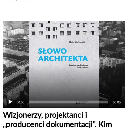
Odtwarzacz
plików
dźwiękowych
00:00
00:00
Wizjonerzy, projektanci i
„producenci dokumentacji”. Kim