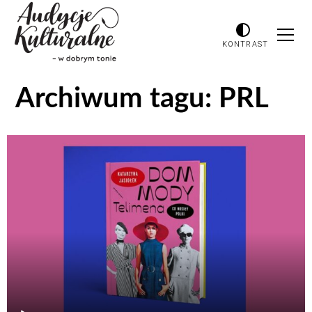
KONTRAST
Archiwum tagu:
PRL
Odtwarzacz
plików
dźwiękowych