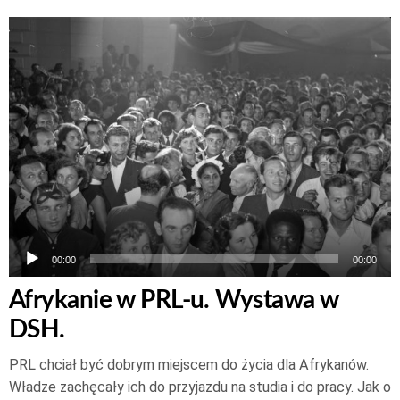
Odtwarzacz
plików
dźwiękowych
00:00
00:00
Afrykanie w PRL-u. Wystawa w
DSH.
PRL chciał być dobrym miejscem do życia dla Afrykanów.
Władze zachęcały ich do przyjazdu na studia i do pracy. Jak o