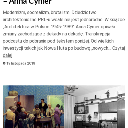
– Anna Cymer
Modernizm, socrealizm, brutalizm. Dziedzictwo
architektoniczne PRL-u wcale nie jest jednorodne. W książce
„Architektura w Polsce 1945-1989” Anna Cymer opisała
zmiany zachodzące z dekady na dekadę. Transkrypcja
podcastu do pobrania pod tekstem poniżej. Od wielkich
inwestycji takich jak Nowa Huta po budowę „nowych…
Czytaj
dalej
19 listopada 2018
Odtwarzacz
plików
dźwiękowych