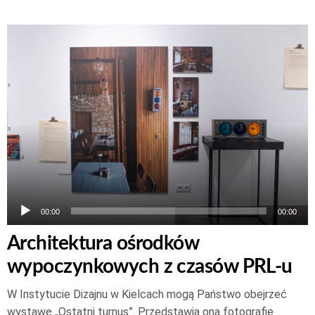
Odtwarzacz
plików
dźwiękowych
00:00
00:00
Architektura ośrodków
wypoczynkowych z czasów PRL-u
W Instytucie Dizajnu w Kielcach mogą Państwo obejrzeć
wystawę „Ostatni turnus”. Przedstawia ona fotografie