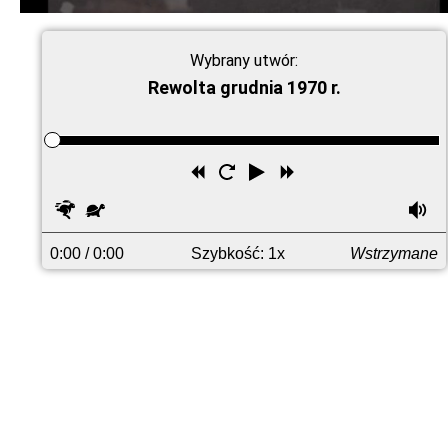
Wybrany utwór:
Rewolta grudnia 1970 r.
Przewiń
Uruchom
Odtwórz
Przewiń
wstecz
ponownie
do
Szybciej
Wolniej
G
przodu
0:00
/ 0:00
Szybkość: 1x
Wstrzymane