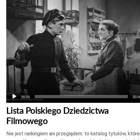
Odtwarzacz
plików
dźwiękowych
00:00
00:0
Lista Polskiego Dziedzictwa
Filmowego
Nie jest rankingiem ani przeglądem: to katalog tytułów, któr