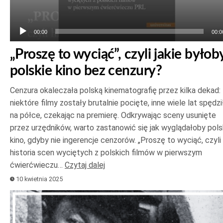
00:00
00:0
„Proszę to wyciąć”, czyli jakie byłob
polskie kino bez cenzury?
Cenzura okaleczała polską kinematografię przez kilka dekad:
niektóre filmy zostały brutalnie pocięte, inne wiele lat spędzi
na półce, czekając na premierę. Odkrywając sceny usunięte
przez urzędników, warto zastanowić się jak wyglądałoby pols
kino, gdyby nie ingerencje cenzorów. „Proszę to wyciąć, czyli
historia scen wyciętych z polskich filmów w pierwszym
ćwierćwieczu…
Czytaj dalej
10 kwietnia 2025
Odtwarzacz
plików