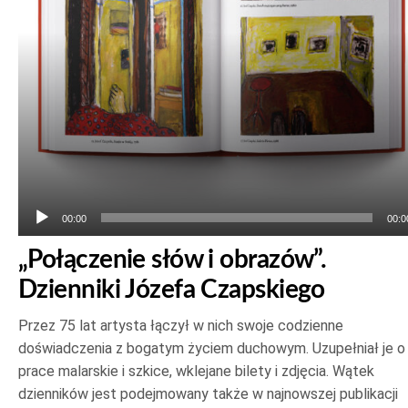
00:00
00:0
„Połączenie słów i obrazów”.
Dzienniki Józefa Czapskiego
Przez 75 lat artysta łączył w nich swoje codzienne
doświadczenia z bogatym życiem duchowym. Uzupełniał je o
prace malarskie i szkice, wklejane bilety i zdjęcia. Wątek
dzienników jest podejmowany także w najnowszej publikacji