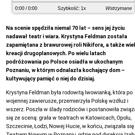
przodu
0:00
/ 0:00
Szybkość: 1x
Wstrzymane
Na scenie spędziła niemal 70 lat – sens jej życiu
nadawał teatr i wiara. Krystyna Feldman została
zapamiętana z brawurowej roli Nikifora, a także wie
kreacji drugoplanowych. Po wielu latach
podróżowania po Polsce osiadła w ukochanym
Poznaniu, w którym odnalazła kochający dom –
kultywujący pamięć o niej do dzisiaj.
Krystyna Feldman była rodowitą lwowianką, która po
wojennej zawierusze, przemierzyła Polskę wzdłuż i
wszerz. Poszła w ślady rodziców i postanowiła zwią
się ze sceną: grała w teatrach w Katowicach, Opolu,
Szczecinie, Łodzi, Nowej Hucie, w końcu, związała się
Teatrem Nowym w Poznaniu, gdzie pod dyrekcją Izabe