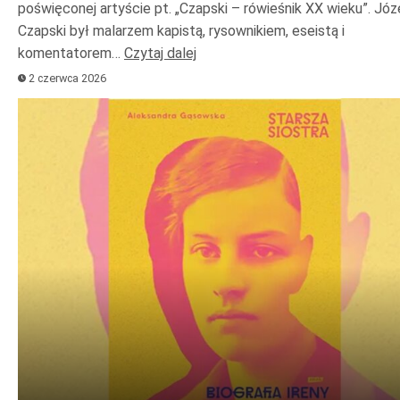
poświęconej artyście pt. „Czapski – rówieśnik XX wieku”. Józ
Czapski był malarzem kapistą, rysownikiem, eseistą i
komentatorem…
Czytaj dalej
2 czerwca 2026
Odtwarzacz
plików
dźwiękowych