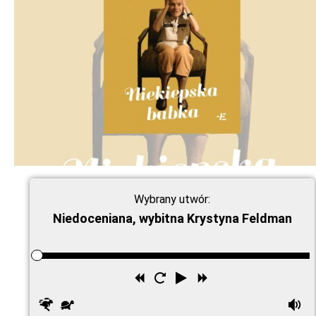
Wybrany utwór:
Niedoceniana, wybitna Krystyna Feldman
Przewiń
Uruchom
Odtwórz
Przewiń
wstecz
ponownie
do
Szybciej
Wolniej
G