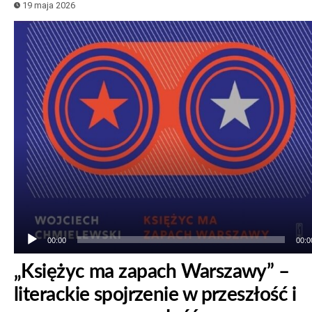
19 maja 2026
Odtwarzacz
plików
dźwiękowych
00:00
00:0
„Księżyc ma zapach Warszawy” –
literackie spojrzenie w przeszłość i