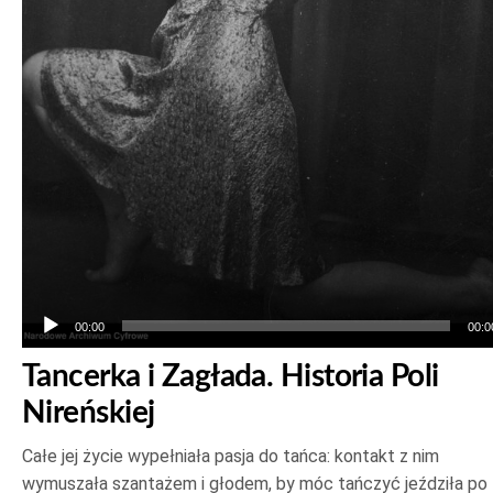
00:00
00:0
Tancerka i Zagłada. Historia Poli
Nireńskiej
Całe jej życie wypełniała pasja do tańca: kontakt z nim
wymuszała szantażem i głodem, by móc tańczyć jeździła po