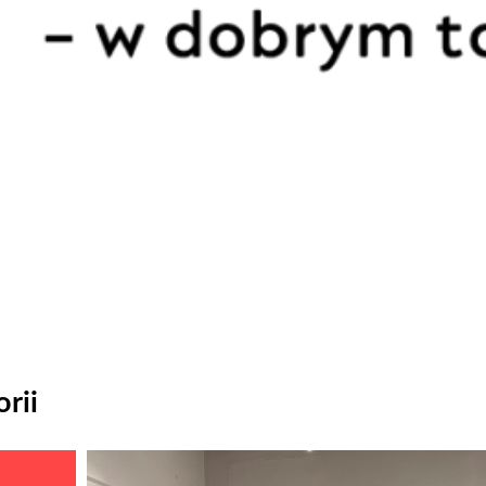
rii
Odtwarzacz