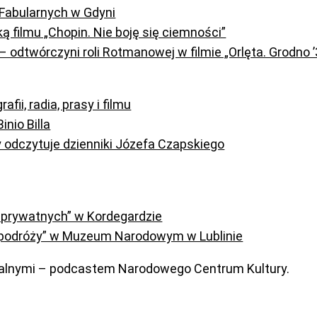
 Fabularnych w Gdyni
filmu „Chopin. Nie boję się ciemności”
– odtwórczyni roli Rotmanowej w filmie „Orlęta. Grodno ’
fii, radia, prasy i filmu
nio Billa
odczytuje dzienniki Józefa Czapskiego
i prywatnych” w Kordegardzie
podróży” w Muzeum Narodowym w Lublinie
uralnymi – podcastem Narodowego Centrum Kultury.