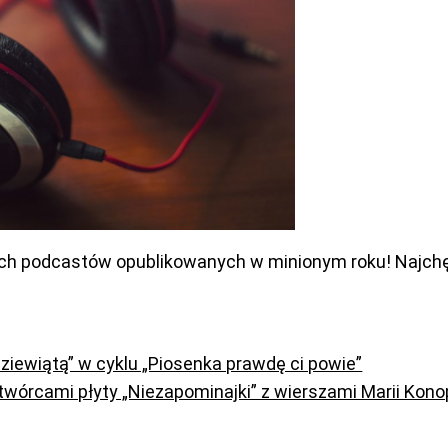
ch podcastów opublikowanych w minionym roku! Najchętn
dziewiątą” w cyklu „Piosenka prawdę ci powie”
twórcami płyty „Niezapominajki” z wierszami Marii Kono