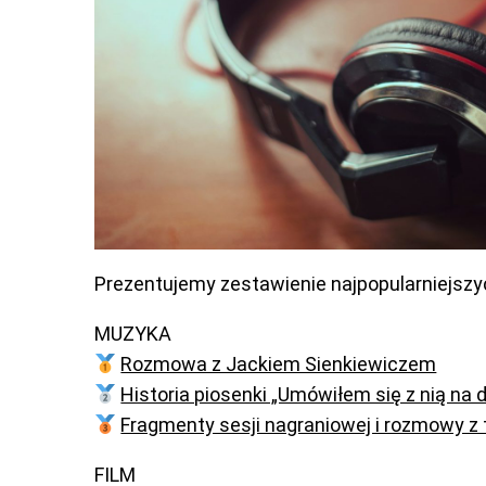
Prezentujemy zestawienie najpopularniejszy
MUZYKA
Rozmowa z Jackiem Sienkiewiczem
Historia piosenki „Umówiłem się z nią na 
Fragmenty sesji nagraniowej i rozmowy z 
FILM