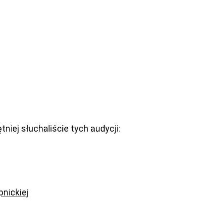
iej słuchaliście tych audycji:
pnickiej