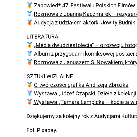
Zapowiedź 47. Festiwalu Polskich Filmów
Rozmowa z Joanną Kaczmarek – reżyserką 
Audycja z udziałem aktorki Jowity Budnik 
LITERATURA
„Media dwudziestolecia” – o rozwoju fotogra
Album z przygodami komiksowej postaci Bi
Rozmowa z Januszem S. Nowakiem, który 
SZTUKI WIZUALNE
O twórczości grafika Andrzeja Zbrożka
Wystawa „Józef Czapski. Dzieła z kolekcj
Wystawa „Tamara Łempicka – kobieta w 
Dziękujemy za kolejny rok z Audycjami Kult
Fot. Pixabay.