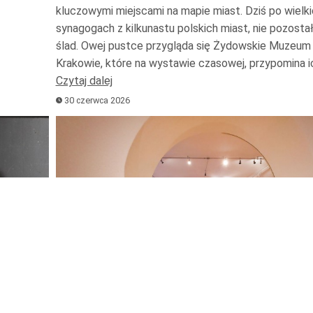
kluczowymi miejscami na mapie miast. Dziś po wielk
synagogach z kilkunastu polskich miast, nie pozosta
ślad. Owej pustce przygląda się Żydowskie Muzeum 
Krakowie, które na wystawie czasowej, przypomina 
Czytaj dalej
30 czerwca 2026
Odtwarzacz
plików
dźwiękowych
Używaj