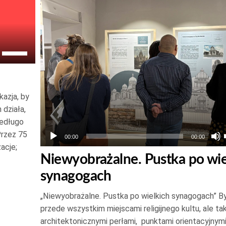
plików
dźwiękowych
Używaj
strzałek
do
góry
azja, by
oraz
 działa,
do
iedługo
Przez 75
dołu
00:00
00:00
zacje;
aby
Niewyobrażalne. Pustka po wie
zwiększyć
synagogach
lub
zmniejszyć
„Niewyobrażalne. Pustka po wielkich synagogach” B
głośność.
przede wszystkim miejscami religijnego kultu, ale ta
architektonicznymi perłami, punktami orientacyjnymi