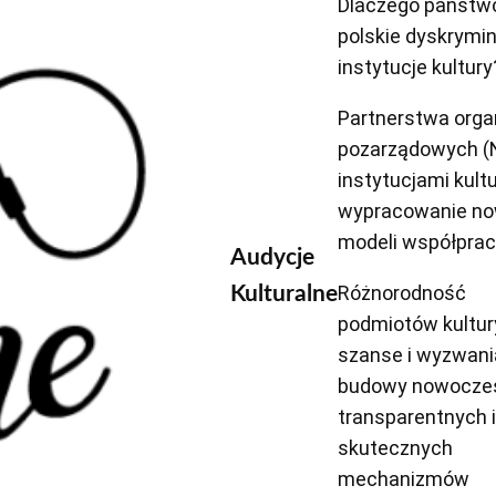
Dlaczego państw
polskie dyskrymin
instytucje kultury
Partnerstwa organ
pozarządowych (
instytucjami kult
wypracowanie n
modeli współprac
Audycje
Różnorodność
Kulturalne
podmiotów kultur
szanse i wyzwani
budowy nowocze
transparentnych i
skutecznych
mechanizmów