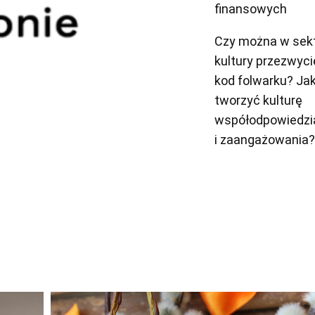
finansowych
Czy można w sek
kultury przezwyc
kod folwarku? Ja
tworzyć kulturę
współodpowiedzi
i zaangażowania?