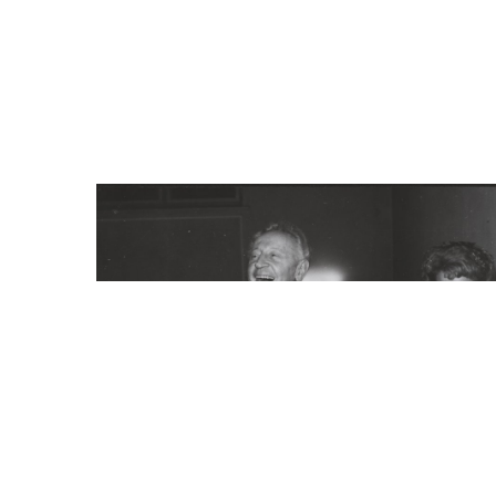
Odtwarzacz
plików
dźwiękowych
00:00
00:00