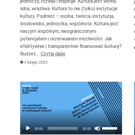
jednoczy, rozwija i inspiruje. Kultura jest wolna,
głośność.
silna, wrażliwa. Kultura to nie (tylko) instytucje
kultury. Podmiot – osoba, twórca, instytucja,
środowisko, jednostka, wspólnota. Kultura jest
naszym wspólnym, nieograniczonym
potencjałem i rezerwuarem możliwości. Jak
efektywnie i transparentnie finansować kulturę?
Budżet,…
Czytaj dalej
3 lutego 2025
Odtwarzacz
plików
dźwiękowych
Używaj
00:00
00:00
strzałek