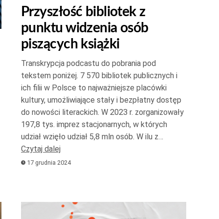
Przyszłość bibliotek z
do
punktu widzenia osób
góry
oraz
piszących książki
do
Transkrypcja podcastu do pobrania pod
dołu
tekstem poniżej. 7 570 bibliotek publicznych i
aby
ich filii w Polsce to najważniejsze placówki
zwiększyć
kultury, umożliwiające stały i bezpłatny dostęp
lub
do nowości literackich. W 2023 r. zorganizowały
zmniejszyć
197,8 tys. imprez stacjonarnych, w których
yć
głośność.
udział wzięło udział 5,8 mln osób. W ilu z…
Czytaj dalej
zyć
17 grudnia 2024
ć.