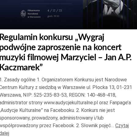
Regulamin konkursu „Wygraj
podwójne zaproszenie na koncert
muzyki filmowej Marzyciel – Jan A.P.
Kaczmarek”
1. Zasady ogólne 1. Organizatorem Konkursu jest Narodowe
Centrum Kultury z siedzibą w Warszawie ul. Płocka 13, 01-231
Warszawa, NIP: 525-235-83-53, REGON: 140-468-418,
administrator strony www.audycjekulturalne.pl oraz Fanpage’a
„Audycje Kulturalne” na Facebooku. 2. Konkurs nie jest
sponsorowany, prowadzony, administrowany i/lub
współprowadzony przez Facebook. 2. Słownik pojęć…
Czytaj
dalej