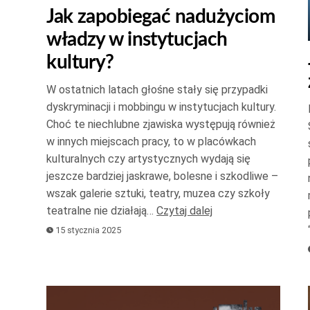
Jak zapobiegać nadużyciom
do
władzy w instytucjach
góry
oraz
kultury?
do
W ostatnich latach głośne stały się przypadki
dołu
dyskryminacji i mobbingu w instytucjach kultury.
aby
Choć te niechlubne zjawiska występują również
zwiększyć
w innych miejscach pracy, to w placówkach
lub
kulturalnych czy artystycznych wydają się
zmniejszyć
jeszcze bardziej jaskrawe, bolesne i szkodliwe –
głośność.
wszak galerie sztuki, teatry, muzea czy szkoły
teatralne nie działają…
Czytaj dalej
15 stycznia 2025