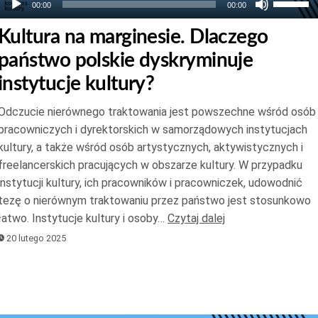
00:00
00:00
strzałek
Kultura na marginesie. Dlaczego
do
państwo polskie dyskryminuje
góry
oraz
instytucje kultury?
do
Odczucie nierównego traktowania jest powszechne wśród osób
dołu
pracowniczych i dyrektorskich w samorządowych instytucjach
aby
kultury, a także wśród osób artystycznych, aktywistycznych i
zwiększ
freelancerskich pracujących w obszarze kultury. W przypadku
lub
instytucji kultury, ich pracowników i pracowniczek, udowodnić
zmniejs
tezę o nierównym traktowaniu przez państwo jest stosunkowo
głośnoś
łatwo. Instytucje kultury i osoby…
Czytaj dalej
20 lutego 2025