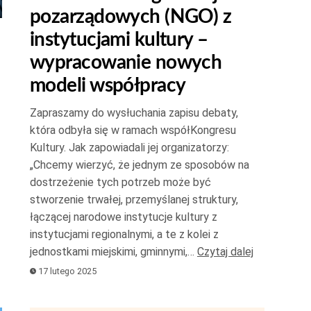
pozarządowych (NGO) z
góry
oraz
instytucjami kultury –
do
wypracowanie nowych
dołu
modeli współpracy
aby
zwiększyć
Zapraszamy do wysłuchania zapisu debaty,
która odbyła się w ramach współKongresu
lub
Kultury. Jak zapowiadali jej organizatorzy:
zmniejszyć
yć
„Chcemy wierzyć, że jednym ze sposobów na
głośność.
dostrzeżenie tych potrzeb może być
zyć
stworzenie trwałej, przemyślanej struktury,
ć.
łączącej narodowe instytucje kultury z
instytucjami regionalnymi, a te z kolei z
jednostkami miejskimi, gminnymi,…
Czytaj dalej
17 lutego 2025