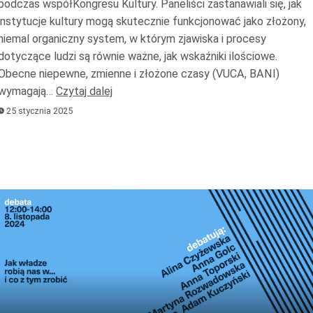
podczas współKongresu Kultury. Paneliści zastanawiali się, jak
lub
instytucje kultury mogą skutecznie funkcjonować jako złożony,
zmniejs
niemal organiczny system, w którym zjawiska i procesy
głośnoś
dotyczące ludzi są równie ważne, jak wskaźniki ilościowe.
Obecne niepewne, zmienne i złożone czasy (VUCA, BANI)
wymagają…
Czytaj dalej
25 stycznia 2025
Odtwarzacz
plików
dźwiękowych