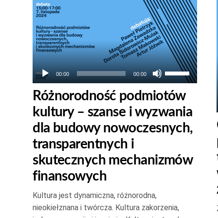
Odtwarzacz
plików
dźwiękowych
Używaj
00:00
00:00
strzałek
Różnorodność podmiotów
do
kultury – szanse i wyzwania
góry
oraz
dla budowy nowoczesnych,
do
transparentnych i
dołu
skutecznych mechanizmów
aby
finansowych
zwiększyć
lub
Kultura jest dynamiczna, różnorodna,
zmniejszyć
nieokiełznana i twórcza. Kultura zakorzenia,