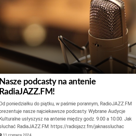
Nasze podcasty na antenie
RadiaJAZZ.FM!
Od poniedziałku do piątku, w paśmie porannym, RadioJAZZ.FM
prezentuje nasze najciekawsze podcasty. Wybrane Audycje
Kulturalne usłyszysz na antenie między godz. 9.00 a 10.00. Jak
słuchać RadiaJAZZ.FM: https://radiojazz.fm/jaknassluchac
11 czerwca 2024