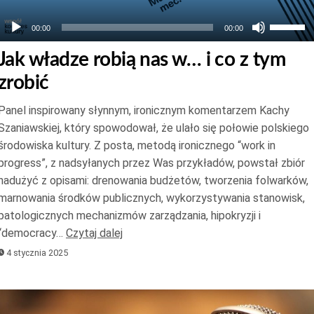
Używaj
00:00
00:00
strzałek
Jak władze robią nas w… i co z tym
do
zrobić
góry
oraz
Panel inspirowany słynnym, ironicznym komentarzem Kachy
do
Szaniawskiej, który spowodował, że ulało się połowie polskiego
dołu
środowiska kultury. Z posta, metodą ironicznego “work in
aby
progress”, z nadsyłanych przez Was przykładów, powstał zbiór
zwiększ
nadużyć z opisami: drenowania budżetów, tworzenia folwarków,
marnowania środków publicznych, wykorzystywania stanowisk,
lub
patologicznych mechanizmów zarządzania, hipokryzji i
zmniejs
“democracy…
Czytaj dalej
głośnoś
4 stycznia 2025