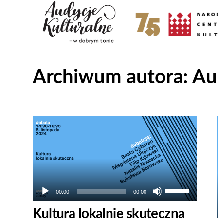
Archiwum autora:
Au
Odtwarzacz
plików
dźwiękowych
Używaj
00:00
00:00
strzałek
Kultura lokalnie skuteczna
do