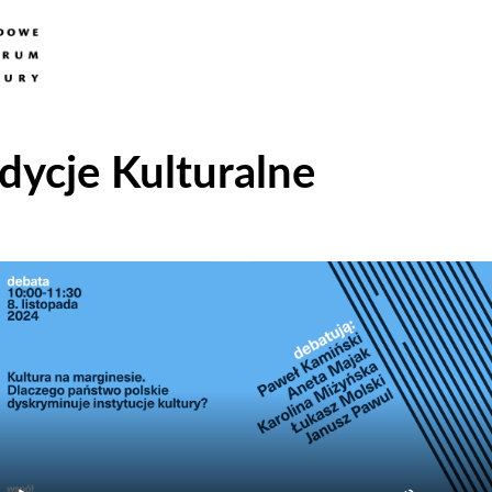
dycje Kulturalne
Odtwarzacz
plików
dźwiękowych
Używaj