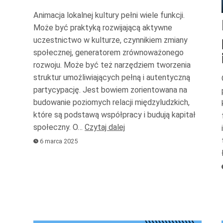
góry
Animacja lokalnej kultury pełni wiele funkcji.
oraz
Może być praktyką rozwijającą aktywne
do
uczestnictwo w kulturze, czynnikiem zmiany
społecznej, generatorem zrównoważonego
dołu
rozwoju. Może być też narzędziem tworzenia
aby
struktur umożliwiających pełną i autentyczną
zwiększyć
partycypację. Jest bowiem zorientowana na
lub
budowanie poziomych relacji międzyludzkich,
zmniejszyć
które są podstawą współpracy i budują kapitał
głośność.
społeczny. O…
Czytaj dalej
6 marca 2025