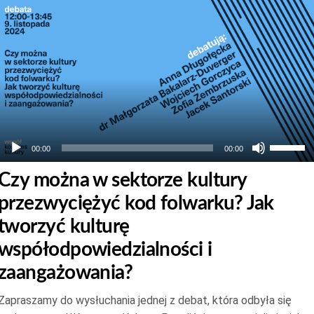
Odtwarzacz
plików
dźwiękowych
Używaj
00:00
00:00
strzałek
Czy można w sektorze kultury
do
przezwyciężyć kod folwarku? Jak
góry
oraz
tworzyć kulturę
do
współodpowiedzialności i
dołu
zaangażowania?
aby
zwiększ
Zapraszamy do wysłuchania jednej z debat, która odbyła się