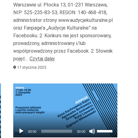
Warszawie ul. Płocka 13, 01-231 Warszawa,
zyć
NIP: 525-235-83-53, REGON: 140-468-418,
ć.
administrator strony www.audycjekulturalne.pl
oraz Fanpage’a „Audycje Kulturalne” na
Facebooku. 2. Konkurs nie jest sponsorowany,
prowadzony, administrowany i/lub
współprowadzony przez Facebook. 2. Słownik
pojęć…
Czytaj dalej
17 stycznia 2025
Odtwarzacz
plików
dźwiękowych
Używaj
00:00
00:00
strzałek