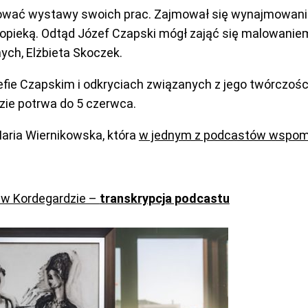
ować wystawy swoich prac. Zajmował się wynajmowaniem 
opieką. Odtąd Józef Czapski mógł zająć się malowaniem.
ych, Elżbieta Skoczek.
ie Czapskim i odkryciach związanych z jego twórczośc
zie potrwa do 5 czerwca.
Maria Wiernikowska, która
w jednym z podcastów wspomin
” w Kordegardzie –
transkrypcja podcastu