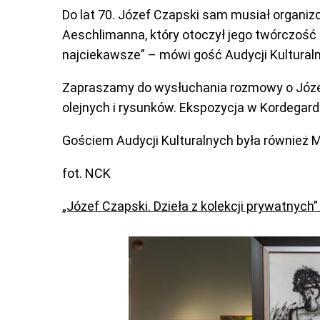
Do lat 70. Józef Czapski sam musiał organiz
Aeschlimanna, który otoczył jego twórczość 
najciekawsze” – mówi gość Audycji Kulturaln
Zapraszamy do wysłuchania rozmowy o Józef
olejnych i rysunków. Ekspozycja w Kordegard
Gościem Audycji Kulturalnych była również 
fot. NCK
„Józef Czapski. Dzieła z kolekcji prywatnych