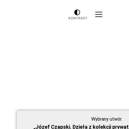
KONTRAST
Wybrany utwór:
„Józef Czapski. Dzieła z kolekcji prywa