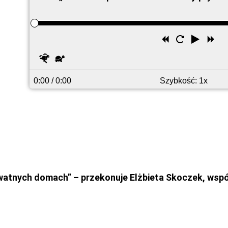
Przewiń
Uruchom
Odtwó
Pr
wstecz
ponownie
do
Szybciej
Wolniej
pr
0:00
/ 0:00
Szybkość: 1x
ywatnych domach” – przekonuje Elżbieta Skoczek, wsp