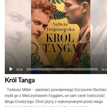
dźwiękowych
00:00
00:0
Król Tanga
Tadeusz Miller – pieśniarz powojennego Szczecina Słuchac
mylili go z Mieczysławem Foggiem, on sam cenił twórczość
Binga Crosby’ego. Choć płyty z wykonywanymi przez niego