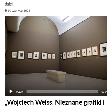
dalej
30 czerwca 2026
Odtwarzacz
plików
dźwiękowych
00:00
00:0
„Wojciech Weiss. Nieznane grafiki i