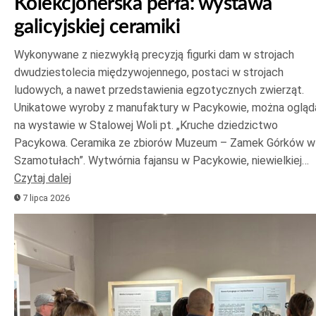
Kolekcjonerska perła: wystawa
galicyjskiej ceramiki
Wykonywane z niezwykłą precyzją figurki dam w strojach
dwudziestolecia międzywojennego, postaci w strojach
ludowych, a nawet przedstawienia egzotycznych zwierząt.
Unikatowe wyroby z manufaktury w Pacykowie, można ogląd
na wystawie w Stalowej Woli pt. „Kruche dziedzictwo
Pacykowa. Ceramika ze zbiorów Muzeum – Zamek Górków w
Szamotułach”. Wytwórnia fajansu w Pacykowie, niewielkiej…
Czytaj dalej
7 lipca 2026
Odtwarzacz
plików
dźwiękowych