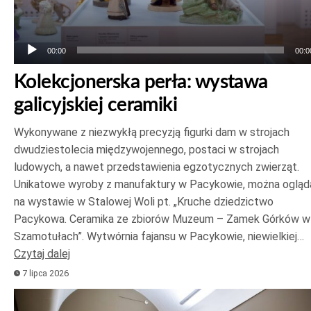
00:00
00:0
Kolekcjonerska perła: wystawa
galicyjskiej ceramiki
Wykonywane z niezwykłą precyzją figurki dam w strojach
dwudziestolecia międzywojennego, postaci w strojach
ludowych, a nawet przedstawienia egzotycznych zwierząt.
Unikatowe wyroby z manufaktury w Pacykowie, można ogląd
na wystawie w Stalowej Woli pt. „Kruche dziedzictwo
Pacykowa. Ceramika ze zbiorów Muzeum – Zamek Górków w
Szamotułach”. Wytwórnia fajansu w Pacykowie, niewielkiej…
Czytaj dalej
7 lipca 2026
Odtwarzacz