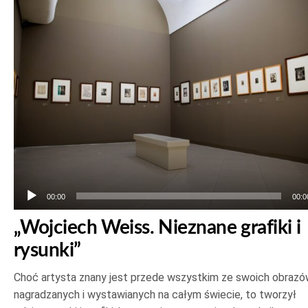
plików
dźwiękowych
00:00
00:0
„Wojciech Weiss. Nieznane grafiki i
rysunki”
Choć artysta znany jest przede wszystkim ze swoich obrazó
nagradzanych i wystawianych na całym świecie, to tworzył