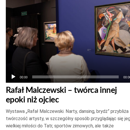
plików
dźwiękowych
00:00
00:0
Rafał Malczewski – twórca innej
epoki niż ojciec
Wystawa „Rafał Malczewski. Narty, dansing, brydż” przybliża
twórczość artysty, w szczególny sposób przyglądając się je
wielkiej miłości do Tatr, sportów zimowych, ale także