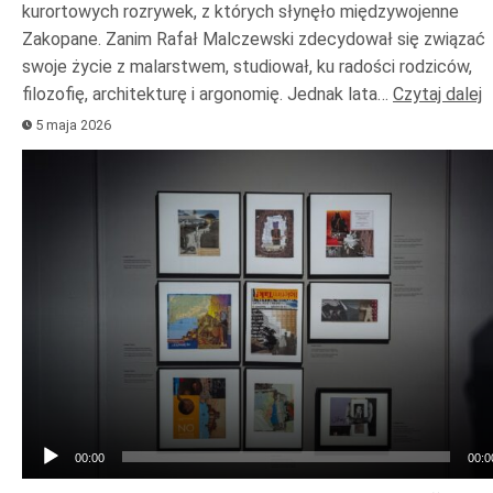
kurortowych rozrywek, z których słynęło międzywojenne
Zakopane. Zanim Rafał Malczewski zdecydował się związać
swoje życie z malarstwem, studiował, ku radości rodziców,
filozofię, architekturę i argonomię. Jednak lata…
Czytaj dalej
5 maja 2026
Odtwarzacz
plików
dźwiękowych
00:00
00:0