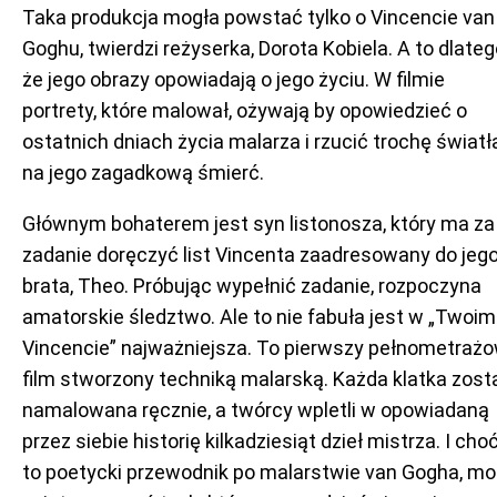
Taka produkcja mogła powstać tylko o Vincencie van
Goghu, twierdzi reżyserka, Dorota Kobiela. A to dlateg
że jego obrazy opowiadają o jego życiu. W filmie
portrety, które malował, ożywają by opowiedzieć o
ostatnich dniach życia malarza i rzucić trochę światł
na jego zagadkową śmierć.
Głównym bohaterem jest syn listonosza, który ma za
zadanie doręczyć list Vincenta zaadresowany do jeg
brata, Theo. Próbując wypełnić zadanie, rozpoczyna
amatorskie śledztwo. Ale to nie fabuła jest w „Twoim
Vincencie” najważniejsza. To pierwszy pełnometraż
film stworzony techniką malarską. Każda klatka zost
namalowana ręcznie, a twórcy wpletli w opowiadaną
przez siebie historię kilkadziesiąt dzieł mistrza. I cho
to poetycki przewodnik po malarstwie van Gogha, m