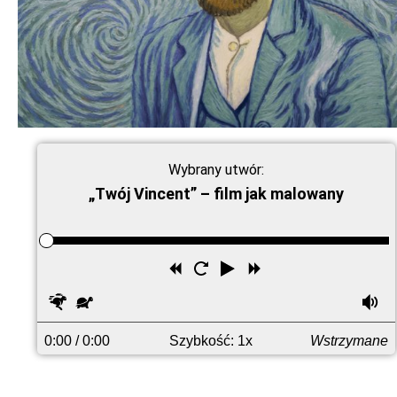
Wybrany utwór:
„Twój Vincent” – film jak malowany
Przewiń
Uruchom
Odtwórz
Przewiń
wstecz
ponownie
do
Szybciej
Wolniej
G
przodu
0:00
/ 0:00
Szybkość: 1x
Wstrzymane