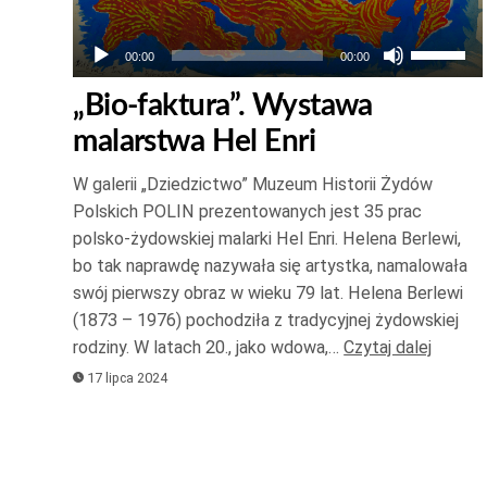
Używaj
00:00
00:00
strzałek
„Bio-faktura”. Wystawa
do
malarstwa Hel Enri
góry
oraz
W galerii „Dziedzictwo” Muzeum Historii Żydów
do
Polskich POLIN prezentowanych jest 35 prac
dołu
polsko-żydowskiej malarki Hel Enri. Helena Berlewi,
aby
bo tak naprawdę nazywała się artystka, namalowała
zwiększ
swój pierwszy obraz w wieku 79 lat. Helena Berlewi
(1873 – 1976) pochodziła z tradycyjnej żydowskiej
lub
rodziny. W latach 20., jako wdowa,…
Czytaj dalej
zmniejsz
17 lipca 2024
głośność