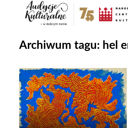
Archiwum tagu:
hel e
Odtwarzacz
plików
dźwiękowych