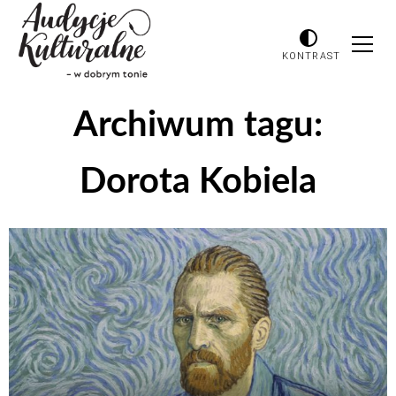
KONTRAST
Archiwum tagu:
Dorota Kobiela
Odtwarzacz
plików
dźwiękowych