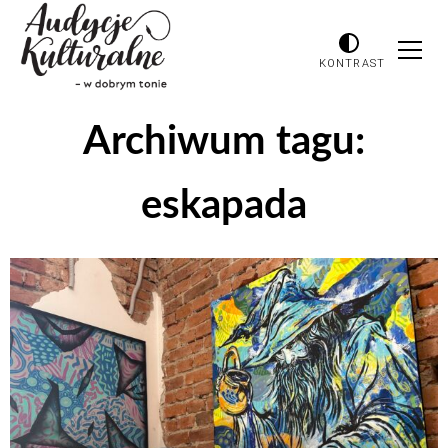
KONTRAST
Archiwum tagu:
eskapada
Odtwarzacz
plików
dźwiękowych