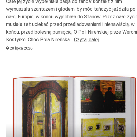
Całe jej życie wypełniała pasja do tańca: kontakt z nim
wymuszała szantażem i głodem, by móc tańczyć jeździła po
całej Europie, w końcu wyjechała do Stanów. Przez całe życi
musiała też uciekać przed prześladowaniami i nienawiścią, w
końcu, przed bolesną pamięcią. O Poli Nireńskiej pisze Weron
Kostyrko. Choć Pola Nireńska…
Czytaj dalej
28 lipca 2026
Odtwarzacz
plików
dźwiękowych