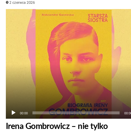
2 czerwca 2026
Odtwarzacz
plików
dźwiękowych
00:00
00:0
Irena Gombrowicz – nie tylko