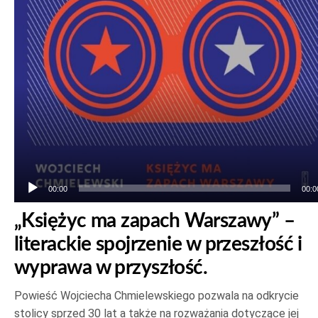
dźwiękowych
00:00
00:0
„Księżyc ma zapach Warszawy” –
literackie spojrzenie w przeszłość i
wyprawa w przyszłość.
Powieść Wojciecha Chmielewskiego pozwala na odkrycie
stolicy sprzed 30 lat a także na rozważania dotyczące jej