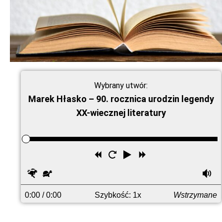
Wybrany utwór:
Marek Hłasko – 90. rocznica urodzin legendy
XX-wiecznej literatury
Przewiń
Uruchom
Odtwórz
Przewiń
wstecz
ponownie
do
Szybciej
Wolniej
G
przodu
0:00
/ 0:00
Szybkość: 1x
Wstrzymane