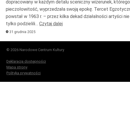
dopracowany w każdym detalu sceniczny wizerunek, którego
pieczołowitość, wyprzedzała swoją epokę. Tercet Egzotycz
powstał w 1963 r. – przez kilka dekad działalności artyści nie
tylko podzielili…
Czytaj dalej
31 grudnia 2025
© 2026 Narodowe Centrum Kultury
Deklaracja dostępności
Mapa strony
Polityka prywatności