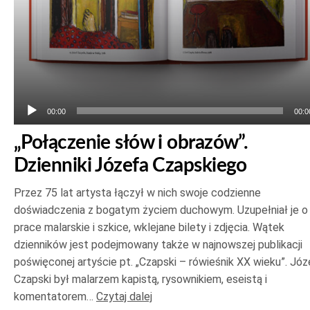
00:00
00:0
„Połączenie słów i obrazów”.
Dzienniki Józefa Czapskiego
Przez 75 lat artysta łączył w nich swoje codzienne
doświadczenia z bogatym życiem duchowym. Uzupełniał je o
prace malarskie i szkice, wklejane bilety i zdjęcia. Wątek
dzienników jest podejmowany także w najnowszej publikacji
poświęconej artyście pt. „Czapski – rówieśnik XX wieku”. Józ
Czapski był malarzem kapistą, rysownikiem, eseistą i
komentatorem…
Czytaj dalej