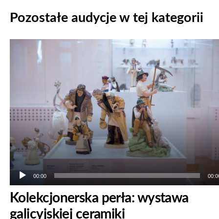
Pozostałe audycje w tej kategorii
Odtwarzacz
plików
dźwiękowych
00:00
00:0
Kolekcjonerska perła: wystawa
galicyjskiej ceramiki