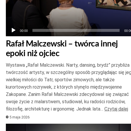
00:00
00:0
Rafał Malczewski – twórca innej
epoki niż ojciec
Wystawa „Rafał Malczewski. Narty, dansing, brydż” przybliża
twórczość artysty, w szczególny sposób przyglądając się je
wielkiej miłości do Tatr, sportów zimowych, ale także
kurortowych rozrywek, z których słynęło międzywojenne
Zakopane. Zanim Rafał Malczewski zdecydował się związać
swoje życie z malarstwem, studiował, ku radości rodziców,
filozofię, architekturę i argonomię. Jednak lata…
Czytaj dalej
5 maja 2026
Odtwarzacz