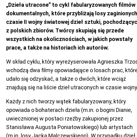
„Dzieła utracone” to cykl fabularyzowanych filmów
dokumentalnych, które przybliżają losy zaginionyc
czasie II wojny światowej dzieł sztuki, pochodzący
z polskich zbiorów. Twórcy skupiają się przede
wszystkich na okolicznościach, w jakich powstały
prace, a także na historiach ich autorów.
W skład cyklu, który wyreżyserowała Agnieszka Trzos
wchodzą dwa filmy opowiadające o losach prac, któr
udało się odzyskać, a także o dwóch, które wciąż
znajdują się na liście dzieł utraconych w czasie wojny
Każdy z nich tworzy wątek fabularyzowany, który
opowiada o bohaterach dzieła (m.in. o bogini Dianie,
uwiecznionej w postaci rzeźby zakupionej przez
Stanisława Augusta Poniatowskiego) lub artystach
(m.in. losy Jacka Malczewskiego). W przypadku dzieł,