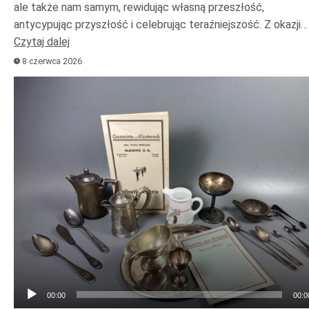
ale także nam samym, rewidując własną przeszłość,
antycypując przyszłość i celebrując teraźniejszość. Z okazji…
Czytaj dalej
8 czerwca 2026
Odtwarzacz
plików
dźwiękowych
00:00
00:0