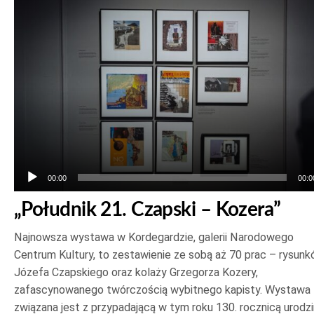
plików
dźwiękowych
00:00
00:0
„Południk 21. Czapski – Kozera”
Najnowsza wystawa w Kordegardzie, galerii Narodowego
Centrum Kultury, to zestawienie ze sobą aż 70 prac – rysun
Józefa Czapskiego oraz kolaży Grzegorza Kozery,
zafascynowanego twórczością wybitnego kapisty. Wystawa
związana jest z przypadającą w tym roku 130. rocznicą urodzi