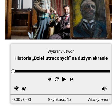
Wybrany utwór:
Historia „Dzieł utraconych” na dużym ekranie
Przewiń
Uruchom
Odtwórz
Przewiń
wstecz
ponownie
do
Szybciej
Wolniej
G
przodu
0:00
/ 0:00
Szybkość: 1x
Wstrzymane