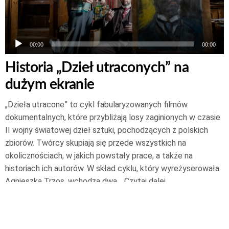
00:00
00:00
Historia „Dzieł utraconych” na
dużym ekranie
„Dzieła utracone” to cykl fabularyzowanych filmów
dokumentalnych, które przybliżają losy zaginionych w czasie
II wojny światowej dzieł sztuki, pochodzących z polskich
zbiorów. Twórcy skupiają się przede wszystkich na
okolicznościach, w jakich powstały prace, a także na
historiach ich autorów. W skład cyklu, który wyreżyserowała
Agnieszka Trzos, wchodzą dwa…
Czytaj dalej
23 kwietnia 2024