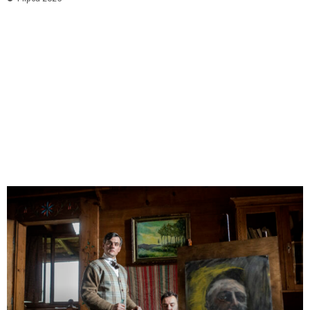
Odtwarzacz
plików
dźwiękowych