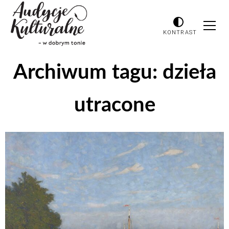
KONTRAST
Archiwum tagu:
dzieła
utracone
Odtwarzacz
plików
dźwiękowych