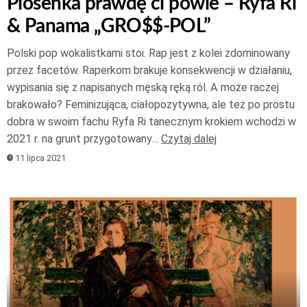
Piosenka prawdę ci powie – Ryfa Ri
& Panama „GRO$$-POL”
Polski pop wokalistkami stoi. Rap jest z kolei zdominowany
przez facetów. Raperkom brakuje konsekwencji w działaniu,
wypisania się z napisanych męską ręką ról. A może raczej
brakowało? Feminizująca, ciałopozytywna, ale też po prostu
dobra w swoim fachu Ryfa Ri tanecznym krokiem wchodzi w
2021 r. na grunt przygotowany…
Czytaj dalej
11 lipca 2021
Odtwarzacz
plików
dźwiękowych