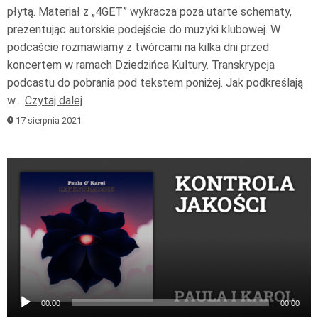
płytą. Materiał z „4GET” wykracza poza utarte schematy,
prezentując autorskie podejście do muzyki klubowej. W
podcaście rozmawiamy z twórcami na kilka dni przed
koncertem w ramach Dziedzińca Kultury. Transkrypcja
podcastu do pobrania pod tekstem poniżej. Jak podkreślają
w…
Czytaj dalej
17 sierpnia 2021
Odtwarzacz
plików
dźwiękowych
00:00
00:00