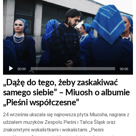
plików
dźwiękowych
00:00
00:00
„Dążę do tego, żeby zaskakiwać
samego siebie” – Miuosh o albumie
„Pieśni współczesne”
24 września ukazała się najnowsza płyta Miuosha, nagrana z
udziałem muzyków Zespołu Pieśni i Tańca Śląsk oraz
znakomitymi wokalistkami i wokalistami. „Pieśni