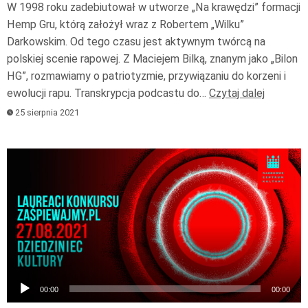
W 1998 roku zadebiutował w utworze „Na krawędzi” formacji
Hemp Gru, którą założył wraz z Robertem „Wilku”
Darkowskim. Od tego czasu jest aktywnym twórcą na
polskiej scenie rapowej. Z Maciejem Bilką, znanym jako „Bilon
HG”, rozmawiamy o patriotyzmie, przywiązaniu do korzeni i
ewolucji rapu. Transkrypcja podcastu do…
Czytaj dalej
25 sierpnia 2021
Odtwarzacz
plików
dźwiękowych
00:00
00:00