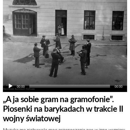
plików
dźwiękowych
00:00
00:00
„A ja sobie gram na gramofonie”.
Piosenki na barykadach w trakcie II
wojny światowej