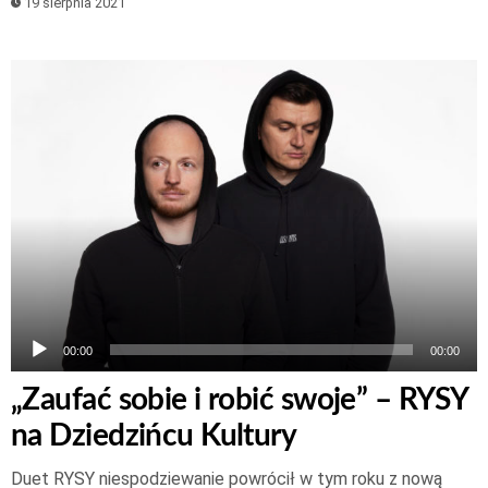
19 sierpnia 2021
Odtwarzacz
plików
dźwiękowych
00:00
00:00
„Zaufać sobie i robić swoje” – RYSY
na Dziedzińcu Kultury
Duet RYSY niespodziewanie powrócił w tym roku z nową