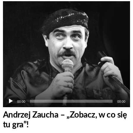
Odtwarzacz
plików
dźwiękowych
00:00
00:00
Andrzej Zaucha – „Zobacz, w co się
tu gra”!