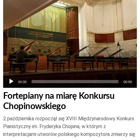
plików
dźwiękowych
00:00
00:00
Fortepiany na miarę Konkursu
Chopinowskiego
2 października rozpoczął się XVIII Międzynarodowy Konkurs
Pianistyczny im. Fryderyka Chopina, w którym z
interpretacjami utworów polskiego kompozytora zmierzy się