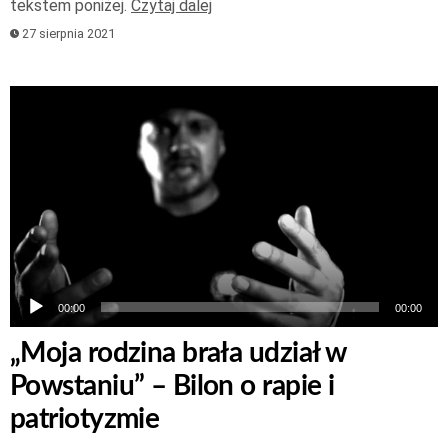
tekstem poniżej.
Czytaj dalej
27 sierpnia 2021
Odtwarzacz
plików
dźwiękowych
00:00
00:00
„Moja rodzina brała udział w
Powstaniu” – Bilon o rapie i
patriotyzmie