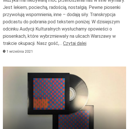
Muzyka ma niebywałą moc przenoszenia nas w inne wymiary.
Jest lekiem, pociechą, radością, nostalgią. Pewne piosenki
przywołują wspomnienia, inne – dodają siły. Transkrypcja
podcastu do pobrania pod tekstem poniżej. W dzisiejszym
odcinku Audycji Kulturalnych wysłuchamy opowieści o
piosenkach, które wybrzmiewały na ulicach Warszawy w
trakcie okupacji. Nasz gość,…
Czytaj dalej
1 września 2021