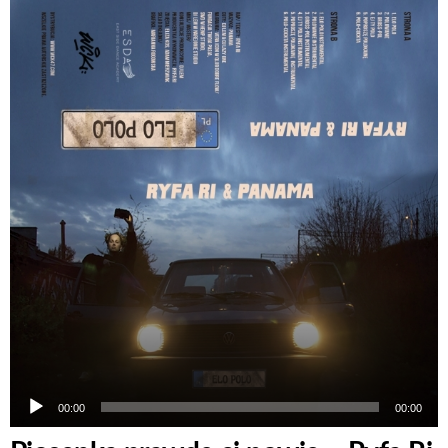
Odtwarzacz
plików
dźwiękowych
00:00
00:00