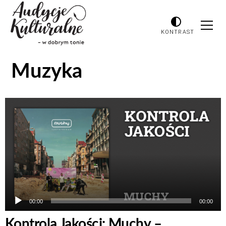
KONTRAST
Muzyka
Odtwarzacz
plików
dźwiękowych
00:00
00:00
Kontrola Jakości: Muchy –