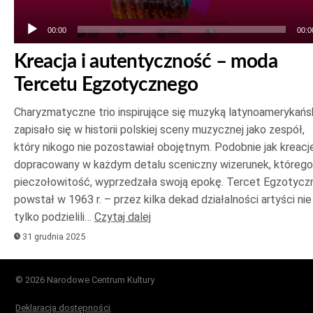
00:00
00:0
Kreacja i autentyczność – moda
Tercetu Egzotycznego
Charyzmatyczne trio inspirujące się muzyką latynoamerykańs
zapisało się w historii polskiej sceny muzycznej jako zespół,
który nikogo nie pozostawiał obojętnym. Podobnie jak kreacje
dopracowany w każdym detalu sceniczny wizerunek, którego
pieczołowitość, wyprzedzała swoją epokę. Tercet Egzotycz
powstał w 1963 r. – przez kilka dekad działalności artyści nie
tylko podzielili…
Czytaj dalej
31 grudnia 2025
© 2026 Narodowe Centrum Kultury
Deklaracja dostępności