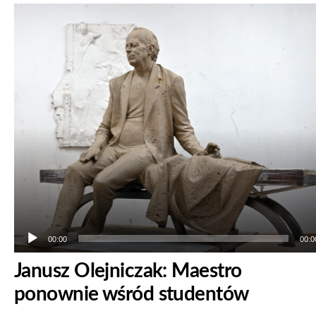
Odtwarzacz
plików
dźwiękowych
00:00
00:0
Janusz Olejniczak: Maestro
ponownie wśród studentów