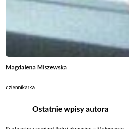
Magdalena Miszewska
dziennikarka
Ostatnie wpisy autora
Syntezatory zamiast fletu i skrzypiec – Małgorzata