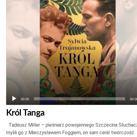
plików
dźwiękowych
00:00
00:0
Król Tanga
Tadeusz Miller – pieśniarz powojennego Szczecina Słuchac
mylili go z Mieczysławem Foggiem, on sam cenił twórczość