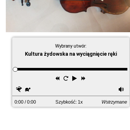
Wybrany utwór:
Kultura żydowska na wyciągnięcie ręki
Przewiń
Uruchom
Odtwórz
Przewiń
wstecz
ponownie
do
Szybciej
Wolniej
G
przodu
0:00
/ 0:00
Szybkość: 1x
Wstrzymane