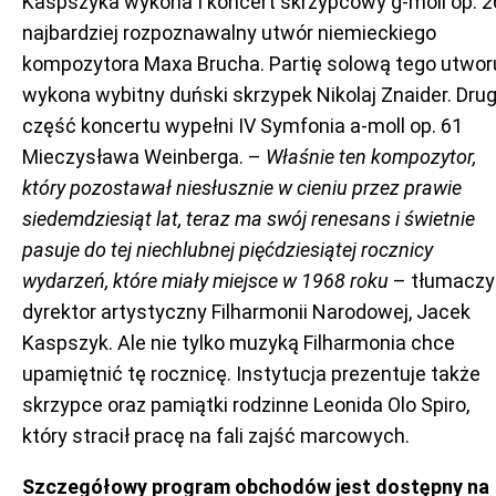
Kaspszyka wykona I koncert skrzypcowy g-moll op. 2
najbardziej rozpoznawalny utwór niemieckiego
kompozytora Maxa Brucha. Partię solową tego utwor
wykona wybitny duński skrzypek Nikolaj Znaider. Dru
część koncertu wypełni IV Symfonia a-moll op. 61
Mieczysława Weinberga. –
Właśnie ten kompozytor,
który pozostawał niesłusznie w cieniu przez prawie
siedemdziesiąt lat, teraz ma swój renesans i świetnie
pasuje do tej niechlubnej pięćdziesiątej rocznicy
wydarzeń, które miały miejsce w 1968 roku
– tłumaczy
dyrektor artystyczny Filharmonii Narodowej, Jacek
Kaspszyk. Ale nie tylko muzyką Filharmonia chce
upamiętnić tę rocznicę. Instytucja prezentuje także
skrzypce oraz pamiątki rodzinne Leonida Olo Spiro,
który stracił pracę na fali zajść marcowych.
Szczegółowy program obchodów jest dostępny na