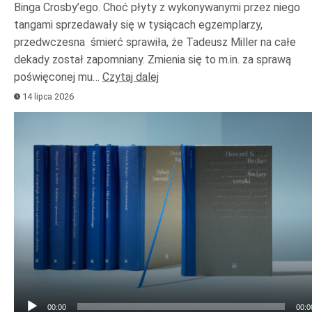
Binga Crosby’ego. Choć płyty z wykonywanymi przez niego
tangami sprzedawały się w tysiącach egzemplarzy,
przedwczesna śmierć sprawiła, że Tadeusz Miller na całe
dekady został zapomniany. Zmienia się to m.in. za sprawą
poświęconej mu…
Czytaj dalej
14 lipca 2026
Odtwarzacz
plików
dźwiękowych
00:00
00:0