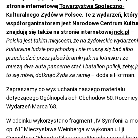
stronie internetowej
Towarzystwa Społeczno-
Kulturalnego Żydów w Polsce.
Te z wydarzeń, któr
współorganizatorem jest Narodowe Centrum Kultu
znajdują się także na stronie internetowej
nck.pl
–
Polska jest takim miejscem, że na żydowskie wydarzen
kulturalne ludzie przychodzą i nie muszą się bać albo
przechodzić przez jakieś bramki jak na lotnisku i że
muszą dwa auta pancerne stać i batalion policji, żeby, j
to się mówi, dotknąć Żyda za ramię
– dodaje Hofman.
Zapraszamy do wysłuchania naszego materiału
dotyczącego Ogólnopolskich Obchodów 50. Rocznicy
Wydarzeń Marca ’68.
W odcinku wykorzystano fragment „IV Symfonii a-mol
op. 61” Mieczysława Weinberga w wykonaniu Ilji
Gringoltsa i Orkiestry Filharmonii Narodowej pod batu