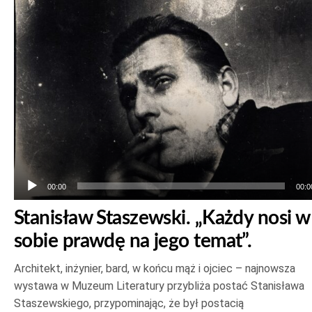
plików
dźwiękowych
00:00
00:0
Stanisław Staszewski. „Każdy nosi w
sobie prawdę na jego temat”.
Architekt, inżynier, bard, w końcu mąż i ojciec – najnowsza
wystawa w Muzeum Literatury przybliża postać Stanisława
Staszewskiego, przypominając, że był postacią