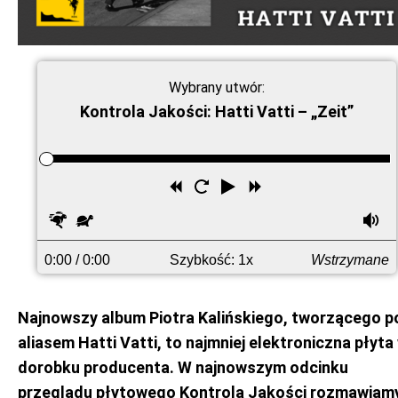
Wybrany utwór:
Kontrola Jakości: Hatti Vatti – „Zeit”
Przewiń
Uruchom
Odtwórz
Przewiń
wstecz
ponownie
do
Szybciej
Wolniej
G
przodu
0:00
/ 0:00
Szybkość: 1x
Wstrzymane
Najnowszy album Piotra Kalińskiego, tworzącego p
aliasem Hatti Vatti, to najmniej elektroniczna płyta
dorobku producenta. W najnowszym odcinku
przeglądu płytowego Kontrola Jakości rozmawiam