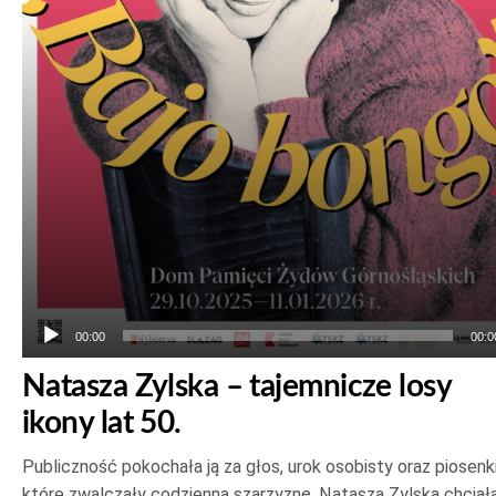
00:00
00:0
Natasza Zylska – tajemnicze losy
ikony lat 50.
Publiczność pokochała ją za głos, urok osobisty oraz piosenki
które zwalczały codzienną szarzyznę. Natasza Zylska chciał