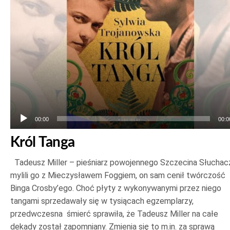
00:00
00:0
Król Tanga
Tadeusz Miller – pieśniarz powojennego Szczecina Słuchac
mylili go z Mieczysławem Foggiem, on sam cenił twórczość
Binga Crosby’ego. Choć płyty z wykonywanymi przez niego
tangami sprzedawały się w tysiącach egzemplarzy,
przedwczesna śmierć sprawiła, że Tadeusz Miller na całe
dekady został zapomniany. Zmienia się to m.in. za sprawą