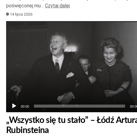
poświęconej mu…
Czytaj dalej
14 lipca 2026
Odtwarzacz
plików
dźwiękowych
00:00
00:0
„Wszystko się tu stało” – Łódź Artur
Rubinsteina