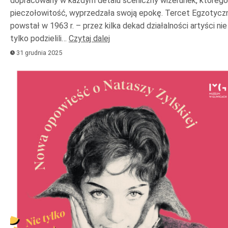
dopracowany w każdym detalu sceniczny wizerunek, którego
pieczołowitość, wyprzedzała swoją epokę. Tercet Egzotycz
powstał w 1963 r. – przez kilka dekad działalności artyści nie
tylko podzielili…
Czytaj dalej
31 grudnia 2025
Odtwarzacz
plików
dźwiękowych