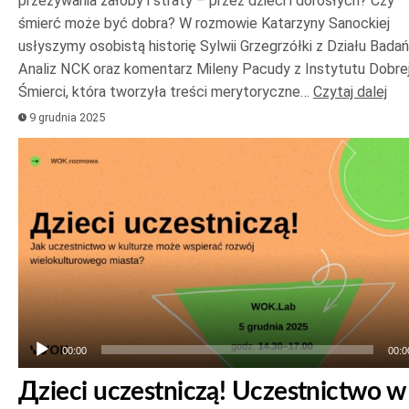
przeżywania żałoby i straty – przez dzieci i dorosłych? Czy
śmierć może być dobra? W rozmowie Katarzyny Sanockiej
usłyszymy osobistą historię Sylwii Grzegrzółki z Działu Badań
Analiz NCK oraz komentarz Mileny Pacudy z Instytutu Dobre
Śmierci, która tworzyła treści merytoryczne…
Czytaj dalej
9 grudnia 2025
Odtwarzacz
plików
dźwiękowych
00:00
00:0
Дzieci uczestniczą! Uczestnictwo w