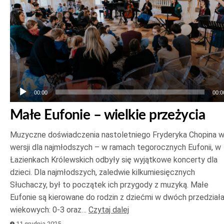
00:00
00:0
Małe Eufonie – wielkie przeżycia
Muzyczne doświadczenia nastoletniego Fryderyka Chopina 
wersji dla najmłodszych – w ramach tegorocznych Eufonii, w
Łazienkach Królewskich odbyły się wyjątkowe koncerty dla
dzieci. Dla najmłodszych, zaledwie kilkumiesięcznych
Słuchaczy, był to początek ich przygody z muzyką. Małe
Eufonie są kierowane do rodzin z dziećmi w dwóch przedział
wiekowych: 0-3 oraz…
Czytaj dalej
11 grudnia 2025