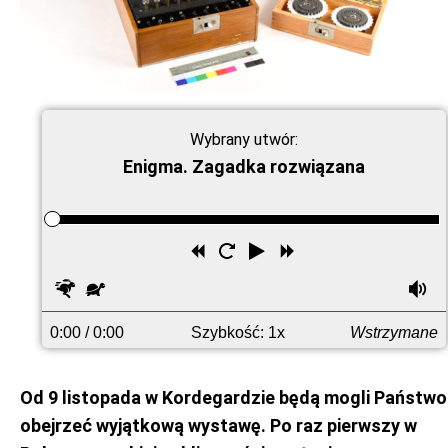
Wybrany utwór:
Enigma. Zagadka rozwiązana
Przewiń
Uruchom
Odtwórz
Przewiń
wstecz
ponownie
do
Szybciej
Wolniej
G
przodu
0:00
/ 0:00
Szybkość: 1x
Wstrzymane
Od 9 listopada w Kordegardzie będą mogli Państwo
obejrzeć wyjątkową wystawę. Po raz pierwszy w