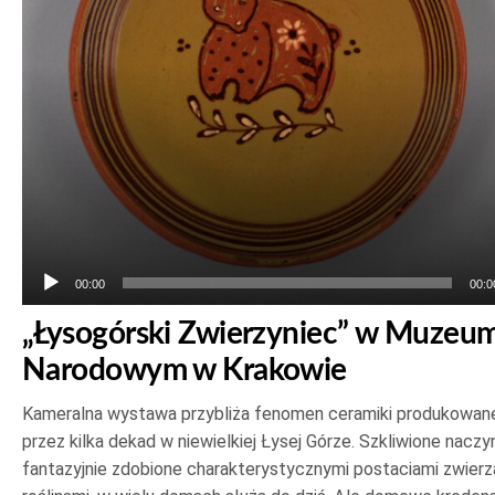
00:00
00:0
„Łysogórski Zwierzyniec” w Muzeu
Narodowym w Krakowie
Kameralna wystawa przybliża fenomen ceramiki produkowan
przez kilka dekad w niewielkiej Łysej Górze. Szkliwione naczy
fantazyjnie zdobione charakterystycznymi postaciami zwierzą