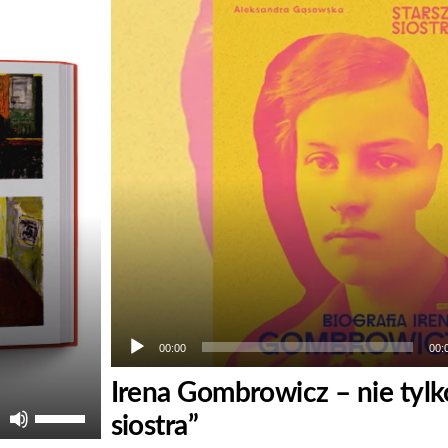
Odtwarzacz
plików
dźwiękowych
00:00
00:
Irena Gombrowicz – nie tylk
Używaj
siostra”
strzałek