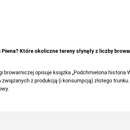
 Piwna? Które okoliczne tereny słynęły z liczby brow
 browarniczej opisuje książka „Podchmielona historia
h związanych z produkcją (i konsumpcją) złotego trunku.
owy.