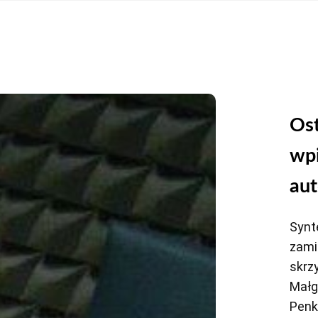
Ost
wp
aut
Synt
zamia
skrz
Małg
Penka