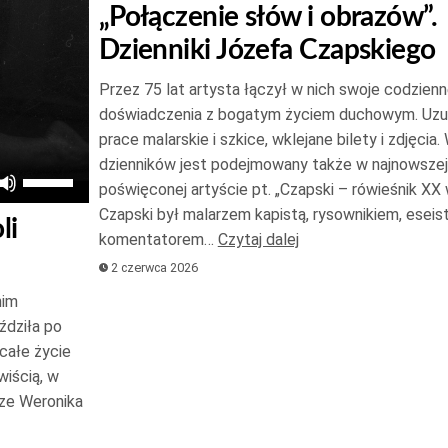
„Połączenie słów i obrazów”.
Dzienniki Józefa Czapskiego
Przez 75 lat artysta łączył w nich swoje codzien
doświadczenia z bogatym życiem duchowym. Uzupe
prace malarskie i szkice, wklejane bilety i zdjęcia
dzienników jest podejmowany także w najnowszej 
Używaj
poświęconej artyście pt. „Czapski – rówieśnik XX 
strzałek
Czapski był malarzem kapistą, rysownikiem, eseist
li
do
komentatorem…
Czytaj dalej
góry
2 czerwca 2026
oraz
nim
do
ździła po
dołu
całe życie
aby
wiścią, w
zwiększyć
sze Weronika
lub