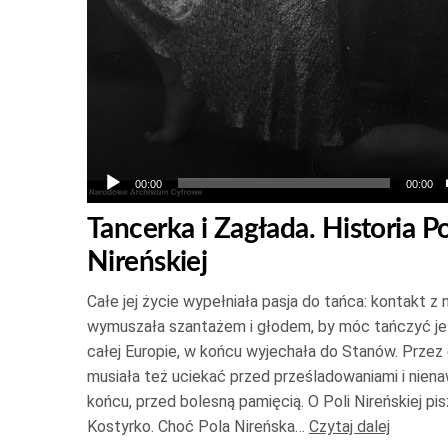
00:00
00:00
Tancerka i Zagłada. Historia Po
Nireńskiej
Całe jej życie wypełniała pasja do tańca: kontakt z 
wymuszała szantażem i głodem, by móc tańczyć je
całej Europie, w końcu wyjechała do Stanów. Przez 
musiała też uciekać przed prześladowaniami i niena
końcu, przed bolesną pamięcią. O Poli Nireńskiej pi
Kostyrko. Choć Pola Nireńska…
Czytaj dalej