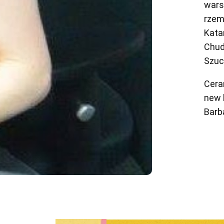
wars
rzem
Kata
Chud
Szuc
Cera
new 
Barb