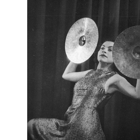
Odtwarzacz
plików
dźwiękowych