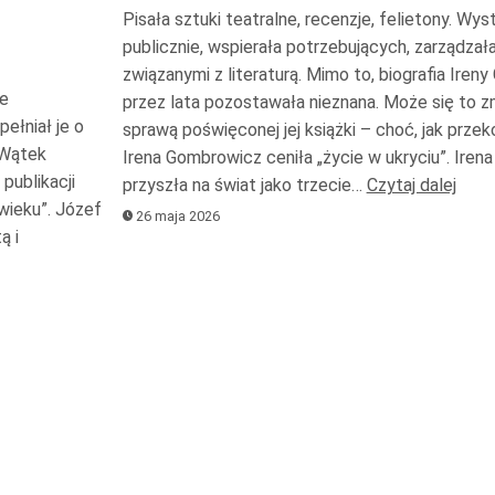
Pisała sztuki teatralne, recenzje, felietony. Wy
do
publicznie, wspierała potrzebujących, zarządzała
góry
związanymi z literaturą. Mimo to, biografia Ire
oraz
ne
przez lata pozostawała nieznana. Może się to z
do
łniał je o
sprawą poświęconej jej książki – choć, jak przek
dołu
. Wątek
Irena Gombrowicz ceniła „życie w ukryciu”. Ire
aby
publikacji
przyszła na świat jako trzecie…
Czytaj dalej
zwiększyć
wieku”. Józef
26 maja 2026
ą i
lub
zmniejszyć
głośność.