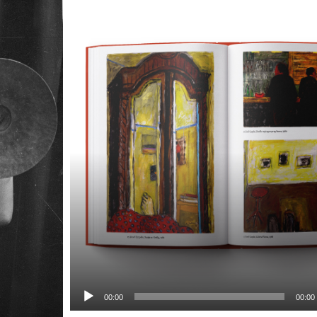
Odtwarzacz
plików
dźwiękowych
00:00
00:00