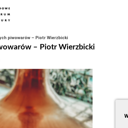
h piwowarów – Piotr Wierzbicki
owarów – Piotr Wierzbicki
j
W