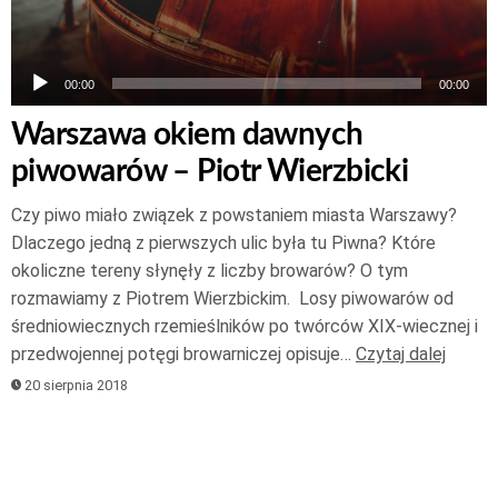
00:00
00:00
Warszawa okiem dawnych
piwowarów – Piotr Wierzbicki
Czy piwo miało związek z powstaniem miasta Warszawy?
Dlaczego jedną z pierwszych ulic była tu Piwna? Które
okoliczne tereny słynęły z liczby browarów? O tym
rozmawiamy z Piotrem Wierzbickim. Losy piwowarów od
średniowiecznych rzemieślników po twórców XIX-wiecznej i
przedwojennej potęgi browarniczej opisuje…
Czytaj dalej
20 sierpnia 2018