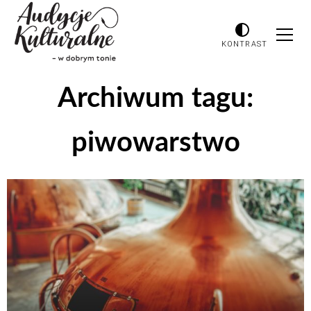
KONTRAST
Archiwum tagu:
piwowarstwo
Odtwarzacz
plików
dźwiękowych