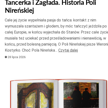
Tancerka i Zagłada. Historia Poli
Nireńskiej
Całe jej życie wypełniała pasja do tańca: kontakt z nim
wymuszała szantażem i głodem, by móc tańczyć jeździła po
całej Europie, w końcu wyjechała do Stanów. Przez całe życi
musiała też uciekać przed prześladowaniami i nienawiścią, w
końcu, przed bolesną pamięcią. O Poli Nireńskiej pisze Weron
Kostyrko. Choć Pola Nireńska…
Czytaj dalej
28 lipca 2026
Odtwarzacz
plików
dźwiękowych