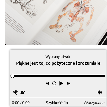
Wybrany utwór:
Piękne jest to, co pożyteczne i zrozumiałe
Przewiń
Uruchom
Odtwórz
Przewiń
wstecz
ponownie
do
Szybciej
Wolniej
G
przodu
0:00
/ 0:00
Szybkość: 1x
Wstrzymane