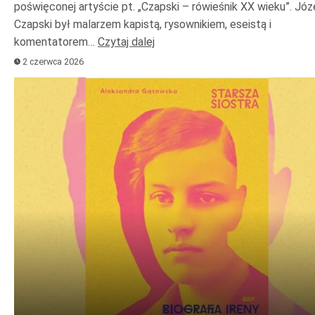
poświęconej artyście pt. „Czapski – rówieśnik XX wieku”. Józ
Czapski był malarzem kapistą, rysownikiem, eseistą i
komentatorem…
Czytaj dalej
2 czerwca 2026
Odtwarzacz
plików
dźwiękowych