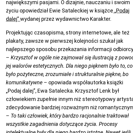
największymi pasjami. O dizajnie, nauczaniu i swoim
życiu opowiedział Ewie Sataleckiej w książce
„Podaj
dalej”
wydanej przez wydawnictwo Karakter.
Projektując czasopisma, strony internetowe, ale też
plakaty, zawsze w pierwszej kolejności szukał jak
najlepszego sposobu przekazania informacji odbiorcy
–
Krzysztof w ogóle nie zajmował się ilustracją z powo
jej walorów estetycznych. Dla niego pięknem było to, co
było pożyteczne, zrozumiałe i strukturalnie piękne, bo
komunikatywne –
opowiada współautorka książki
„Podaj dalej”, Ewa Satalecka. Krzysztof Lenk był
człowiekiem zupełnie innym niż stereotypowy artysta
zdecydowanie bardziej rozważnym niż romantyczny
–
To taki człowiek, który bardzo racjonalnie traktował
wszystkie zagadnienia dotyczące życia. Procesy
intelektualne były dla niego
bardzo
istotne. Nawet jeśli