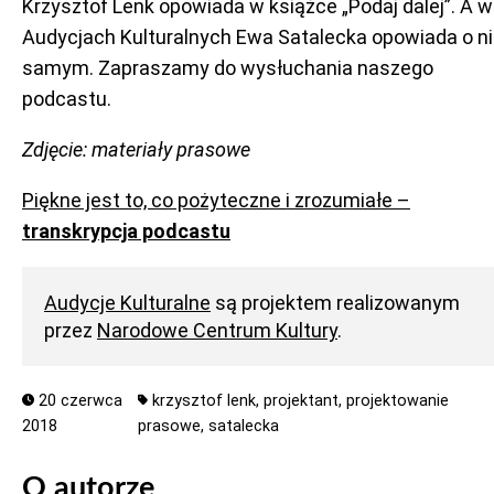
Krzysztof Lenk opowiada w książce „Podaj dalej”. A w
Audycjach Kulturalnych Ewa Satalecka opowiada o n
samym. Zapraszamy do wysłuchania naszego
podcastu.
Zdjęcie: materiały prasowe
Piękne jest to, co pożyteczne i zrozumiałe –
transkrypcja podcastu
Audycje Kulturalne
są projektem realizowanym
przez
Narodowe Centrum Kultury
.
20 czerwca
krzysztof lenk,
projektant,
projektowanie
2018
prasowe,
satalecka
O autorze