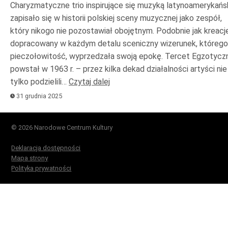
Charyzmatyczne trio inspirujące się muzyką latynoamerykańs
zapisało się w historii polskiej sceny muzycznej jako zespół,
który nikogo nie pozostawiał obojętnym. Podobnie jak kreacje
dopracowany w każdym detalu sceniczny wizerunek, którego
pieczołowitość, wyprzedzała swoją epokę. Tercet Egzotycz
powstał w 1963 r. – przez kilka dekad działalności artyści nie
tylko podzielili…
Czytaj dalej
31 grudnia 2025
© 2026 Narodowe Centrum Kultury
Deklaracja dostępności
Mapa strony
Polityka prywatności