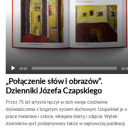
00:00
00:0
„Połączenie słów i obrazów”.
Dzienniki Józefa Czapskiego
Przez 75 lat artysta łączył w nich swoje codzienne
doświadczenia z bogatym życiem duchowym. Uzupełniał je o
prace malarskie i szkice, wklejane bilety i zdjęcia. Wątek
dzienników jest podejmowany także w najnowszej publikacji