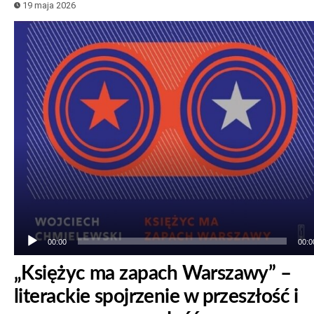
19 maja 2026
Odtwarzacz
plików
dźwiękowych
00:00
00:0
„Księżyc ma zapach Warszawy” –
literackie spojrzenie w przeszłość i