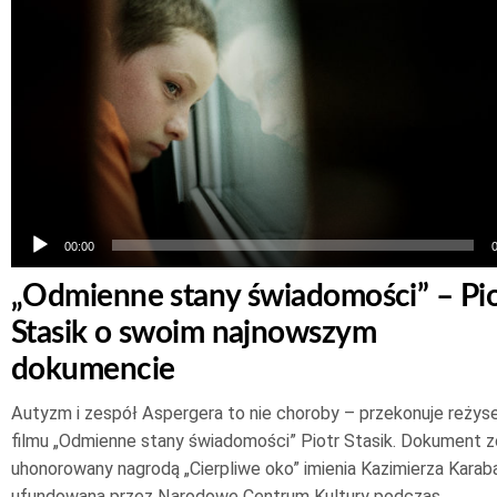
Odtwarzacz
plików
dźwiękowych
00:00
„Odmienne stany świadomości” – Pio
Stasik o swoim najnowszym
dokumencie
Autyzm i zespół Aspergera to nie choroby – przekonuje reżys
filmu „Odmienne stany świadomości” Piotr Stasik. Dokument z
uhonorowany nagrodą „Cierpliwe oko” imienia Kazimierza Karab
ufundowaną przez Narodowe Centrum Kultury podczas