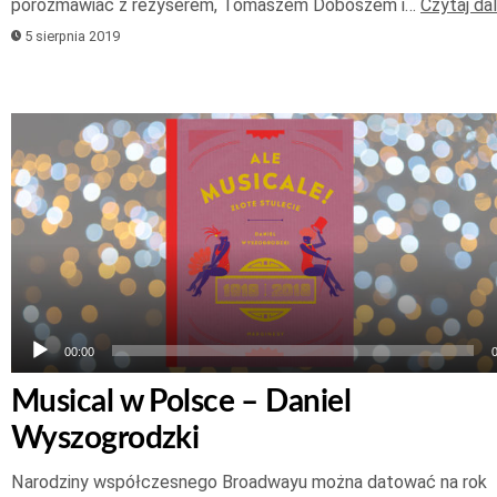
porozmawiać z reżyserem, Tomaszem Doboszem i…
Czytaj dal
5 sierpnia 2019
Odtwarzacz
plików
dźwiękowych
00:00
Musical w Polsce – Daniel
Wyszogrodzki
Narodziny współczesnego Broadwayu można datować na rok