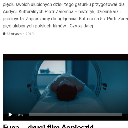
pięciu swoich ulubionych dzieł tego gatunku przygotował dla
Audycji Kulturalnych Piotr Zaremba – historyk, dziennikarz i
publicysta. Zapraszamy do oglądania! Kultura na 5 / Piotr Zar
pięć ulubionych polskich filmów…
Czytaj dalej
23 stycznia 2019
Odtwarzacz
plików
dźwiękowych
00:00