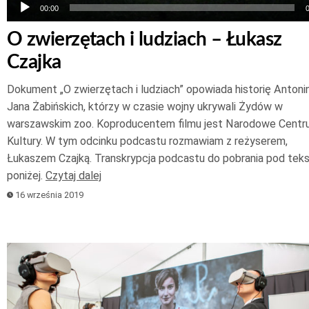
00:00
O zwierzętach i ludziach – Łukasz
Czajka
Dokument „O zwierzętach i ludziach” opowiada historię Antonin
Jana Żabińskich, którzy w czasie wojny ukrywali Żydów w
warszawskim zoo. Koproducentem filmu jest Narodowe Cent
Kultury. W tym odcinku podcastu rozmawiam z reżyserem,
Łukaszem Czajką. Transkrypcja podcastu do pobrania pod tek
poniżej.
Czytaj dalej
16 września 2019
Odtwarzacz
plików
dźwiękowych