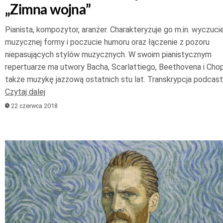
„Zimna wojna”
Pianista, kompozytor, aranżer. Charakteryzuje go m.in. wyczuci
muzycznej formy i poczucie humoru oraz łączenie z pozoru
niepasujących stylów muzycznych. W swoim pianistycznym
repertuarze ma utwory Bacha, Scarlattiego, Beethovena i Chop
także muzykę jazzową ostatnich stu lat. Transkrypcja podcas
Czytaj dalej
22 czerwca 2018
Odtwarzacz
plików
dźwiękowych