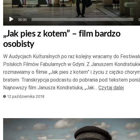
00:00
„Jak pies z kotem” – film bardzo
osobisty
W Audycjach Kulturalnych po raz kolejny wracamy do Festiwal
Polskich Filmów Fabularnych w Gdyni. Z Januszem Kondratiuk
rozmawiamy o filmie „Jak pies z kotem” i życiu z ciężko chory
bratem. Transkrypcja podcastu do pobrania pod tekstem poniż
Najnowszy film Janusza Kondratiuka, „Jak…
Czytaj dalej
12 października 2018
Odtwarzacz
plików
dźwiękowych