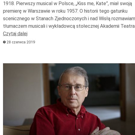
1918. Pierwszy musical w Polsce, „Kiss me, Kate”, miał swoją
premierę w Warszawie w roku 1957. O historii tego gatunku
scenicznego w Stanach Zjednoczonych i nad Wisłą rozmawiam
tłumaczem musicali i wykładowcą stołecznej Akademii Teatral
Czytaj dalej
28 czerwca 2019
Odtwarzacz
plików
dźwiękowych