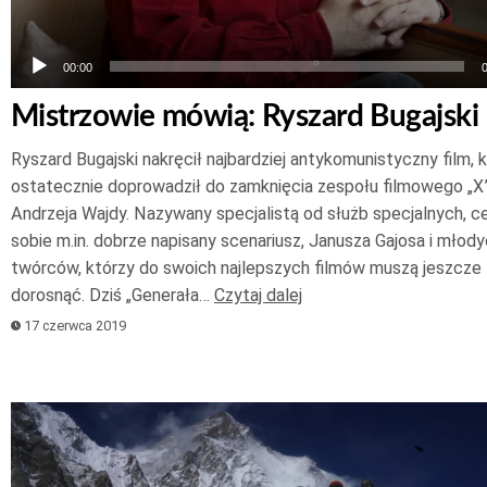
00:00
Mistrzowie mówią: Ryszard Bugajski
Ryszard Bugajski nakręcił najbardziej antykomunistyczny film, 
ostatecznie doprowadził do zamknięcia zespołu filmowego „X
Andrzeja Wajdy. Nazywany specjalistą od służb specjalnych, ce
sobie m.in. dobrze napisany scenariusz, Janusza Gajosa i młod
twórców, którzy do swoich najlepszych filmów muszą jeszcze
dorosnąć. Dziś „Generała…
Czytaj dalej
17 czerwca 2019
Odtwarzacz
plików
dźwiękowych