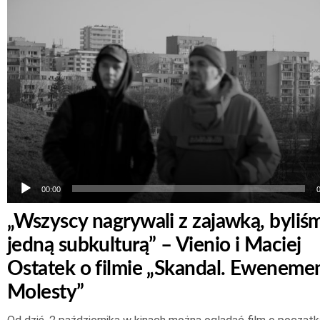
plików
dźwiękowych
00:00
„Wszyscy nagrywali z zajawką, byliś
jedną subkulturą” – Vienio i Maciej
Ostatek o filmie „Skandal. Eweneme
Molesty”