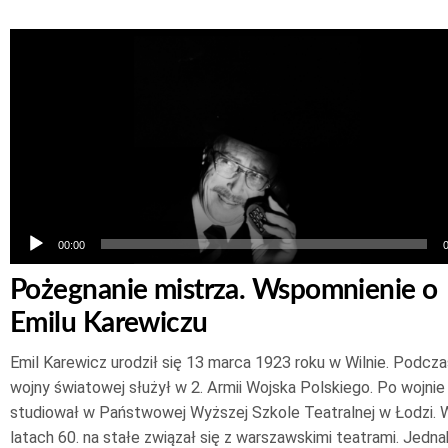
Odtwarzacz
plików
dźwiękowych
00:00
Pożegnanie mistrza. Wspomnienie o
Emilu Karewiczu
Emil Karewicz urodził się 13 marca 1923 roku w Wilnie. Podczas
wojny światowej służył w 2. Armii Wojska Polskiego. Po wojnie
studiował w Państwowej Wyższej Szkole Teatralnej w Łodzi. 
latach 60. na stałe związał się z warszawskimi teatrami. Jedna