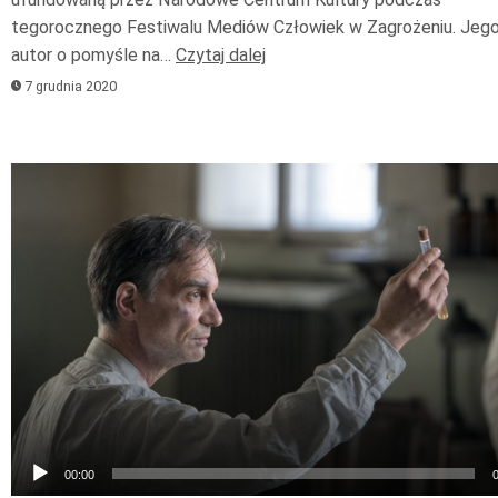
tegorocznego Festiwalu Mediów Człowiek w Zagrożeniu. Jeg
autor o pomyśle na…
Czytaj dalej
7 grudnia 2020
Odtwarzacz
plików
dźwiękowych
00:00