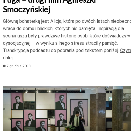
Fuga – drugi film Agnieszki
Smoczyńskiej
Główną bohaterką jest Alicja, która po dwóch latach nieobecn
wraca do domu i bliskich, których nie pamięta. Inspiracją dla
scenariusza były prawdziwe historie osób, które doświadczyły 
dysocjacyjnej – w wyniku silnego stresu straciły pamięć.
Transkrypcja podcastu do pobrania pod tekstem poniżej.
Czyta
dalej
7 grudnia 2018
Odtwarzacz
plików
dźwiękowych