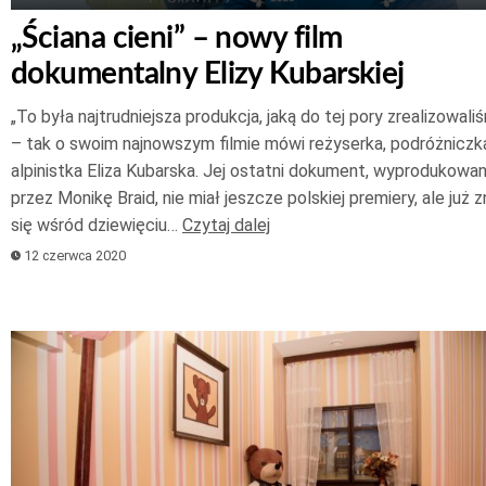
„Ściana cieni” – nowy film
dokumentalny Elizy Kubarskiej
„To była najtrudniejsza produkcja, jaką do tej pory zrealizowali
– tak o swoim najnowszym filmie mówi reżyserka, podróżniczka
alpinistka Eliza Kubarska. Jej ostatni dokument, wyprodukowa
przez Monikę Braid, nie miał jeszcze polskiej premiery, ale już z
się wśród dziewięciu…
Czytaj dalej
12 czerwca 2020
Odtwarzacz
plików
dźwiękowych