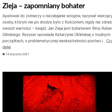
Zieja – zapomniany bohater
Apelował do żołnierzy o niezabijanie wrogów, nazywał wierząc
osoby, którym nie po drodze było z Kościołem, nigdy nie zdradz
swoich wartości – ksiądz Jan Zieja jest bohaterem filmu Robe
Glińskiego. Reżyser opowiada Katarzynie Oklińskiej o trudnych
początkach, o problematycznej nieskazitelności postaci i…
Czy
dalej
14 stycznia 2021
Odtwarzacz
plików
dźwiękowych