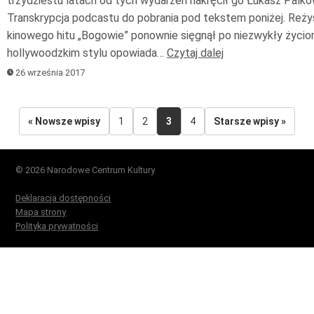
trzydziestu latach od tych wydarzeń nakręcił go Łukasz Palko
Transkrypcja podcastu do pobrania pod tekstem poniżej. Reży
kinowego hitu „Bogowie” ponownie sięgnął po niezwykły życio
hollywoodzkim stylu opowiada…
Czytaj dalej
26 września 2017
« Nowsze wpisy
1
2
3
4
Starsze wpisy »
© 2026 Narodowe Centrum Kultury
Deklaracja dostępności
Mapa strony
Polityka prywatności