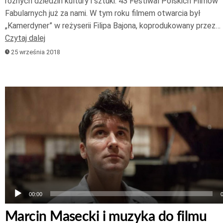
różnych dziedzin kultury i sztuki. 43 Festiwal Polskich Filmów
Fabularnych już za nami. W tym roku filmem otwarcia był
„Kamerdyner” w reżyserii Filipa Bajona, koprodukowany przez…
Czytaj dalej
25 września 2018
Odtwarzacz
plików
dźwiękowych
00:00
Marcin Masecki i muzyka do filmu