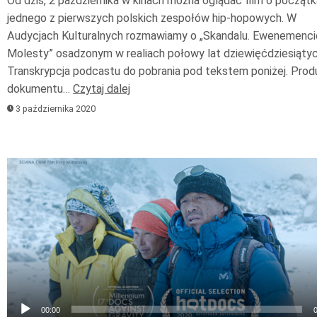
Od dziś, 2 października w kinach można oglądać film o począt
jednego z pierwszych polskich zespołów hip-hopowych. W
Audycjach Kulturalnych rozmawiamy o „Skandalu. Ewenemenci
Molesty” osadzonym w realiach połowy lat dziewięćdziesiątyc
Transkrypcja podcastu do pobrania pod tekstem poniżej. Pro
dokumentu…
Czytaj dalej
3 października 2020
Odtwarzacz
plików
dźwiękowych
00:00