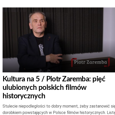
Kultura na 5 / Piotr Zaremba: pięć
ulubionych polskich filmów
historycznych
Stulecie niepodległości to dobry moment, żeby zastanowić si
dorobkiem powstających w Polsce filmów historycznych. List