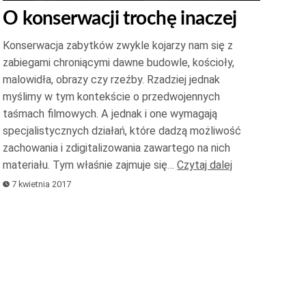
strzałek
O konserwacji trochę inaczej
do
góry
Konserwacja zabytków zwykle kojarzy nam się z
oraz
zabiegami chroniącymi dawne budowle, kościoły,
do
malowidła, obrazy czy rzeźby. Rzadziej jednak
myślimy w tym kontekście o przedwojennych
dołu
taśmach filmowych. A jednak i one wymagają
aby
specjalistycznych działań, które dadzą możliwość
zwiększyć
zachowania i zdigitalizowania zawartego na nich
lub
materiału. Tym właśnie zajmuje się…
Czytaj dalej
zmniejszyć
7 kwietnia 2017
głośność.