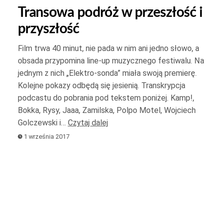
strzałek
Transowa podróż w przeszłość i
do
przyszłość
góry
oraz
Film trwa 40 minut, nie pada w nim ani jedno słowo, a
do
obsada przypomina line-up muzycznego festiwalu. Na
dołu
jednym z nich „Elektro-sonda” miała swoją premierę.
aby
Kolejne pokazy odbędą się jesienią. Transkrypcja
zwiększyć
podcastu do pobrania pod tekstem poniżej. Kamp!,
Bokka, Rysy, Jaaa, Zamilska, Polpo Motel, Wojciech
lub
Golczewski i…
Czytaj dalej
zmniejszyć
1 września 2017
głośność.