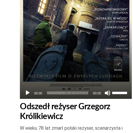
Używaj
00:00
00:00
strzałek
Odszedł reżyser Grzegorz
do
Królikiewicz
góry
oraz
W wieku 78 lat zmarł polski reżyser, scenarzysta i
do