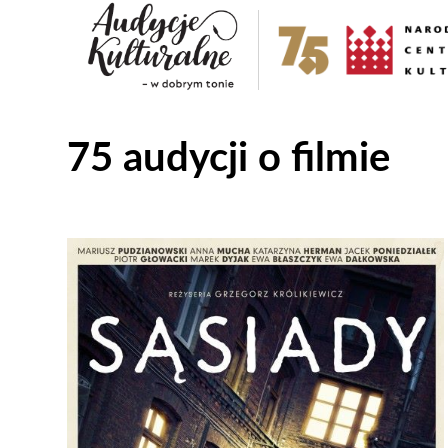
75 audycji o filmie
Odtwarzacz
plików
dźwiękowych