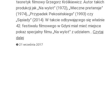
teoretyk filmowy Grzegorz Królikiewicz. Autor takich
dołu
produkcji jak „Na wylot” (1972), „Wieczne pretensje”
aby
(1974), „Przypadek Pekosińskiego” (1993) czy
zwiększ
„Sąsiady” (2014). W takcie odbywającego się właśnie
42. festiwalu filmowego w Gdyni miał mieć miejsce
lub
pokaz specjalny filmu „Na wylot” z udziałem…
Czytaj
zmniejsz
dalej
głośność
21 września 2017