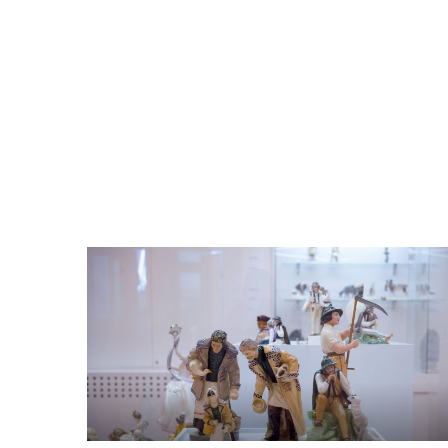
Odtwarzacz
plików
dźwiękowych