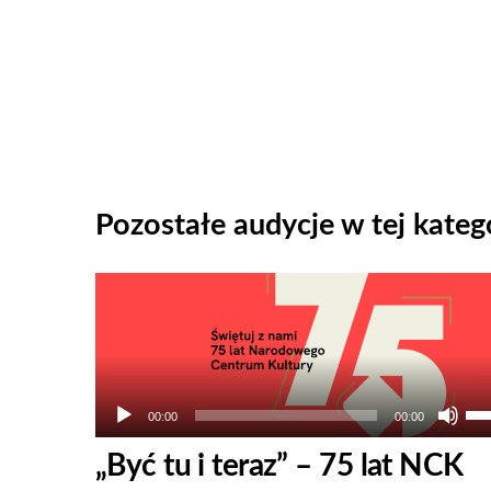
Pozostałe audycje w tej katego
Odtwarzacz
plików
dźwiękowych
Uż
00:00
00:00
str
„Być tu i teraz” – 75 lat NCK
do