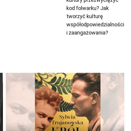
kod folwarku? Jak
tworzyć kulturę
współodpowiedzialności
i zaangażowania?
Odtwarzacz
plików
dźwiękowych