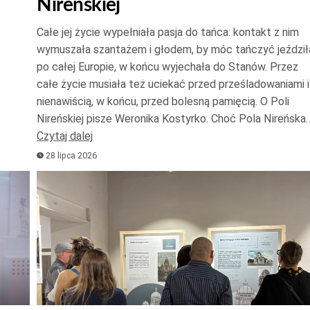
Nireńskiej
góry
oraz
Całe jej życie wypełniała pasja do tańca: kontakt z nim
do
wymuszała szantażem i głodem, by móc tańczyć jeździł
dołu
po całej Europie, w końcu wyjechała do Stanów. Przez
aby
całe życie musiała też uciekać przed prześladowaniami i
zwięks
nienawiścią, w końcu, przed bolesną pamięcią. O Poli
Nireńskiej pisze Weronika Kostyrko. Choć Pola Nireńska
lub
Czytaj dalej
zmniej
28 lipca 2026
głośno
Odtwarzacz
plików
dźwiękowych