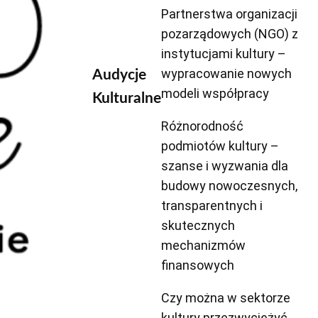
Partnerstwa organizacji
pozarządowych (NGO) z
instytucjami kultury –
wypracowanie nowych
Audycje
modeli współpracy
Kulturalne
Różnorodność
podmiotów kultury –
szanse i wyzwania dla
budowy nowoczesnych,
transparentnych i
skutecznych
mechanizmów
finansowych
Czy można w sektorze
kultury przezwyciężyć