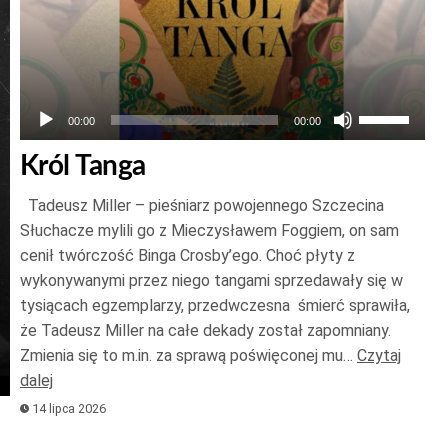
Używaj
00:00
00:00
strzałek
Król Tanga
do
góry
Tadeusz Miller – pieśniarz powojennego Szczecina
oraz
Słuchacze mylili go z Mieczysławem Foggiem, on sam
do
cenił twórczość Binga Crosby’ego. Choć płyty z
wykonywanymi przez niego tangami sprzedawały się w
dołu
tysiącach egzemplarzy, przedwczesna śmierć sprawiła,
aby
że Tadeusz Miller na całe dekady został zapomniany.
zwiększyć
Zmienia się to m.in. za sprawą poświęconej mu…
Czytaj
lub
j
dalej
zmniejszyć
k
14 lipca 2026
głośność.