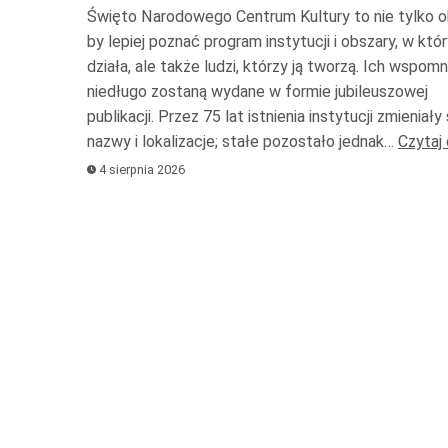
gó
Święto Narodowego Centrum Kultury to nie tylko o
or
by lepiej poznać program instytucji i obszary, w któ
do
działa, ale także ludzi, którzy ją tworzą. Ich wspomn
niedługo zostaną wydane w formie jubileuszowej
do
publikacji. Przez 75 lat istnienia instytucji zmieniały s
ab
nazwy i lokalizacje; stałe pozostało jednak…
Czytaj 
zw
4 sierpnia 2026
lu
zm
gł