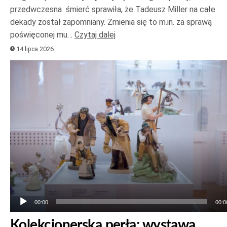
przedwczesna śmierć sprawiła, że Tadeusz Miller na całe
dekady został zapomniany. Zmienia się to m.in. za sprawą
poświęconej mu…
Czytaj dalej
14 lipca 2026
Odtwarzacz
plików
dźwiękowych
00:00
00:0
Kolekcjonerska perła: wystawa