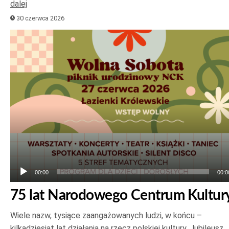
dalej
30 czerwca 2026
Odtwarzacz
plików
dźwiękowych
00:00
00:0
75 lat Narodowego Centrum Kultur
Wiele nazw, tysiące zaangażowanych ludzi, w końcu –
kilkadziesiąt lat działania na rzecz polskiej kultury. Jubileusz