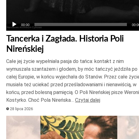
00:00
00:0
Tancerka i Zagłada. Historia Poli
Nireńskiej
Całe jej życie wypełniała pasja do tańca: kontakt z nim
wymuszała szantażem i głodem, by móc tańczyć jeździła po
całej Europie, w końcu wyjechała do Stanów. Przez całe życi
musiała też uciekać przed prześladowaniami i nienawiścią, w
końcu, przed bolesną pamięcią. O Poli Nireńskiej pisze Weron
Kostyrko. Choć Pola Nireńska…
Czytaj dalej
28 lipca 2026
Odtwarzacz
plików
dźwiękowych