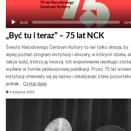
00:00
00:0
„Być tu i teraz” – 75 lat NCK
Święto Narodowego Centrum Kultury to nie tylko okazja, by
lepiej poznać program instytucji i obszary, w których działa, a
także ludzi, którzy ją tworzą. Ich wspomnienia niedługo zost
wydane w formie jubileuszowej publikacji. Przez 75 lat istnien
instytucji zmieniały się jej nazwy i lokalizacje; stałe pozostało
jednak…
Czytaj dalej
4 sierpnia 2026
Odtwarzacz
plików
dźwiękowych