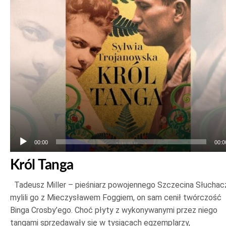
00:00
00:0
Król Tanga
Tadeusz Miller – pieśniarz powojennego Szczecina Słuchac
mylili go z Mieczysławem Foggiem, on sam cenił twórczość
Binga Crosby’ego. Choć płyty z wykonywanymi przez niego
tangami sprzedawały się w tysiącach egzemplarzy,