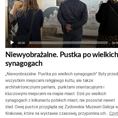
00:00
00:0
Niewyobrażalne. Pustka po wielkic
synagogach
„Niewyobrażalne. Pustka po wielkich synagogach” Były prze
wszystkim miejscami religijnego kultu, ale także:
architektonicznymi perłami, punktami orientacyjnymi i
kluczowymi miejscami na mapie miast. Dziś po wielkich
synagogach z kilkunastu polskich miast, nie pozostał nawet
ślad. Owej pustce przygląda się Żydowskie Muzeum Galicja 
Krakowie, które na wystawie czasowej, przypomina ich…
Czyt