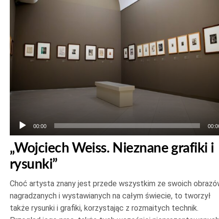
dźwiękowych
00:00
00:0
„Wojciech Weiss. Nieznane grafiki i
rysunki”
Choć artysta znany jest przede wszystkim ze swoich obrazó
nagradzanych i wystawianych na całym świecie, to tworzył
także rysunki i grafiki, korzystając z rozmaitych technik.