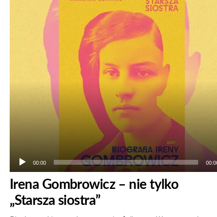
plików
dźwiękowych
00:00
00:0
Irena Gombrowicz – nie tylko
„Starsza siostra”