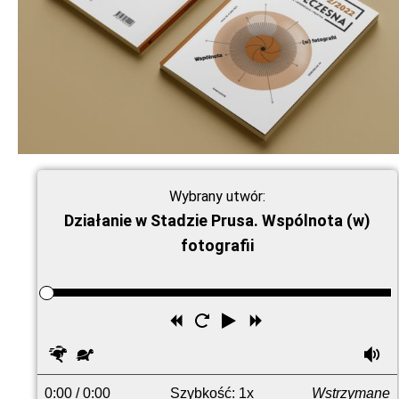
Wybrany utwór:
Działanie w Stadzie Prusa. Wspólnota (w)
fotografii
Przewiń
Uruchom
Odtwórz
Przewiń
wstecz
ponownie
do
Szybciej
Wolniej
G
przodu
0:00
/ 0:00
Szybkość: 1x
Wstrzymane