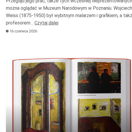
Przegląd jego prac, także tych wcześniej nieprezentowanych
można oglądać w Muzeum Narodowym w Poznaniu. Wojciec
Weiss (1875-1950) był wybitnym malarzem i grafikiem, a tak
profesorem…
Czytaj dalej
16 czerwca 2026
Odtwarzacz
plików
dźwiękowych