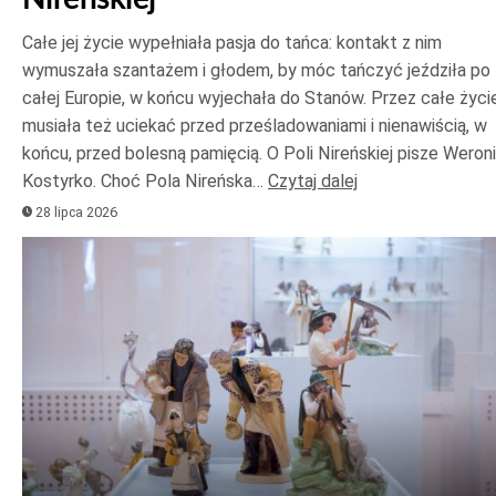
Całe jej życie wypełniała pasja do tańca: kontakt z nim
wymuszała szantażem i głodem, by móc tańczyć jeździła po
całej Europie, w końcu wyjechała do Stanów. Przez całe życi
musiała też uciekać przed prześladowaniami i nienawiścią, w
końcu, przed bolesną pamięcią. O Poli Nireńskiej pisze Weron
Kostyrko. Choć Pola Nireńska…
Czytaj dalej
28 lipca 2026
Odtwarzacz
plików
dźwiękowych