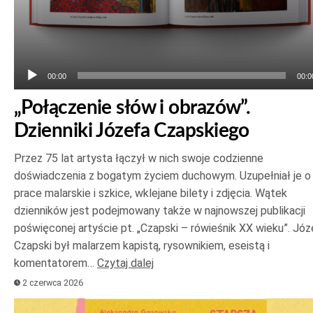
00:00
00:0
„Połączenie słów i obrazów”.
Dzienniki Józefa Czapskiego
Przez 75 lat artysta łączył w nich swoje codzienne
doświadczenia z bogatym życiem duchowym. Uzupełniał je o
prace malarskie i szkice, wklejane bilety i zdjęcia. Wątek
dzienników jest podejmowany także w najnowszej publikacji
poświęconej artyście pt. „Czapski – rówieśnik XX wieku”. Józ
Czapski był malarzem kapistą, rysownikiem, eseistą i
komentatorem…
Czytaj dalej
2 czerwca 2026
Odtwarzacz