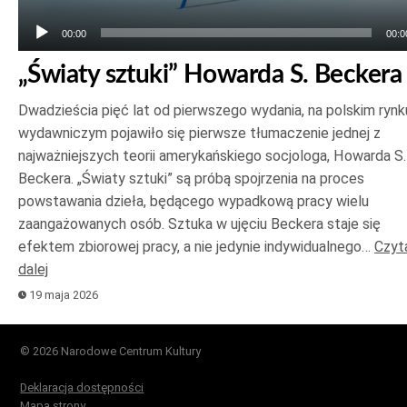
00:00
00:0
„Światy sztuki” Howarda S. Beckera
Dwadzieścia pięć lat od pierwszego wydania, na polskim rynk
wydawniczym pojawiło się pierwsze tłumaczenie jednej z
najważniejszych teorii amerykańskiego socjologa, Howarda S.
Beckera. „Światy sztuki” są próbą spojrzenia na proces
powstawania dzieła, będącego wypadkową pracy wielu
zaangażowanych osób. Sztuka w ujęciu Beckera staje się
efektem zbiorowej pracy, a nie jedynie indywidualnego…
Czyt
dalej
19 maja 2026
© 2026 Narodowe Centrum Kultury
Deklaracja dostępności
Mapa strony