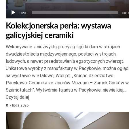
00:00
00:0
Kolekcjonerska perła: wystawa
galicyjskiej ceramiki
Wykonywane z niezwykłą precyzją figurki dam w strojach
dwudziestolecia międzywojennego, postaci w strojach
ludowych, a nawet przedstawienia egzotycznych zwierząt.
Unikatowe wyroby z manufaktury w Pacykowie, można ogląd
na wystawie w Stalowej Woli pt. „Kruche dziedzictwo
Pacykowa. Ceramika ze zbiorów Muzeum – Zamek Górków w
Szamotułach”. Wytwórnia fajansu w Pacykowie, niewielkiej…
Czytaj dalej
7 lipca 2026
Odtwarzacz
plików