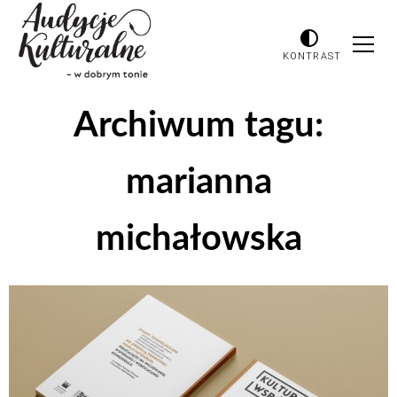
KONTRAST
Archiwum tagu:
marianna
michałowska
Odtwarzacz
plików
dźwiękowych