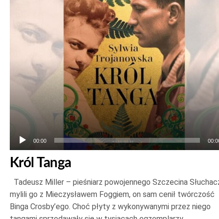
00:00
00:0
Król Tanga
Tadeusz Miller – pieśniarz powojennego Szczecina Słuchac
mylili go z Mieczysławem Foggiem, on sam cenił twórczość
Binga Crosby’ego. Choć płyty z wykonywanymi przez niego
tangami sprzedawały się w tysiącach egzemplarzy,