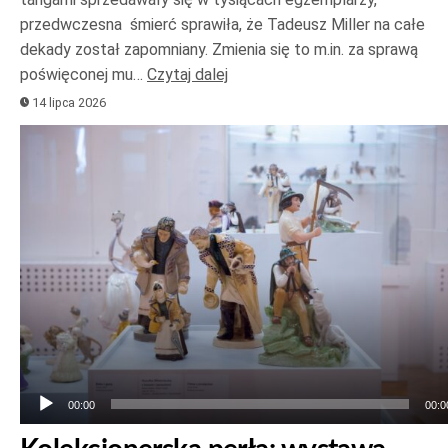
przedwczesna śmierć sprawiła, że Tadeusz Miller na całe
dekady został zapomniany. Zmienia się to m.in. za sprawą
poświęconej mu…
Czytaj dalej
14 lipca 2026
Odtwarzacz
plików
dźwiękowych
00:00
00:0