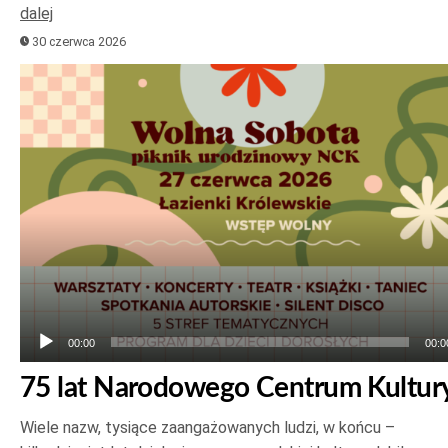
dalej
30 czerwca 2026
Odtwarzacz
plików
dźwiękowych
00:00
00:0
75 lat Narodowego Centrum Kultur
Wiele nazw, tysiące zaangażowanych ludzi, w końcu –