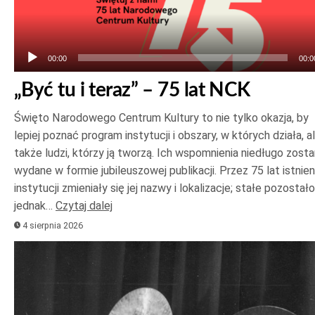
dźwiękowych
00:00
00:0
„Być tu i teraz” – 75 lat NCK
Święto Narodowego Centrum Kultury to nie tylko okazja, by
lepiej poznać program instytucji i obszary, w których działa, a
także ludzi, którzy ją tworzą. Ich wspomnienia niedługo zost
wydane w formie jubileuszowej publikacji. Przez 75 lat istnien
instytucji zmieniały się jej nazwy i lokalizacje; stałe pozostało
jednak…
Czytaj dalej
4 sierpnia 2026
Odtwarzacz
plików
dźwiękowych