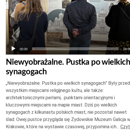
00:00
00:0
Niewyobrażalne. Pustka po wielkic
synagogach
„Niewyobrażalne. Pustka po wielkich synagogach” Były prze
wszystkim miejscami religijnego kultu, ale także:
architektonicznymi perłami, punktami orientacyjnymi i
kluczowymi miejscami na mapie miast. Dziś po wielkich
synagogach z kilkunastu polskich miast, nie pozostał nawet
ślad. Owej pustce przygląda się Żydowskie Muzeum Galicja 
Krakowie, które na wystawie czasowej, przypomina ich…
Czyt