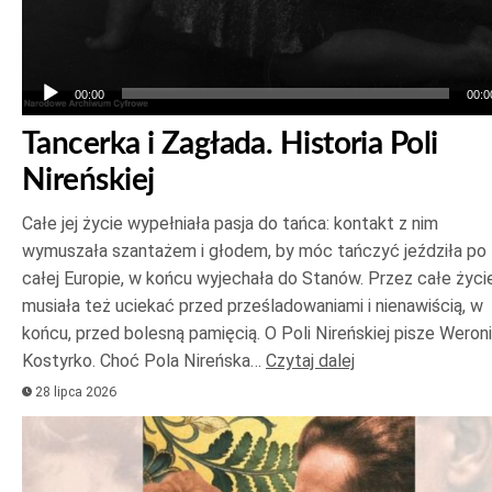
00:00
00:0
Tancerka i Zagłada. Historia Poli
Nireńskiej
Całe jej życie wypełniała pasja do tańca: kontakt z nim
wymuszała szantażem i głodem, by móc tańczyć jeździła po
całej Europie, w końcu wyjechała do Stanów. Przez całe życi
musiała też uciekać przed prześladowaniami i nienawiścią, w
końcu, przed bolesną pamięcią. O Poli Nireńskiej pisze Weron
Kostyrko. Choć Pola Nireńska…
Czytaj dalej
28 lipca 2026
Odtwarzacz
plików
dźwiękowych