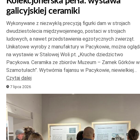
Kolekcjonerska perła: wystawa
galicyjskiej ceramiki
Wykonywane z niezwykłą precyzją figurki dam w strojach
dwudziestolecia międzywojennego, postaci w strojach
ludowych, a nawet przedstawienia egzotycznych zwierząt.
Unikatowe wyroby z manufaktury w Pacykowie, można ogląd
na wystawie w Stalowej Woli pt. „Kruche dziedzictwo
Pacykowa. Ceramika ze zbiorów Muzeum – Zamek Górków w
Szamotułach”. Wytwórnia fajansu w Pacykowie, niewielkiej…
Czytaj dalej
7 lipca 2026
Odtwarzacz
plików
dźwiękowych