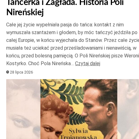
Tancerka i Zagłada. Historia Poli
Nireńskiej
Całe jej życie wypełniała pasja do tańca: kontakt z nim
wymuszała szantażem i głodem, by móc tańczyć jeździła po
całej Europie, w końcu wyjechała do Stanów. Przez całe życi
musiała też uciekać przed prześladowaniami i nienawiścią, w
końcu, przed bolesną pamięcią. O Poli Nireńskiej pisze Weron
Kostyrko. Choć Pola Nireńska…
Czytaj dalej
28 lipca 2026
Odtwarzacz
plików
dźwiękowych