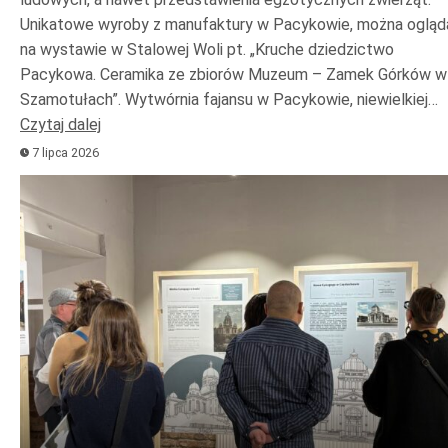
Unikatowe wyroby z manufaktury w Pacykowie, można ogląd
na wystawie w Stalowej Woli pt. „Kruche dziedzictwo
Pacykowa. Ceramika ze zbiorów Muzeum – Zamek Górków w
Szamotułach”. Wytwórnia fajansu w Pacykowie, niewielkiej…
Czytaj dalej
7 lipca 2026
Odtwarzacz
plików
dźwiękowych