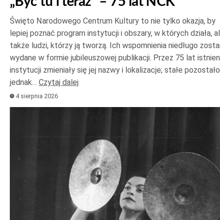
„Być tu i teraz” – 75 lat NCK
Święto Narodowego Centrum Kultury to nie tylko okazja, by
lepiej poznać program instytucji i obszary, w których działa, a
także ludzi, którzy ją tworzą. Ich wspomnienia niedługo zost
wydane w formie jubileuszowej publikacji. Przez 75 lat istnien
instytucji zmieniały się jej nazwy i lokalizacje; stałe pozostało
jednak…
Czytaj dalej
4 sierpnia 2026
Odtwarzacz
plików
dźwiękowych