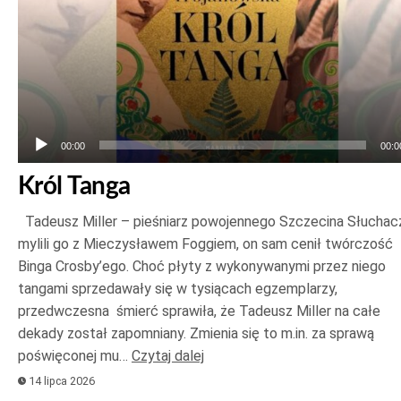
00:00
00:0
Król Tanga
Tadeusz Miller – pieśniarz powojennego Szczecina Słuchac
mylili go z Mieczysławem Foggiem, on sam cenił twórczość
Binga Crosby’ego. Choć płyty z wykonywanymi przez niego
tangami sprzedawały się w tysiącach egzemplarzy,
przedwczesna śmierć sprawiła, że Tadeusz Miller na całe
dekady został zapomniany. Zmienia się to m.in. za sprawą
poświęconej mu…
Czytaj dalej
14 lipca 2026