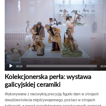
Odtwarzacz
plików
dźwiękowych
00:00
00:0
Kolekcjonerska perła: wystawa
galicyjskiej ceramiki
Wykonywane z niezwykłą precyzją figurki dam w strojach
dwudziestolecia międzywojennego, postaci w strojach
ludowych, a nawet przedstawienia egzotycznych zwierząt.