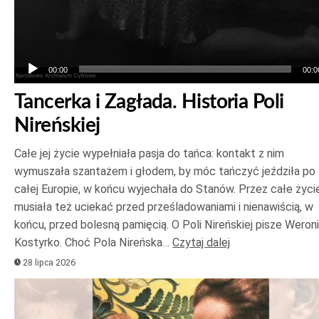
00:00
00:0
Tancerka i Zagłada. Historia Poli
Nireńskiej
Całe jej życie wypełniała pasja do tańca: kontakt z nim
wymuszała szantażem i głodem, by móc tańczyć jeździła po
całej Europie, w końcu wyjechała do Stanów. Przez całe życi
musiała też uciekać przed prześladowaniami i nienawiścią, w
końcu, przed bolesną pamięcią. O Poli Nireńskiej pisze Weron
Kostyrko. Choć Pola Nireńska…
Czytaj dalej
28 lipca 2026
Odtwarzacz
plików