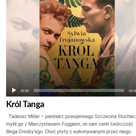
dźwiękowych
00:00
00:0
Król Tanga
Tadeusz Miller – pieśniarz powojennego Szczecina Słuchac
mylili go z Mieczysławem Foggiem, on sam cenił twórczość
Binga Crosby’ego. Choć płyty z wykonywanymi przez niego