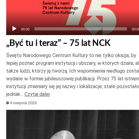
dźwiękowych
00:00
00:0
„Być tu i teraz” – 75 lat NCK
Święto Narodowego Centrum Kultury to nie tylko okazja, by
lepiej poznać program instytucji i obszary, w których działa, a
także ludzi, którzy ją tworzą. Ich wspomnienia niedługo zost
wydane w formie jubileuszowej publikacji. Przez 75 lat istnien
instytucji zmieniały się jej nazwy i lokalizacje; stałe pozostało
jednak…
Czytaj dalej
4 sierpnia 2026
Odtwarzacz
plików
dźwiękowych