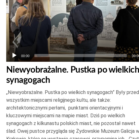
00:00
00:0
Niewyobrażalne. Pustka po wielkic
synagogach
„Niewyobrażalne. Pustka po wielkich synagogach” Były prze
wszystkim miejscami religijnego kultu, ale także:
architektonicznymi perłami, punktami orientacyjnymi i
kluczowymi miejscami na mapie miast. Dziś po wielkich
synagogach z kilkunastu polskich miast, nie pozostał nawet
ślad. Owej pustce przygląda się Żydowskie Muzeum Galicja 
Krakowie, które na wystawie czasowej, przypomina ich…
Czyt