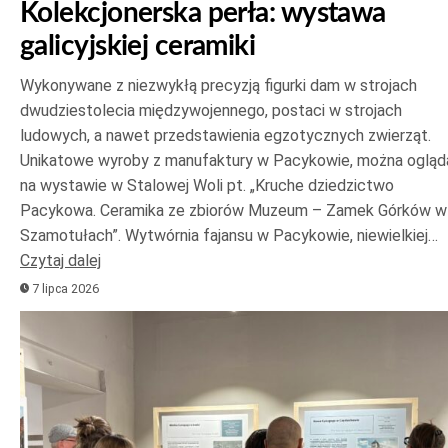
Kolekcjonerska perła: wystawa
galicyjskiej ceramiki
Wykonywane z niezwykłą precyzją figurki dam w strojach
dwudziestolecia międzywojennego, postaci w strojach
ludowych, a nawet przedstawienia egzotycznych zwierząt.
Unikatowe wyroby z manufaktury w Pacykowie, można ogląd
na wystawie w Stalowej Woli pt. „Kruche dziedzictwo
Pacykowa. Ceramika ze zbiorów Muzeum – Zamek Górków w
Szamotułach”. Wytwórnia fajansu w Pacykowie, niewielkiej…
Czytaj dalej
7 lipca 2026
Odtwarzacz
plików
dźwiękowych