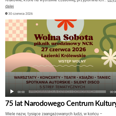
dalej
30 czerwca 2026
Odtwarzacz
plików
dźwiękowych
00:00
00:0
75 lat Narodowego Centrum Kultur
Wiele nazw, tysiące zaangażowanych ludzi, w końcu –