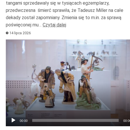
tangami sprzedawały się w tysiącach egzemplarzy,
przedwczesna śmierć sprawiła, że Tadeusz Miller na całe
dekady został zapomniany. Zmienia się to m.in. za sprawą
poświęconej mu…
Czytaj dalej
14 lipca 2026
Odtwarzacz
plików
dźwiękowych
00:00
00:0