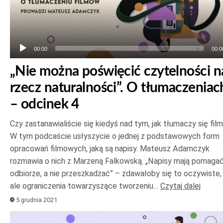
00:00
00:0
„Nie można poświęcić czytelności n
rzecz naturalności”. O tłumaczeniac
– odcinek 4
Czy zastanawialiście się kiedyś nad tym, jak tłumaczy się fil
W tym podcaście usłyszycie o jednej z podstawowych form
opracowań filmowych, jaką są napisy. Mateusz Adamczyk
rozmawia o nich z Marzeną Falkowską. „Napisy mają pomaga
odbiorze, a nie przeszkadzać” – zdawałoby się to oczywiste,
ale ograniczenia towarzyszące tworzeniu…
Czytaj dalej
5 grudnia 2021
Odtwarzacz