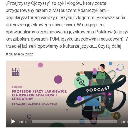
„Przejrzysty Ojczysty” to cykl vlogów, który został
przygotowany razem z Mateuszem Adamczykiem –
popularyzatorem wiedzy o języku i vlogerem. Pierwsza seria
dotyczyła językowego savoir-vivru. W drugiej serii
opowiadaliśmy o zróżnicowaniu językowemu Polaków (o języ
kaszubskim, gwarach, PJM, języku urzędowym i naukowym). 
trzeciej już serii opowiemy o kulturze języka,…
Czytaj dalej
20 marca 2022
Odtwarzacz
plików
dźwiękowych
00:00
00:0