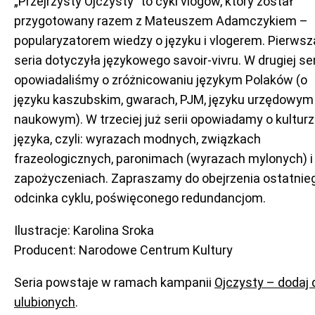
„Przejrzysty Ojczysty” to cykl vlogów, który został
przygotowany razem z Mateuszem Adamczykiem –
popularyzatorem wiedzy o języku i vlogerem. Pierwsz
seria dotyczyła językowego savoir-vivru. W drugiej ser
opowiadaliśmy o zróżnicowaniu językym Polaków (o
języku kaszubskim, gwarach, PJM, języku urzędowym 
naukowym). W trzeciej już serii opowiadamy o kultur
języka, czyli: wyrazach modnych, związkach
frazeologicznych, paronimach (wyrazach mylonych) i
zapożyczeniach. Zapraszamy do obejrzenia ostatnie
odcinka cyklu, poświęconego redundancjom.
Ilustracje: Karolina Sroka
Producent: Narodowe Centrum Kultury
Seria powstaje w ramach kampanii
Ojczysty – dodaj 
ulubionych
.