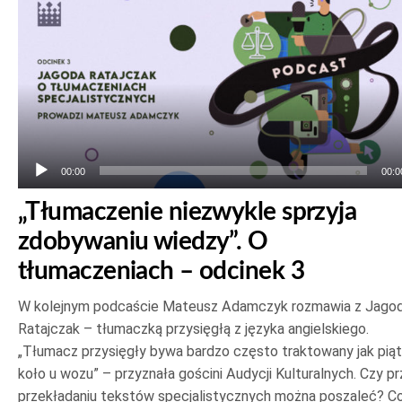
plików
dźwiękowych
00:00
00:0
„Tłumaczenie niezwykle sprzyja
zdobywaniu wiedzy”. O
tłumaczeniach – odcinek 3
W kolejnym podcaście Mateusz Adamczyk rozmawia z Jago
Ratajczak – tłumaczką przysięgłą z języka angielskiego.
„Tłumacz przysięgły bywa bardzo często traktowany jak pią
koło u wozu” – przyznała gościni Audycji Kulturalnych. Czy pr
przekładaniu tekstów specjalistycznych można poszaleć? Co