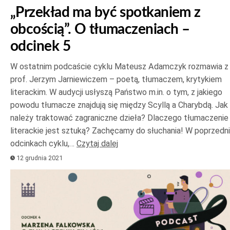
„Przekład ma być spotkaniem z
obcością”. O tłumaczeniach –
odcinek 5
W ostatnim podcaście cyklu Mateusz Adamczyk rozmawia z
prof. Jerzym Jarniewiczem – poetą, tłumaczem, krytykiem
literackim. W audycji usłyszą Państwo m.in. o tym, z jakiego
powodu tłumacze znajdują się między Scyllą a Charybdą. Jak
należy traktować zagraniczne dzieła? Dlaczego tłumaczenie
literackie jest sztuką? Zachęcamy do słuchania! W poprzedn
odcinkach cyklu,…
Czytaj dalej
12 grudnia 2021
Odtwarzacz
plików
dźwiękowych