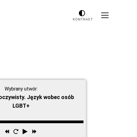
KONTRAST
Wybrany utwór:
eoczywisty. Język wobec osób
LGBT+
Przewiń
Uruchom
Odtwórz
Przewiń