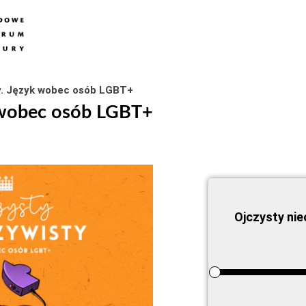
y. Język wobec osób LGBT+
k wobec osób LGBT+
Ojczysty ni