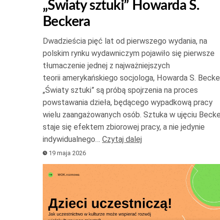
„Światy sztuki” Howarda S.
do
Beckera
góry
oraz
Dwadzieścia pięć lat od pierwszego wydania, na
do
polskim rynku wydawniczym pojawiło się pierwsze
dołu
tłumaczenie jednej z najważniejszych
aby
teorii amerykańskiego socjologa, Howarda S. Becke
zwię
„Światy sztuki” są próbą spojrzenia na proces
powstawania dzieła, będącego wypadkową pracy
lub
wielu zaangażowanych osób. Sztuka w ujęciu Becke
zmnie
staje się efektem zbiorowej pracy, a nie jedynie
głośn
indywidualnego…
Czytaj dalej
19 maja 2026
Odtwarzacz
plików
dźwiękowych