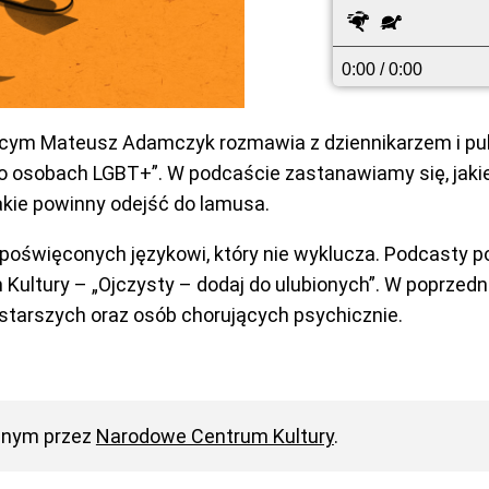
Szybciej
Wolniej
0:00
/ 0:00
ącym Mateusz Adamczyk rozmawia z dziennikarzem i pu
o osobach LGBT+”. W podcaście zastanawiamy się, jakie
akie powinny odejść do lamusa.
ji poświęconych językowi, który nie wyklucza. Podcast
ltury – „Ojczysty – dodaj do ulubionych”. W poprzedn
tarszych oraz osób chorujących psychicznie.
anym przez
Narodowe Centrum Kultury
.