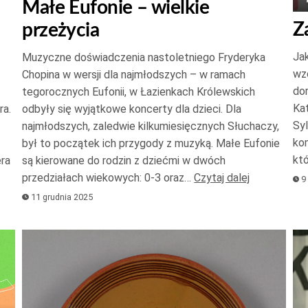
Małe Eufonie – wielkie
do
Z
przeżycia
góry
oraz
Jak
Muzyczne doświadczenia nastoletniego Fryderyka
do
wzo
Chopina w wersji dla najmłodszych – w ramach
dołu
do
tegorocznych Eufonii, w Łazienkach Królewskich
aby
Kat
ra.
odbyły się wyjątkowe koncerty dla dzieci. Dla
kszyć
zwiększyć
Syl
najmłodszych, zaledwie kilkumiesięcznych Słuchaczy,
kom
był to początek ich przygody z muzyką. Małe Eufonie
lub
kt
ra
są kierowane do rodzin z dziećmi w dwóch
jszyć
zmniejszyć
przedziałach wiekowych: 0-3 oraz…
Czytaj dalej
9 
ość.
głośność.
11 grudnia 2025
Odtwarzacz
Od
plików
pl
dźwiękowych
dź