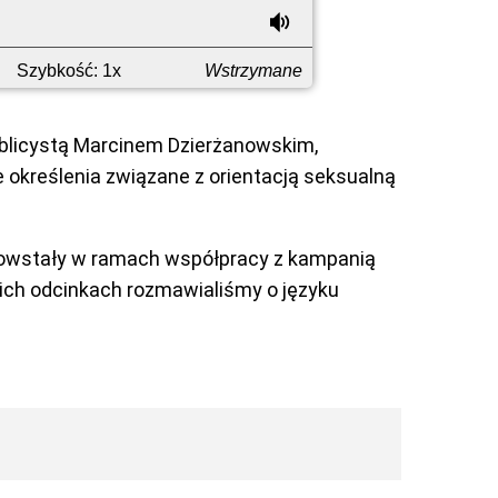
wstecz
ponownie
do
Głośność
przodu
Szybkość: 1x
Wstrzymane
blicystą Marcinem Dzierżanowskim,
 określenia związane z orientacją seksualną
y powstały w ramach współpracy z kampanią
ich odcinkach rozmawialiśmy o języku