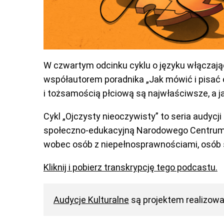
W czwartym odcinku cyklu o języku włączaj
współautorem poradnika „Jak mówić i pisać 
i tożsamością płciową są najwłaściwsze, a j
Cykl „Ojczysty nieoczywisty” to seria audyc
społeczno-edukacyjną Narodowego Centrum Ku
wobec osób z niepełnosprawnościami, osób s
Kliknij i pobierz transkrypcję tego podcastu.
Audycje Kulturalne
są projektem realizow