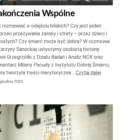
strzałek
akończenia Wspólne
do
góry
 rozmawiać o odejściu bliskich? Czy jest jeden
oraz
rzec przeżywania żałoby i straty – przez dzieci i
do
rosłych? Czy śmierć może być dobra? W rozmowie
arzyny Sanockiej usłyszymy osobistą historię
dołu
wii Grzegrzółki z Działu Badań i Analiz NCK oraz
aby
entarz Mileny Pacudy z Instytutu Dobrej Śmierci,
zwiększyć
óra tworzyła treści merytoryczne…
Czytaj dalej
lub
grudnia 2025
zmniejszyć
głośność.
twarzacz
ików
więkowych