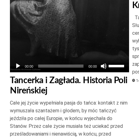
kszyć
K
Ta
jszyć
Sł
ość.
cen
wy
ty
spr
Używaj
zap
00:00
00:00
po
strzałek
Tancerka i Zagłada. Historia Poli
14
do
Nireńskiej
góry
oraz
Całe jej życie wypełniała pasja do tańca: kontakt z nim
do
wymuszała szantażem i głodem, by móc tańczyć
dołu
jeździła po całej Europie, w końcu wyjechała do
aby
Stanów. Przez całe życie musiała też uciekać przed
zwiększyć
prześladowaniami i nienawiścią, w końcu, przed