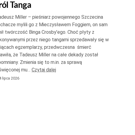
ról Tanga
do
góry
deusz Miller – pieśniarz powojennego Szczecina
oraz
uchacze mylili go z Mieczysławem Foggiem, on sam
do
ił twórczość Binga Crosby’ego. Choć płyty z
konywanymi przez niego tangami sprzedawały się w
dołu
siącach egzemplarzy, przedwczesna śmierć
aby
awiła, że Tadeusz Miller na całe dekady został
zwiększyć
omniany. Zmienia się to m.in. za sprawą
lub
święconej mu…
Czytaj dalej
zmniejszyć
 lipca 2026
głośność.