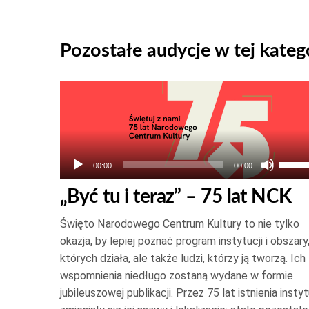
Pozostałe audycje w tej katego
Odtwarzacz
plików
dźwiękowych
Używ
00:00
00:00
strza
„Być tu i teraz” – 75 lat NCK
do
góry
Święto Narodowego Centrum Kultury to nie tylko
oraz
okazja, by lepiej poznać program instytucji i obszary
do
których działa, ale także ludzi, którzy ją tworzą. Ich
wspomnienia niedługo zostaną wydane w formie
dołu
jubileuszowej publikacji. Przez 75 lat istnienia instyt
aby