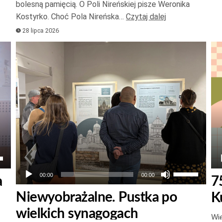
bolesną pamięcią. O Poli Nireńskiej pisze Weronika
lub
Kostyrko. Choć Pola Nireńska…
Czytaj dalej
zmniejszyć
28 lipca 2026
głośność.
Odtwarzacz
Od
plików
pl
dźwiękowych
dź
aj
łek
Używaj
00:00
00:00
a
7
strzałek
Niewyobrażalne. Pustka po
K
do
wielkich synagogach
góry
Wie