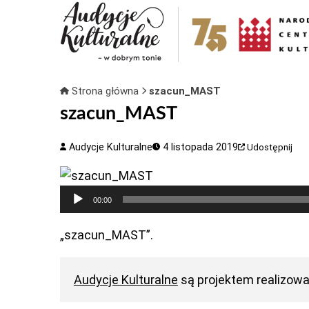
Strona główna
szacun_MAST
szacun_MAST
Audycje Kulturalne
4 listopada 2019
Udostępnij
Odtwarzacz
00:00
plików
dźwiękowych
„szacun_MAST”.
Audycje Kulturalne
są projektem realizow