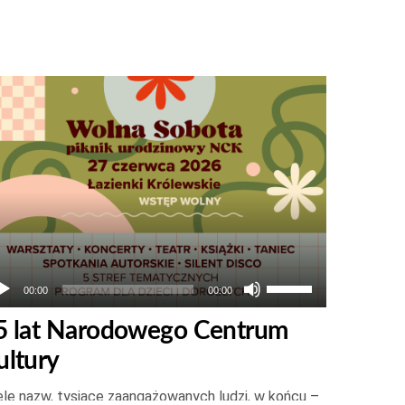
twarzacz
ików
więkowych
Używaj
00:00
00:00
strzałek
5 lat Narodowego Centrum
do
ultury
góry
oraz
le nazw, tysiące zaangażowanych ludzi, w końcu –