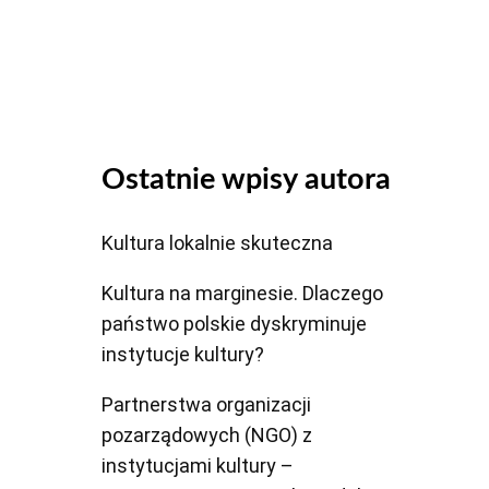
dołu
aby
zwiększyć
lub
zmniejszyć
głośność.
Ostatnie wpisy autora
Kultura lokalnie skuteczna
Kultura na marginesie. Dlaczego
państwo polskie dyskryminuje
instytucje kultury?
Partnerstwa organizacji
pozarządowych (NGO) z
instytucjami kultury –