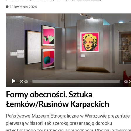
28 kwietnia 2026
Odtwarzacz
plików
dźwiękowych
00:00
00:0
Formy obecności. Sztuka
Łemków/Rusinów Karpackich
Państwowe Muzeum Etnograficzne w Warszawie prezentuje
pierwszą w historii tak szeroką prezentację dorobku
artystycznego tej karpackiej społeczności. Obejmuje twórc