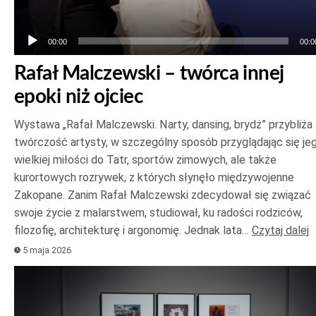
00:00
00:0
Rafał Malczewski – twórca innej
epoki niż ojciec
Wystawa „Rafał Malczewski. Narty, dansing, brydż” przybliża
twórczość artysty, w szczególny sposób przyglądając się je
wielkiej miłości do Tatr, sportów zimowych, ale także
kurortowych rozrywek, z których słynęło międzywojenne
Zakopane. Zanim Rafał Malczewski zdecydował się związać
swoje życie z malarstwem, studiował, ku radości rodziców,
filozofię, architekturę i argonomię. Jednak lata…
Czytaj dalej
5 maja 2026
Odtwarzacz
plików
dźwiękowych