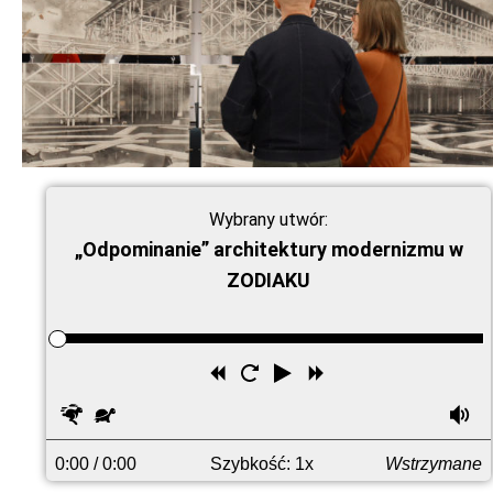
Wybrany utwór:
„Odpominanie” architektury modernizmu w
ZODIAKU
Przewiń
Uruchom
Odtwórz
Przewiń
wstecz
ponownie
do
Szybciej
Wolniej
G
przodu
0:00
/ 0:00
Szybkość: 1x
Wstrzymane