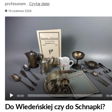
profesorem…
Czytaj dalej
16 czerwca 2026
Odtwarzacz
plików
dźwiękowych
00:00
00:0
Do Wiedeńskiej czy do Schnapki?