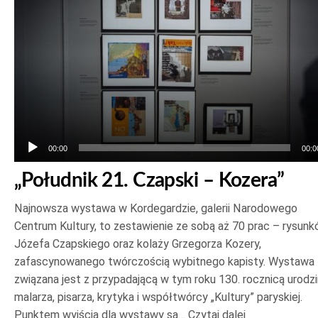
00:00
00:0
„Południk 21. Czapski – Kozera”
Najnowsza wystawa w Kordegardzie, galerii Narodowego
Centrum Kultury, to zestawienie ze sobą aż 70 prac – rysun
Józefa Czapskiego oraz kolaży Grzegorza Kozery,
zafascynowanego twórczością wybitnego kapisty. Wystawa
związana jest z przypadającą w tym roku 130. rocznicą urodzi
malarza, pisarza, krytyka i współtwórcy „Kultury” paryskiej.
Punktem wyjścia dla wystawy są…
Czytaj dalej