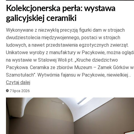
Kolekcjonerska perła: wystawa
galicyjskiej ceramiki
Wykonywane z niezwykłą precyzją figurki dam w strojach
dwudziestolecia międzywojennego, postaci w strojach
ludowych, a nawet przedstawienia egzotycznych zwierząt.
Unikatowe wyroby z manufaktury w Pacykowie, można ogląd
na wystawie w Stalowej Woli pt. „Kruche dziedzictwo
Pacykowa. Ceramika ze zbiorów Muzeum – Zamek Górków w
Szamotułach”. Wytwórnia fajansu w Pacykowie, niewielkiej…
Czytaj dalej
7 lipca 2026
Odtwarzacz
plików
dźwiękowych