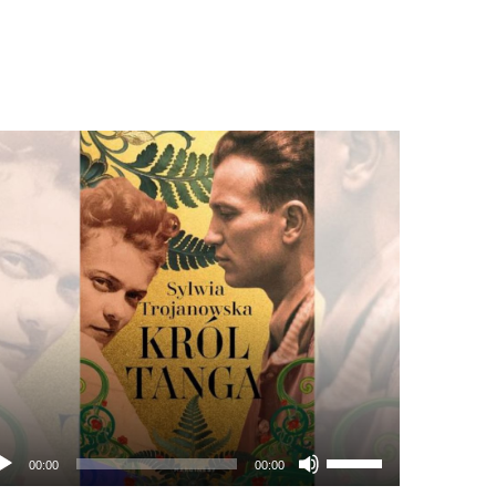
twarzacz
ików
więkowych
Używaj
00:00
00:00
strzałek