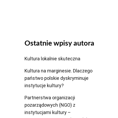
dołu
aby
zwiększyć
lub
zmniejszyć
głośność.
Ostatnie wpisy autora
Kultura lokalnie skuteczna
Kultura na marginesie. Dlaczego
państwo polskie dyskryminuje
instytucje kultury?
Partnerstwa organizacji
pozarządowych (NGO) z
instytucjami kultury –