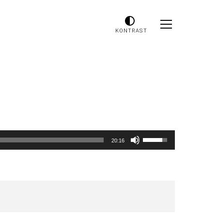
KONTRAST
Używaj
20:16
strzałek
do
góry
oraz
do