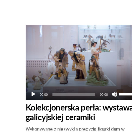
Odtwarzacz
plików
dźwiękowych
Używ
00:00
00:00
strza
Kolekcjonerska perła: wystaw
do
galicyjskiej ceramiki
góry
oraz
Wykonywane z niezwykłą precyzją figurki dam w