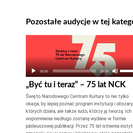
Pozostałe audycje w tej katego
Odtwarzacz
plików
dźwiękowych
Używ
00:00
00:00
strza
„Być tu i teraz” – 75 lat NCK
do
góry
Święto Narodowego Centrum Kultury to nie tylko
oraz
okazja, by lepiej poznać program instytucji i obszary
do
których działa, ale także ludzi, którzy ją tworzą. Ich
wspomnienia niedługo zostaną wydane w formie
dołu
jubileuszowej publikacji. Przez 75 lat istnienia instyt
aby