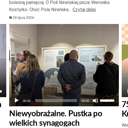
bolesną pamięcią. O Poli Nireńskiej pisze Weronika
lub
Kostyrko. Choć Pola Nireńska…
Czytaj dalej
zmniejszyć
28 lipca 2026
głośność.
Odtwarzacz
Od
plików
pl
dźwiękowych
dź
aj
łek
Używaj
00:00
00:00
a
7
strzałek
Niewyobrażalne. Pustka po
K
do
wielkich synagogach
góry
Wie