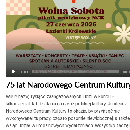
plików
dźwiękowych
00:00
00:0
75 lat Narodowego Centrum Kultur
Wiele nazw, tysiące zaangażowanych ludzi, w końcu –
kilkadziesiąt lat działania na rzecz polskiej kultury. Jubileusz
Narodowego Centrum Kultury to okazja, by przyjrzeć się
wykonywanej tu pracy, często pozornie niewidocznej, a także
wziąć udział w urodzinowych wydarzeniach. Wszystko zaczę