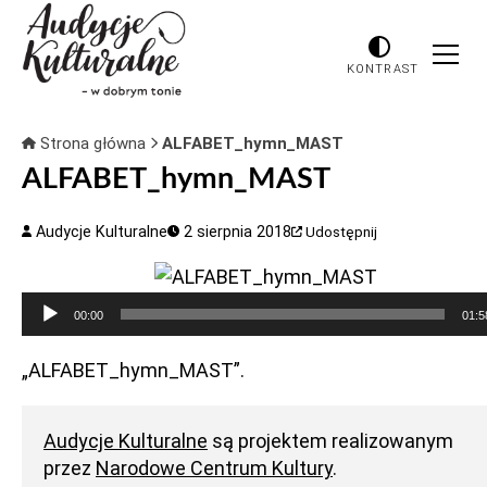
KONTRAST
Strona główna
ALFABET_hymn_MAST
ALFABET_hymn_MAST
Audycje Kulturalne
2 sierpnia 2018
Udostępnij
Odtwarzacz
00:00
01:5
plików
dźwiękowych
„ALFABET_hymn_MAST”.
Audycje Kulturalne
są projektem realizowanym
przez
Narodowe Centrum Kultury
.