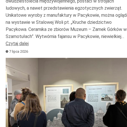
dwudziestolecia międzywojennego, postaci w strojach
ludowych, a nawet przedstawienia egzotycznych zwierząt.
Unikatowe wyroby z manufaktury w Pacykowie, można ogląd
na wystawie w Stalowej Woli pt. „Kruche dziedzictwo
Pacykowa. Ceramika ze zbiorów Muzeum – Zamek Górków w
Szamotułach”. Wytwórnia fajansu w Pacykowie, niewielkiej…
Czytaj dalej
7 lipca 2026
Odtwarzacz
plików
dźwiękowych