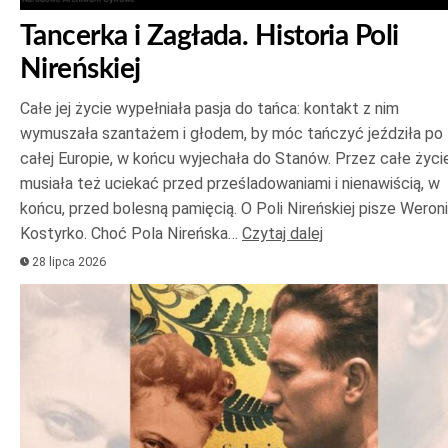
Tancerka i Zagłada. Historia Poli
Nireńskiej
Całe jej życie wypełniała pasja do tańca: kontakt z nim
wymuszała szantażem i głodem, by móc tańczyć jeździła po
całej Europie, w końcu wyjechała do Stanów. Przez całe życi
musiała też uciekać przed prześladowaniami i nienawiścią, w
końcu, przed bolesną pamięcią. O Poli Nireńskiej pisze Weron
Kostyrko. Choć Pola Nireńska…
Czytaj dalej
28 lipca 2026
Odtwarzacz
plików
dźwiękowych