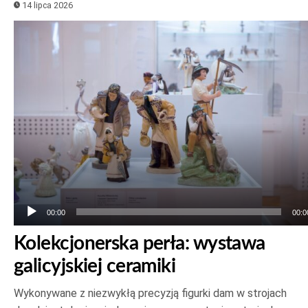
14 lipca 2026
Odtwarzacz
plików
dźwiękowych
00:00
00:0
Kolekcjonerska perła: wystawa
galicyjskiej ceramiki
Wykonywane z niezwykłą precyzją figurki dam w strojach