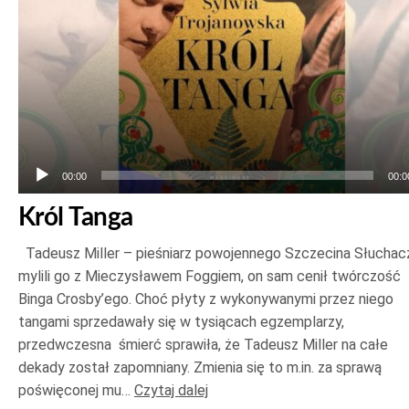
00:00
00:0
Król Tanga
Tadeusz Miller – pieśniarz powojennego Szczecina Słuchac
mylili go z Mieczysławem Foggiem, on sam cenił twórczość
Binga Crosby’ego. Choć płyty z wykonywanymi przez niego
tangami sprzedawały się w tysiącach egzemplarzy,
przedwczesna śmierć sprawiła, że Tadeusz Miller na całe
dekady został zapomniany. Zmienia się to m.in. za sprawą
poświęconej mu…
Czytaj dalej