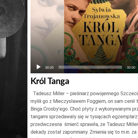
00:00
00:00
Król Tanga
Tadeusz Miller – pieśniarz powojennego Szczec
mylili go z Mieczysławem Foggiem, on sam cenił
Binga Crosby’ego. Choć płyty z wykonywanymi pr
tangami sprzedawały się w tysiącach egzemplarz
przedwczesna śmierć sprawiła, że Tadeusz Miller
dekady został zapomniany. Zmienia się to m.in. za