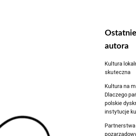
Ostatnie
autora
Kultura lokal
skuteczna
Kultura na m
Dlaczego pa
polskie dysk
instytucje ku
Partnerstwa 
pozarządowy