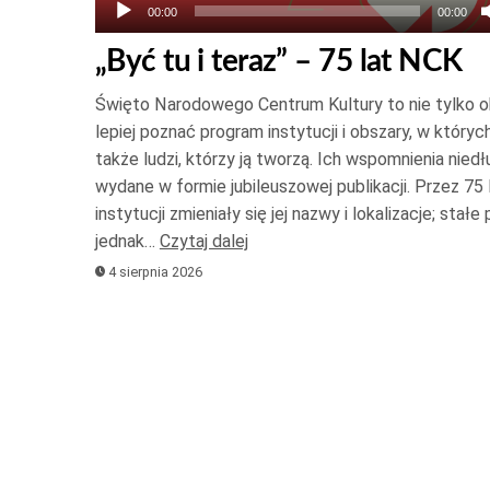
00:00
00:00
„Być tu i teraz” – 75 lat NCK
Święto Narodowego Centrum Kultury to nie tylko ok
lepiej poznać program instytucji i obszary, w których
także ludzi, którzy ją tworzą. Ich wspomnienia nied
wydane w formie jubileuszowej publikacji. Przez 75 l
instytucji zmieniały się jej nazwy i lokalizacje; stał
jednak…
Czytaj dalej
4 sierpnia 2026