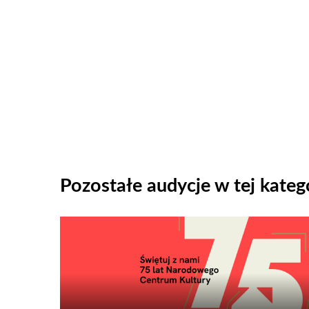
Pozostałe audycje w tej katego
Odtwarzacz
plików
dźwiękowych