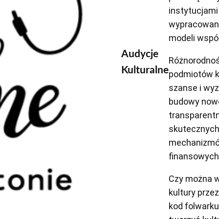
instytucjami
wypracowan
modeli wspó
Audycje
Różnorodno
Kulturalne
podmiotów k
szanse i wyz
budowy now
transparentn
skutecznyc
mechanizm
finansowych
Czy można w
kultury prze
kod folwarku