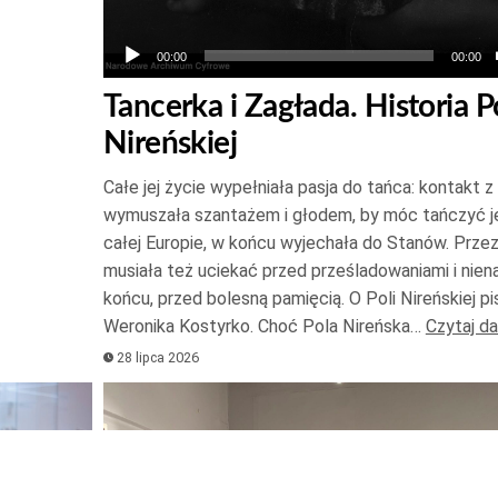
00:00
00:00
Tancerka i Zagłada. Historia P
Nireńskiej
Całe jej życie wypełniała pasja do tańca: kontakt z
wymuszała szantażem i głodem, by móc tańczyć je
całej Europie, w końcu wyjechała do Stanów. Przez
musiała też uciekać przed prześladowaniami i nien
końcu, przed bolesną pamięcią. O Poli Nireńskiej pi
Weronika Kostyrko. Choć Pola Nireńska…
Czytaj da
28 lipca 2026
Odtwarzacz
plików
dźwiękowych