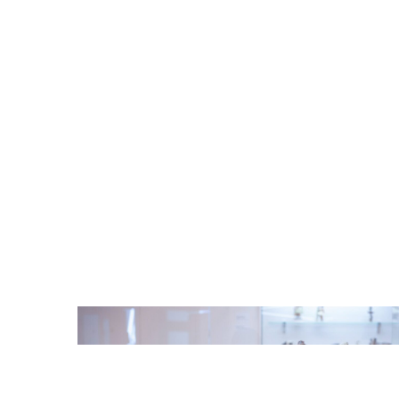
Odtwarzacz
plików
dźwiękowych