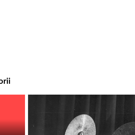
rii
Odtwarzacz
plików
dźwiękowych