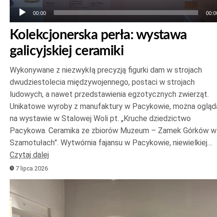
00:00
00:0
Kolekcjonerska perła: wystawa
galicyjskiej ceramiki
Wykonywane z niezwykłą precyzją figurki dam w strojach
dwudziestolecia międzywojennego, postaci w strojach
ludowych, a nawet przedstawienia egzotycznych zwierząt.
Unikatowe wyroby z manufaktury w Pacykowie, można ogląd
na wystawie w Stalowej Woli pt. „Kruche dziedzictwo
Pacykowa. Ceramika ze zbiorów Muzeum – Zamek Górków w
Szamotułach”. Wytwórnia fajansu w Pacykowie, niewielkiej…
Czytaj dalej
7 lipca 2026
Odtwarzacz
plików
dźwiękowych