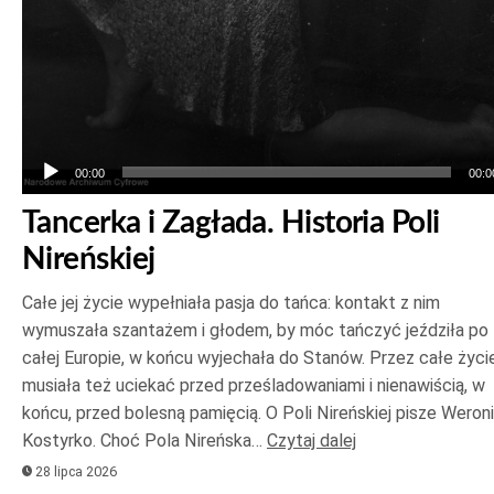
00:00
00:0
Tancerka i Zagłada. Historia Poli
Nireńskiej
Całe jej życie wypełniała pasja do tańca: kontakt z nim
wymuszała szantażem i głodem, by móc tańczyć jeździła po
całej Europie, w końcu wyjechała do Stanów. Przez całe życi
musiała też uciekać przed prześladowaniami i nienawiścią, w
końcu, przed bolesną pamięcią. O Poli Nireńskiej pisze Weron
Kostyrko. Choć Pola Nireńska…
Czytaj dalej
28 lipca 2026