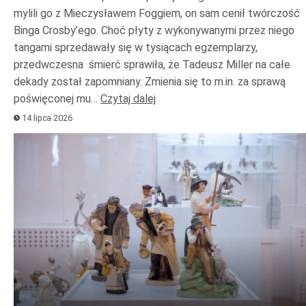
mylili go z Mieczysławem Foggiem, on sam cenił twórczość
Binga Crosby’ego. Choć płyty z wykonywanymi przez niego
tangami sprzedawały się w tysiącach egzemplarzy,
przedwczesna śmierć sprawiła, że Tadeusz Miller na całe
dekady został zapomniany. Zmienia się to m.in. za sprawą
poświęconej mu…
Czytaj dalej
14 lipca 2026
Odtwarzacz
plików
dźwiękowych