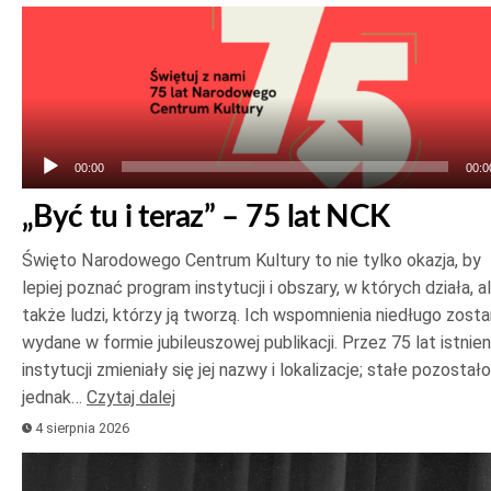
Odtwarzacz
plików
dźwiękowych
00:00
00:0
„Być tu i teraz” – 75 lat NCK
Święto Narodowego Centrum Kultury to nie tylko okazja, by
lepiej poznać program instytucji i obszary, w których działa, a
także ludzi, którzy ją tworzą. Ich wspomnienia niedługo zost
wydane w formie jubileuszowej publikacji. Przez 75 lat istnien
instytucji zmieniały się jej nazwy i lokalizacje; stałe pozostało
jednak…
Czytaj dalej
4 sierpnia 2026
Odtwarzacz