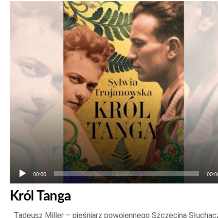
Odtwarzacz
plików
dźwiękowych
00:00
00:0
Król Tanga
Tadeusz Miller – pieśniarz powojennego Szczecina Słuchac