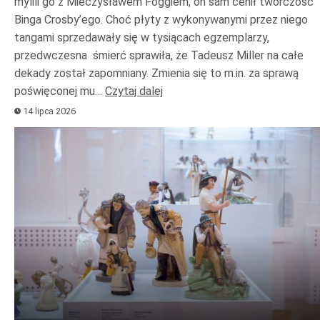
mylili go z Mieczysławem Foggiem, on sam cenił twórczość
Binga Crosby’ego. Choć płyty z wykonywanymi przez niego
tangami sprzedawały się w tysiącach egzemplarzy,
przedwczesna śmierć sprawiła, że Tadeusz Miller na całe
dekady został zapomniany. Zmienia się to m.in. za sprawą
poświęconej mu…
Czytaj dalej
14 lipca 2026
Odtwarzacz
plików
dźwiękowych