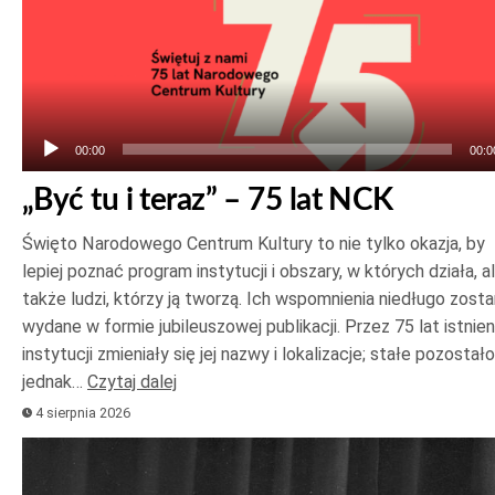
Odtwarzacz
plików
dźwiękowych
00:00
00:0
„Być tu i teraz” – 75 lat NCK
Święto Narodowego Centrum Kultury to nie tylko okazja, by
lepiej poznać program instytucji i obszary, w których działa, a
także ludzi, którzy ją tworzą. Ich wspomnienia niedługo zost
wydane w formie jubileuszowej publikacji. Przez 75 lat istnien
instytucji zmieniały się jej nazwy i lokalizacje; stałe pozostało
jednak…
Czytaj dalej
4 sierpnia 2026
Odtwarzacz
plików