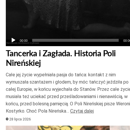
00:00
00:0
Tancerka i Zagłada. Historia Poli
Nireńskiej
Całe jej życie wypełniała pasja do tańca: kontakt z nim
wymuszała szantażem i głodem, by móc tańczyć jeździła po
całej Europie, w końcu wyjechała do Stanów. Przez całe życi
musiała też uciekać przed prześladowaniami i nienawiścią, w
końcu, przed bolesną pamięcią. O Poli Nireńskiej pisze Weron
Kostyrko. Choć Pola Nireńska…
Czytaj dalej
28 lipca 2026
Odtwarzacz