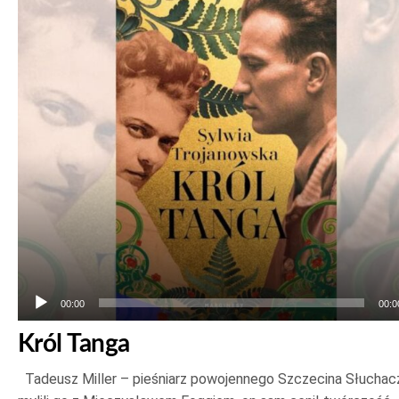
plików
dźwiękowych
00:00
00:0
Król Tanga
Tadeusz Miller – pieśniarz powojennego Szczecina Słuchac