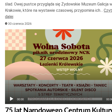
ślad. Owej pustce przygląda się Żydowskie Muzeum Galicja 
Krakowie, które na wystawie czasowej, przypomina ich…
Czyt
dalej
30 czerwca 2026
Odtwarzacz
plików
dźwiękowych
00:00
00:0
75 lat Narodowego Centrum Kultur