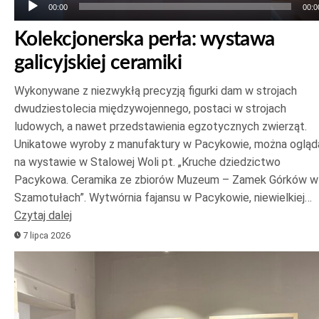
00:00
00:0
Kolekcjonerska perła: wystawa
galicyjskiej ceramiki
Wykonywane z niezwykłą precyzją figurki dam w strojach
dwudziestolecia międzywojennego, postaci w strojach
ludowych, a nawet przedstawienia egzotycznych zwierząt.
Unikatowe wyroby z manufaktury w Pacykowie, można ogląd
na wystawie w Stalowej Woli pt. „Kruche dziedzictwo
Pacykowa. Ceramika ze zbiorów Muzeum – Zamek Górków w
Szamotułach”. Wytwórnia fajansu w Pacykowie, niewielkiej…
Czytaj dalej
7 lipca 2026
Odtwarzacz
plików
dźwiękowych