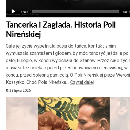
00:00
00:0
Tancerka i Zagłada. Historia Poli
Nireńskiej
Całe jej życie wypełniała pasja do tańca: kontakt z nim
wymuszała szantażem i głodem, by móc tańczyć jeździła po
całej Europie, w końcu wyjechała do Stanów. Przez całe życi
musiała też uciekać przed prześladowaniami i nienawiścią, w
końcu, przed bolesną pamięcią. O Poli Nireńskiej pisze Weron
Kostyrko. Choć Pola Nireńska…
Czytaj dalej
28 lipca 2026
Odtwarzacz
plików
dźwiękowych