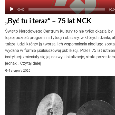
00:00
00:0
„Być tu i teraz” – 75 lat NCK
Święto Narodowego Centrum Kultury to nie tylko okazja, by
lepiej poznać program instytucji i obszary, w których działa, a
także ludzi, którzy ją tworzą. Ich wspomnienia niedługo zost
wydane w formie jubileuszowej publikacji. Przez 75 lat istnien
instytucji zmieniały się jej nazwy i lokalizacje; stałe pozostało
jednak…
Czytaj dalej
4 sierpnia 2026
Odtwarzacz
plików
dźwiękowych