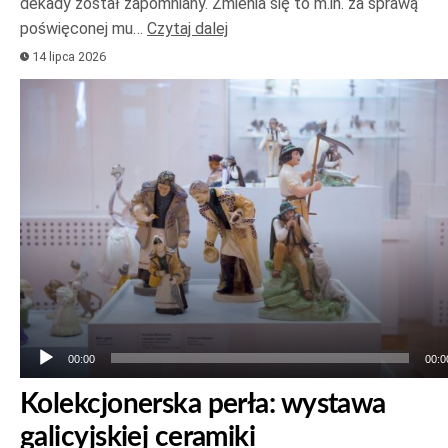
dekady został zapomniany. Zmienia się to m.in. za sprawą
poświęconej mu…
Czytaj dalej
14 lipca 2026
Odtwarzacz
plików
dźwiękowych
00:00
00:0
Kolekcjonerska perła: wystawa
galicyjskiej ceramiki