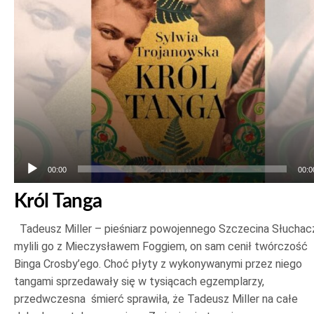
00:00
00:0
Król Tanga
Tadeusz Miller – pieśniarz powojennego Szczecina Słuchac
mylili go z Mieczysławem Foggiem, on sam cenił twórczość
Binga Crosby’ego. Choć płyty z wykonywanymi przez niego
tangami sprzedawały się w tysiącach egzemplarzy,
przedwczesna śmierć sprawiła, że Tadeusz Miller na całe