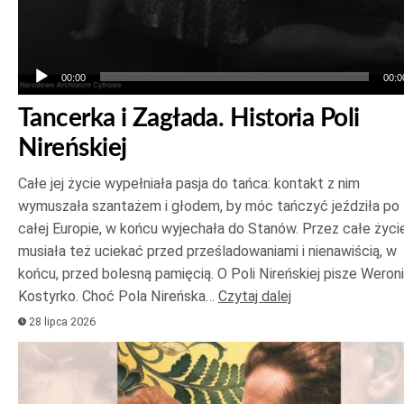
00:00
00:0
Tancerka i Zagłada. Historia Poli
Nireńskiej
Całe jej życie wypełniała pasja do tańca: kontakt z nim
wymuszała szantażem i głodem, by móc tańczyć jeździła po
całej Europie, w końcu wyjechała do Stanów. Przez całe życi
musiała też uciekać przed prześladowaniami i nienawiścią, w
końcu, przed bolesną pamięcią. O Poli Nireńskiej pisze Weron
Kostyrko. Choć Pola Nireńska…
Czytaj dalej
28 lipca 2026
Odtwarzacz
plików
dźwiękowych