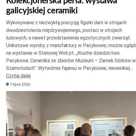
Kolekcjonerska perła: wystawa
galicyjskiej ceramiki
Wykonywane z niezwykłą precyzją figurki dam w strojach
dwudziestolecia międzywojennego, postaci w strojach
ludowych, a nawet przedstawienia egzotycznych zwierząt.
Unikatowe wyroby z manufaktury w Pacykowie, można ogląd
na wystawie w Stalowej Woli pt. „Kruche dziedzictwo
Pacykowa. Ceramika ze zbiorów Muzeum – Zamek Górków w
Szamotułach”. Wytwórnia fajansu w Pacykowie, niewielkiej…
Czytaj dalej
7 lipca 2026
Odtwarzacz
plików
dźwiękowych