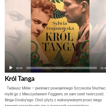
00:00
00:0
Król Tanga
Tadeusz Miller – pieśniarz powojennego Szczecina Słuchac
mylili go z Mieczysławem Foggiem, on sam cenił twórczość
Binga Crosby’ego. Choć płyty z wykonywanymi przez niego
tangami sprzedawały się w tysiącach egzemplarzy,