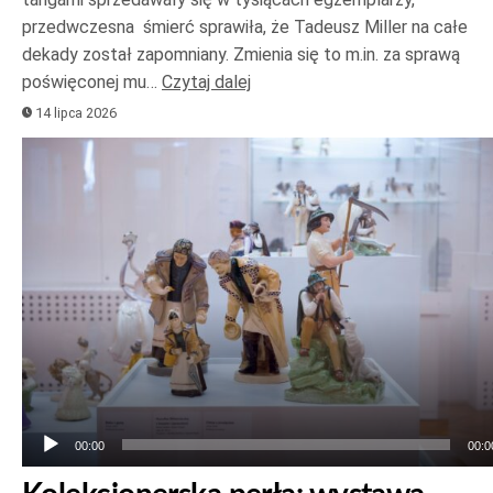
przedwczesna śmierć sprawiła, że Tadeusz Miller na całe
dekady został zapomniany. Zmienia się to m.in. za sprawą
poświęconej mu…
Czytaj dalej
14 lipca 2026
Odtwarzacz
plików
dźwiękowych
00:00
00:0