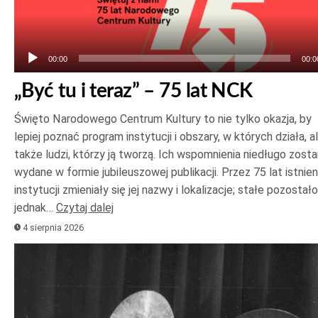
dźwiękowych
00:00
00:0
„Być tu i teraz” – 75 lat NCK
Święto Narodowego Centrum Kultury to nie tylko okazja, by
lepiej poznać program instytucji i obszary, w których działa, a
także ludzi, którzy ją tworzą. Ich wspomnienia niedługo zost
wydane w formie jubileuszowej publikacji. Przez 75 lat istnien
instytucji zmieniały się jej nazwy i lokalizacje; stałe pozostało
jednak…
Czytaj dalej
4 sierpnia 2026
Odtwarzacz
plików
dźwiękowych