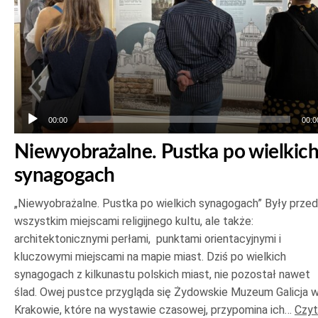
00:00
00:0
Niewyobrażalne. Pustka po wielkic
synagogach
„Niewyobrażalne. Pustka po wielkich synagogach” Były prze
wszystkim miejscami religijnego kultu, ale także:
architektonicznymi perłami, punktami orientacyjnymi i
kluczowymi miejscami na mapie miast. Dziś po wielkich
synagogach z kilkunastu polskich miast, nie pozostał nawet
ślad. Owej pustce przygląda się Żydowskie Muzeum Galicja 
Krakowie, które na wystawie czasowej, przypomina ich…
Czyt