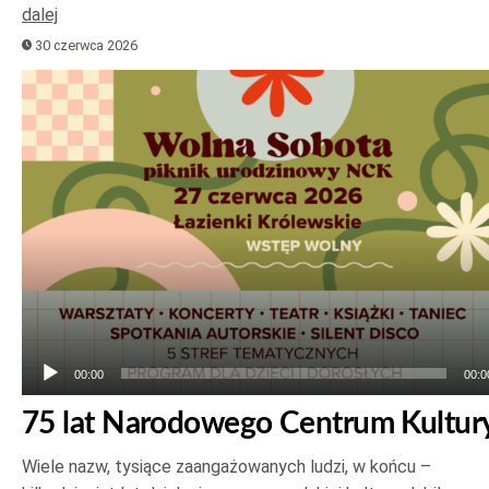
dalej
30 czerwca 2026
Odtwarzacz
plików
dźwiękowych
00:00
00:0
75 lat Narodowego Centrum Kultur
Wiele nazw, tysiące zaangażowanych ludzi, w końcu –