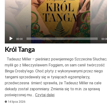
00:00
00:0
Król Tanga
Tadeusz Miller – pieśniarz powojennego Szczecina Słuchac
mylili go z Mieczysławem Foggiem, on sam cenił twórczość
Binga Crosby’ego. Choć płyty z wykonywanymi przez niego
tangami sprzedawały się w tysiącach egzemplarzy,
przedwczesna śmierć sprawiła, że Tadeusz Miller na całe
dekady został zapomniany. Zmienia się to m.in. za sprawą
poświęconej mu…
Czytaj dalej
14 lipca 2026