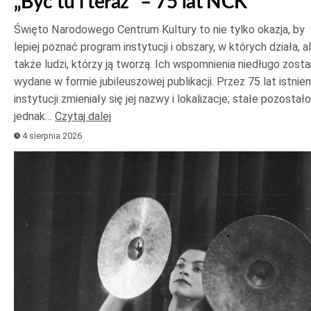
„Być tu i teraz” – 75 lat NCK
Święto Narodowego Centrum Kultury to nie tylko okazja, by
lepiej poznać program instytucji i obszary, w których działa, a
także ludzi, którzy ją tworzą. Ich wspomnienia niedługo zost
wydane w formie jubileuszowej publikacji. Przez 75 lat istnien
instytucji zmieniały się jej nazwy i lokalizacje; stałe pozostało
jednak…
Czytaj dalej
4 sierpnia 2026
Odtwarzacz
plików
dźwiękowych