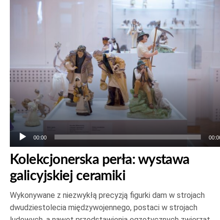
Odtwarzacz
plików
dźwiękowych
00:00
00:0
Kolekcjonerska perła: wystawa
galicyjskiej ceramiki
Wykonywane z niezwykłą precyzją figurki dam w strojach
dwudziestolecia międzywojennego, postaci w strojach
ludowych, a nawet przedstawienia egzotycznych zwierząt.