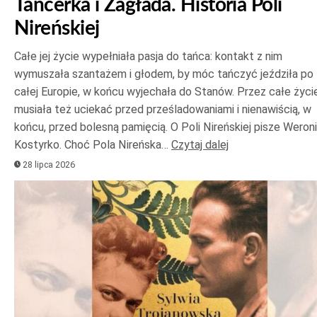
Tancerka i Zagłada. Historia Poli
Nireńskiej
Całe jej życie wypełniała pasja do tańca: kontakt z nim
wymuszała szantażem i głodem, by móc tańczyć jeździła po
całej Europie, w końcu wyjechała do Stanów. Przez całe życi
musiała też uciekać przed prześladowaniami i nienawiścią, w
końcu, przed bolesną pamięcią. O Poli Nireńskiej pisze Weron
Kostyrko. Choć Pola Nireńska…
Czytaj dalej
28 lipca 2026
Odtwarzacz
plików
dźwiękowych