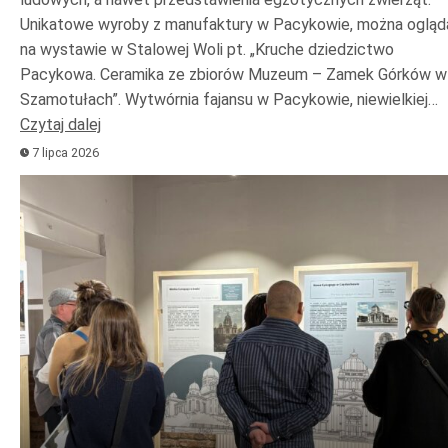
Unikatowe wyroby z manufaktury w Pacykowie, można ogląd
na wystawie w Stalowej Woli pt. „Kruche dziedzictwo
Pacykowa. Ceramika ze zbiorów Muzeum – Zamek Górków w
Szamotułach”. Wytwórnia fajansu w Pacykowie, niewielkiej…
Czytaj dalej
7 lipca 2026
Odtwarzacz
plików
dźwiękowych