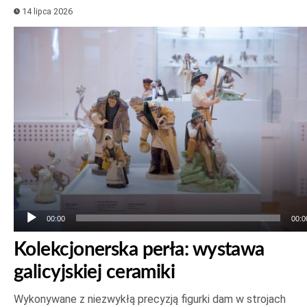
14 lipca 2026
Odtwarzacz
plików
dźwiękowych
00:00
00:0
Kolekcjonerska perła: wystawa
galicyjskiej ceramiki
Wykonywane z niezwykłą precyzją figurki dam w strojach