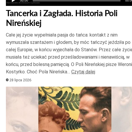
00:00
00:0
Tancerka i Zagłada. Historia Poli
Nireńskiej
Całe jej życie wypełniała pasja do tańca: kontakt z nim
wymuszała szantażem i głodem, by móc tańczyć jeździła po
całej Europie, w końcu wyjechała do Stanów. Przez całe życi
musiała też uciekać przed prześladowaniami i nienawiścią, w
końcu, przed bolesną pamięcią. O Poli Nireńskiej pisze Weron
Kostyrko. Choć Pola Nireńska…
Czytaj dalej
28 lipca 2026
Odtwarzacz
plików
dźwiękowych