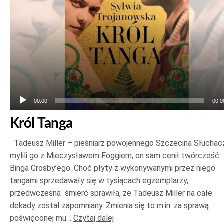
00:00
00:0
Król Tanga
Tadeusz Miller – pieśniarz powojennego Szczecina Słuchac
mylili go z Mieczysławem Foggiem, on sam cenił twórczość
Binga Crosby’ego. Choć płyty z wykonywanymi przez niego
tangami sprzedawały się w tysiącach egzemplarzy,
przedwczesna śmierć sprawiła, że Tadeusz Miller na całe
dekady został zapomniany. Zmienia się to m.in. za sprawą
poświęconej mu…
Czytaj dalej