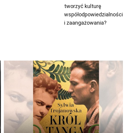
tworzyć kulturę
współodpowiedzialności
i zaangażowania?
Odtwarzacz
plików
dźwiękowych