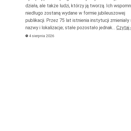
do
działa, ale także ludzi, którzy ją tworzą. Ich wspomn
niedługo zostaną wydane w formie jubileuszowej
doł
publikacji. Przez 75 lat istnienia instytucji zmieniały s
ab
nazwy i lokalizacje; stałe pozostało jednak…
Czytaj 
zwi
4 sierpnia 2026
lub
zmn
gło