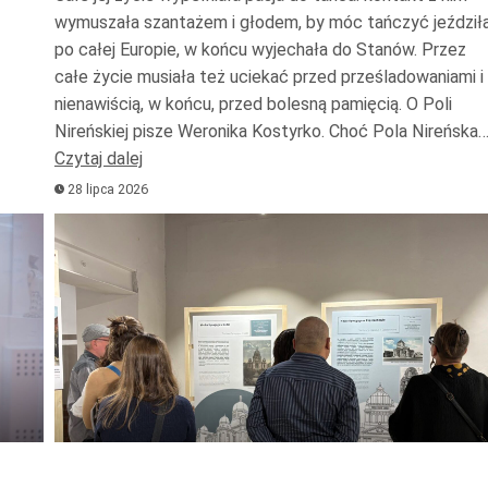
do
wymuszała szantażem i głodem, by móc tańczyć jeździł
dołu
po całej Europie, w końcu wyjechała do Stanów. Przez
aby
całe życie musiała też uciekać przed prześladowaniami i
zwiększ
nienawiścią, w końcu, przed bolesną pamięcią. O Poli
Nireńskiej pisze Weronika Kostyrko. Choć Pola Nireńska
lub
Czytaj dalej
zmniejs
28 lipca 2026
głośnoś
Odtwarzacz
plików
dźwiękowych
ywaj