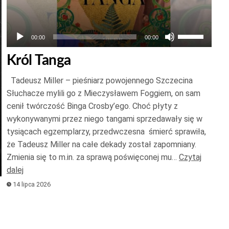
Używaj
00:00
00:00
strzałek
Król Tanga
do
góry
Tadeusz Miller – pieśniarz powojennego Szczecina
oraz
Słuchacze mylili go z Mieczysławem Foggiem, on sam
do
cenił twórczość Binga Crosby’ego. Choć płyty z
wykonywanymi przez niego tangami sprzedawały się w
dołu
tysiącach egzemplarzy, przedwczesna śmierć sprawiła,
aby
że Tadeusz Miller na całe dekady został zapomniany.
zwiększyć
Zmienia się to m.in. za sprawą poświęconej mu…
Czytaj
lub
dalej
zmniejszyć
14 lipca 2026
głośność.