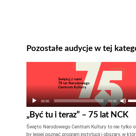
Pozostałe audycje w tej katego
Odtwarzacz
plików
dźwiękowych
Uż
00:00
00:00
str
„Być tu i teraz” – 75 lat NCK
do
gór
Święto Narodowego Centrum Kultury to nie tylko o
ora
by lepiej poznać program instytucji i obszary, w któ